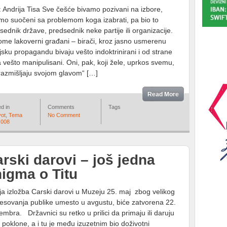
: Andrija Tisa Sve češće bivamo pozivani na izbore,
mo suočeni sa problemom koga izabrati, pa bio to
sednik države, predsednik neke partije ili organizacije.
tome lakoverni građani – birači, kroz jasno usmerenu
ijsku propagandu bivaju vešto indoktrinirani i od strane
 vešto manipulisani. Oni, pak, koji žele, uprkos svemu,
razmišljaju svojom glavom“ […]
Read More
d in
Comments
Tags
vot
,
Tema
No Comment
 008
rski darovi – još jedna
igma o Titu
ja izložba Carski darovi u Muzeju 25. maj zbog velikog
resovanja publike umesto u avgustu, biće zatvorena 22.
embra. Državnici su retko u prilici da primaju ili daruju
e poklone, a i tu je među izuzetnim bio doživotni