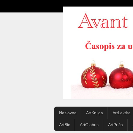
Naslovna
ArtKnjiga
ArtLektira
ArtBio
ArtGlobus
ArtPriča