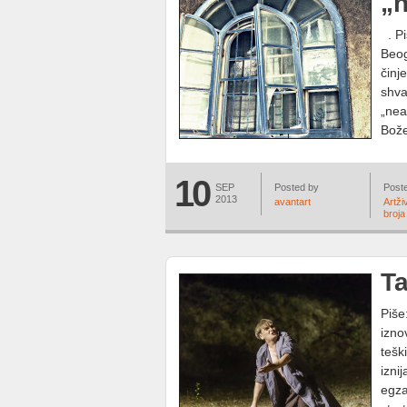
„n
. Pi
Beog
činj
shva
„nea
Bože
10
SEP
Posted by
Poste
2013
avantart
Artži
broja
Ta
Piše
izno
tešk
izni
egza