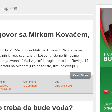
 broja 008
govor sa Mirkom Kovačem,
ubilišta”, “Životopisa Malvine Trifković”, “Ruganja sa
jnih knjiga, scenarista i koscenarista na filmovima
černja zvona”, “Mali vojnici” i drugih umro je u Rovinju 19.
radu na Akademiji za pozorište, film i televiziju. […]
Read More
d in
Comments
Tags
a javlja
,
1 Comment
Tema broja 008
 broja 008
o treba da bude vođa?