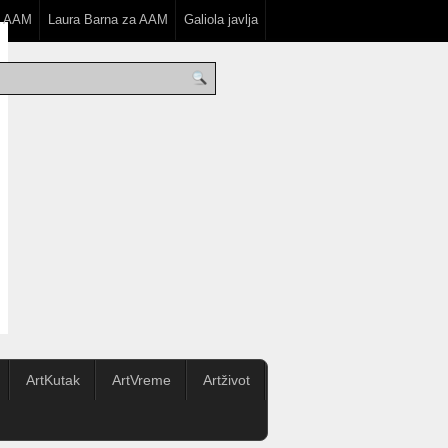
a AAM
Laura Barna za AAM
Galiola javlja
ArtKutak
ArtVreme
Artživot