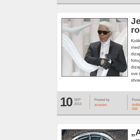
J
ro
Koli
medv
diza
foto
diza
sve 
stva
10
SEP
Posted by
Poste
2013
avantart
ArtBi
008
„A