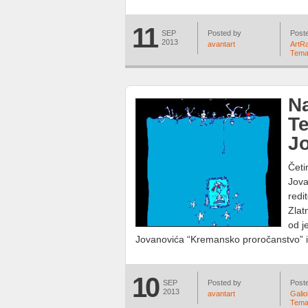
11
SEP
Posted by
Poste
2013
avantart
ArtR
Tema
Na
Te
J
Četi
Jova
redi
Zlat
od j
Jovanovića “Kremansko proročanstvo” isk
10
SEP
Posted by
Poste
2013
avantart
Galiol
Tema