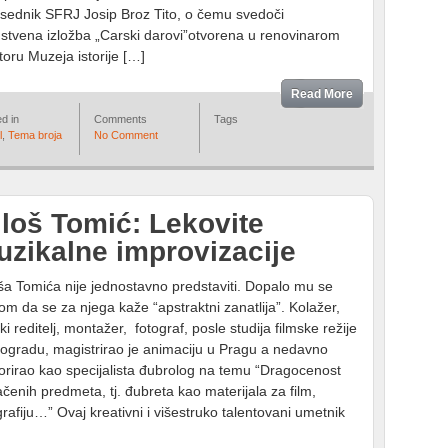
sednik SFRJ Josip Broz Tito, o čemu svedoči
nstvena izložba „Carski darovi”otvorena u renovinarom
toru Muzeja istorije […]
Read More
d in
Comments
Tags
l
,
Tema broja
No Comment
loš Tomić: Lekovite
zikalne improvizacije
ša Tomića nije jednostavno predstaviti. Dopalo mu se
om da se za njega kaže “apstraktni zanatlija”. Kolažer,
ski reditelj, montažer, fotograf, posle studija filmske režije
ogradu, magistrirao je animaciju u Pragu a nedavno
orirao kao specijalista đubrolog na temu “Dragocenost
čenih predmeta, tj. đubreta kao materijala za film,
grafiju…” Ovaj kreativni i višestruko talentovani umetnik