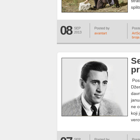
stra
split
08
SEP
Posted by
Poste
2013
avantart
ArtS
broja
Se
pr
Posl
Džer
davn
janu
ne o
koji
vero
SEP
Posted by
Poste