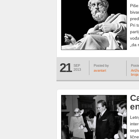
Piše
biva
pred
Pri 
part
vođa
„da 
21
SEP
Posted by
Poste
2013
avantart
Artži
broja
Ca
en
Letn
inte
sept
ličn