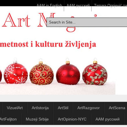
AAM in English
ААМ русский
Tamara Ognjević z
VizuelArt
ArtIstorija
ArtStil
ArtRazgovor
ArtScena
ArtFeljton
Muzeji Srbije
ArtOpinion-NYC
ААМ русский