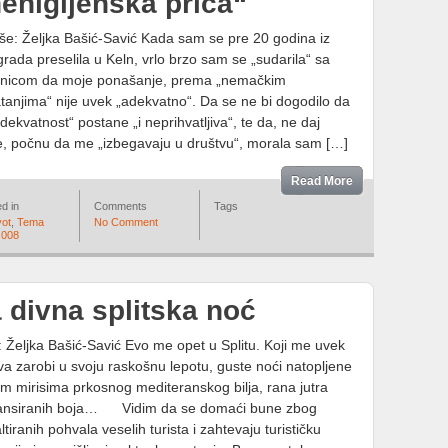
ehigijenska priča“
še: Željka Bašić-Savić Kada sam se pre 20 godina iz
rada preselila u Keln, vrlo brzo sam se „sudarila“ sa
enicom da moje ponašanje, prema „nemačkim
tanjima“ nije uvek „adekvatno“. Da se ne bi dogodilo da
dekvatnost“ postane „i neprihvatljiva“, te da, ne daj
, počnu da me „izbegavaju u društvu“, morala sam […]
Read More
d in
Comments
Tags
vot
,
Tema
No Comment
 008
 divna splitska noć
: Željka Bašić-Savić Evo me opet u Splitu. Koji me uvek
va zarobi u svoju raskošnu lepotu, guste noći natopljene
im mirisima prkosnog mediteranskog bilja, rana jutra
jansiranih boja… Vidim da se domaći bune zbog
ltiranih pohvala veselih turista i zahtevaju turističku