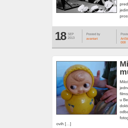
pred
jedi
pros
18
SEP
Posted by
Poste
2013
avantart
ArtSti
008
Mi
mu
Milo
jedn
film
u Be
dokt
odba
foto
ovih […]