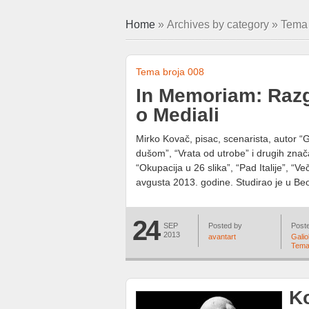
Home
» Archives by category » Tema
Tema broja 008
In Memoriam: Raz
o Mediali
Mirko Kovač, pisac, scenarista, autor “G
dušom”, “Vrata od utrobe” i drugih znača
“Okupacija u 26 slika”, “Pad Italije”, “Ve
avgusta 2013. godine. Studirao je u Beog
24
SEP
Posted by
Poste
2013
avantart
Galiol
Tema
K