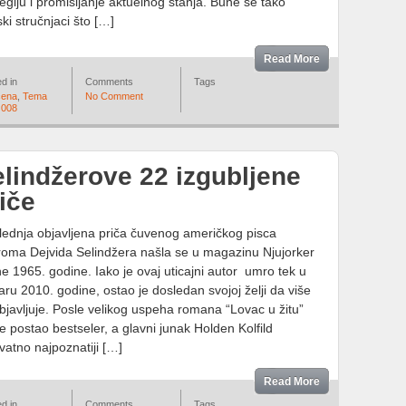
tegiju i promišljanje aktuelnog stanja. Bune se tako
ski stručnjaci što […]
Read More
d in
Comments
Tags
cena
,
Tema
No Comment
 008
lindžerove 22 izgubljene
iče
ednja objavljena priča čuvenog američkog pisca
oma Dejvida Selindžera našla se u magazinu Njujorker
e 1965. godine. Iako je ovaj uticajni autor umro tek u
aru 2010. godine, ostao je dosledan svojoj želji da više
bjavljuje. Posle velikog uspeha romana “Lovac u žitu”
 je postao bestseler, a glavni junak Holden Kolfild
vatno najpoznatiji […]
Read More
d in
Comments
Tags