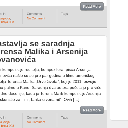
Read More
d in
Comments
Tags
azgovor
,
No Comment
 broja 008
stavlja se saradnja
rensa Malika i Arsenija
ovanovića
ri kompozicije reditelja, kompozitora, pisca Arsenija
novića našle su se pre par godina u filmu američkog
telja Terensa Malika „Drvo života”, koji je 2011. osvojio
nu palmu u Kanu. Saradnja dva autora počela je pre više
edne decenije, kada je Terens Malik kompoziciju Arsenija
oristio za film „Tanka crvena nit”. Ovih […]
Read More
d in
Comments
Tags
a javlja
,
No Comment
 broja 008