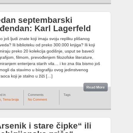
edan septembarski
đendan: Karl Lagerfeld
ko još ljudi znate koji imaju svoju repliku plišanog
eda? Ili biblioteku od preko 300.000 knjiga? Ili koji
jniraju preko 20 kolekcija godišnje, usput se baveći
grafijom, filmom, prevođenjem filozofske literature,
jniranjem enterijera starih vila… i ko zna šta bismo još
mogli da stavimo u biografiju ovog jedinstvenog
raoca koji je stalno u žiži […]
Read More
d in
Comments
Tags
o
,
Tema broja
No Comment
rsenik i stare čipke“ ili