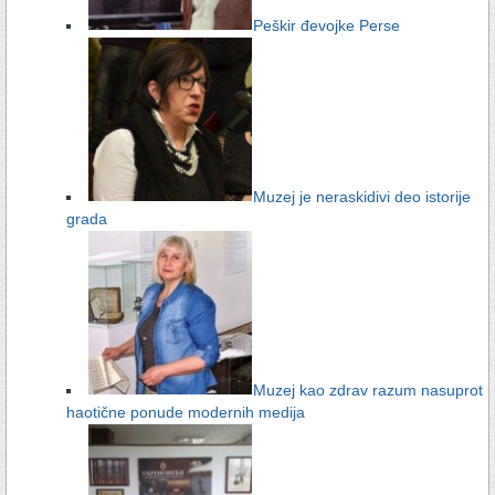
Peškir đevojke Perse
Muzej je neraskidivi deo istorije
grada
Muzej kao zdrav razum nasuprot
haotične ponude modernih medija