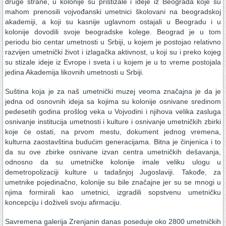
druge strane, u kolonije su pristizale i ideje iz Beograda koje su
mahom prenosili vojvođanski umetnici školovani na beogradskoj
akademiji, a koji su kasnije uglavnom ostajali u Beogradu i u
kolonije dovodili svoje beogradske kolege. Beograd je u tom
periodu bio centar umetnosti u Srbiji, u kojem je postojao relativno
razvijen umetnički život i izlagačka aktivnost, u koji su i preko kojeg
su stizale ideje iz Evrope i sveta i u kojem je u to vreme postojala
jedina Akademija likovnih umetnosti u Srbiji.
Suština koja je za naš umetnički muzej veoma značajna je da je
jedna od osnovnih ideja sa kojima su kolonije osnivane sredinom
pedesetih godina prošlog veka u Vojvodini i njihova velika zasluga
osnivanje institucija umetnosti i kulture i osnivanje umetničkih zbirki
koje će ostati, na prvom mestu, dokument jednog vremena,
kulturna zaostavština budućim generacijama. Bitna je činjenica i to
da su ove zbirke osnivane izvan centra umetničkih dešavanja,
odnosno da su umetničke kolonije imale veliku ulogu u
demetropolizaciji kulture u tadašnjoj Jugoslaviji. Takođe, za
umetnike pojedinačno, kolonije su bile značajne jer su se mnogi u
njima formirali kao umetnici, izgradili sopstvenu umetničku
koncepciju i doživeli svoju afirmaciju.
Savremena galerija Zrenjanin danas poseduje oko 2800 umetničkih