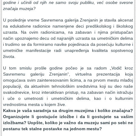
godine i učinili od njih ne samo svoju publiku, već osobe svesne
značaja muzeja?
U poslednje vreme Savremena galerija Zrenjanin je stavila akcenat
na edukativne radionice namenjene deci predškolskog i školskog
uzrasta. Na ovim radionicama, na zabavan i njima pristupačan
način upoznajemo decu od najranijih uzrasta sa umetničkim delima
i trudimo se da formiramo navike pojedinaca da posećuju kulturne i
umetničke manifestacije radi unapređenja kvaliteta sopstvenog
života.
U tom smislu prošle godine počeo je sa radom „Vodič kroz
Savremenu galeriju Zrenjanin“, virtuelna prezentacija koja
omogućava svim zainteresovanim licima, a na prvom mestu mlađoj
populaciji, da aktuelnim tehnološkim sredstvima koji su deo naše
svakodnevice, kroz interaktivan pristup, na zabavan način istražuju
i uče o umetnosti i umetničkim delima, kao i o kulturnim
vrednostima mesta u kojem žive.
Kakva je vaša saradnja sa drugim muzejima i koliko značajna?
Organizujete li gostujuće izložbe i da li gostujete sa vašim
izložbama? Uopšte, koliko je važno da muzeju sami po sebi ne
postanu tek stalne postavke na jednom mestu?