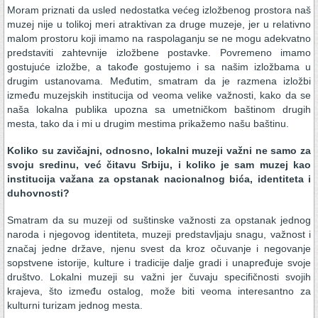
Moram priznati da usled nedostatka većeg izložbenog prostora naš
muzej nije u tolikoj meri atraktivan za druge muzeje, jer u relativno
malom prostoru koji imamo na raspolaganju se ne mogu adekvatno
predstaviti zahtevnije izložbene postavke. Povremeno imamo
gostujuće izložbe, a takođe gostujemo i sa našim izložbama u
drugim ustanovama. Međutim, smatram da je razmena izložbi
između muzejskih institucija od veoma velike važnosti, kako da se
naša lokalna publika upozna sa umetničkom baštinom drugih
mesta, tako da i mi u drugim mestima prikažemo našu baštinu.
Koliko su zavičajni, odnosno, lokalni muzeji važni ne samo za
svoju sredinu, već čitavu Srbiju, i koliko je sam muzej kao
institucija važana za opstanak nacionalnog bića, identiteta i
duhovnosti?
Smatram da su muzeji od suštinske važnosti za opstanak jednog
naroda i njegovog identiteta, muzeji predstavljaju snagu, važnost i
značaj jedne države, njenu svest da kroz očuvanje i negovanje
sopstvene istorije, kulture i tradicije dalje gradi i unapređuje svoje
društvo. Lokalni muzeji su važni jer čuvaju specifičnosti svojih
krajeva, što između ostalog, može biti veoma interesantno za
kulturni turizam jednog mesta.