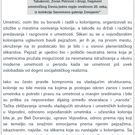
Tabaković, Zoran Petrović i drugi, fragment
umetničkog života jedne regije sredinom 20. veka,
iz kolekcije Savremene galerije Zrenjanin”
Umetnici, osim što su boravili i radili u kolonijama, organizovali su
izložbe u mestima osnivanja kolonija, a takođe su držali i različita
predavanja i razgovore o umetnosti. Slikari su se u vojvođanskim
kolonijama uglavnom bavili pejzažom, jer ih je, na prvom mestu,
okruženje na to podsticalo što je bilo i u osnovi plenerističkog
slikarstva. Pejzaž je ujedno bio i politički neutralna tema koja je
umetnicima pružala mogućnosti za nesmetana istraživanja u okviru
moderne umetnosti u periodu kada se umetnost još uvek
oslobađala od dogmi socijalističkog realizma.
Iako su često pravile kompromis sa vladajućim strukturama,
kolonije su bile mesta na kojima je postojao iskren zanos i svest
umetnika o potrebi i pravu na umetnost u manjim sredinama i bile
su prilika za neposredan dijalog između stvaralaca i „naroda“.
Tačka zbližavanja između vladajućih struktura i umetničkih kolonija
u Vojvodini, odnosno vojvođanskih umetnika – učesnika kolonija
bila je, po Beli Duranciju, upravo Vojvodina, odnos prema njoj koji
se temeljio na snažnim emocijama prema njenim pejzažima,
iskazivanim, najviše, na slikama koje su nastajale u kolonijama. Sa