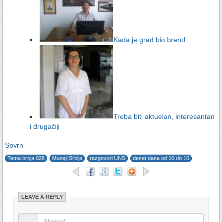
Kada je grad bio brend
Treba biti aktuelan, interesantan
i drugačiji
Sovrn
Tema broja 028
Muzeji Srbije
razgovori UNS
deset dana od 10 do 10
LEAVE A REPLY
→