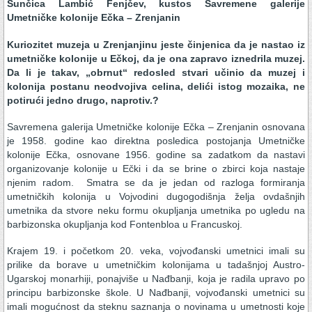
Sunčica Lambić Fenjčev, kustos Savremene galerije
Umetničke kolonije Ečka – Zrenjanin
Kuriozitet muzeja u Zrenjanjinu jeste činjenica da je nastao iz
umetničke kolonije u Ečkoj, da je ona zapravo iznedrila muzej.
Da li je takav, „obrnut“ redosled stvari učinio da muzej i
kolonija postanu neodvojiva celina, delići istog mozaika, ne
potirući jedno drugo, naprotiv.?
Savremena galerija Umetničke kolonije Ečka – Zrenjanin osnovana
je 1958. godine kao direktna posledica postojanja Umetničke
kolonije Ečka, osnovane 1956. godine sa zadatkom da nastavi
organizovanje kolonije u Ečki i da se brine o zbirci koja nastaje
njenim radom. Smatra se da je jedan od razloga formiranja
umetničkih kolonija u Vojvodini dugogodišnja želja ovdašnjih
umetnika da stvore neku formu okupljanja umetnika po ugledu na
barbizonska okupljanja kod Fontenbloa u Francuskoj.
Krajem 19. i početkom 20. veka, vojvođanski umetnici imali su
prilike da borave u umetničkim kolonijama u tadašnjoj Austro-
Ugarskoj monarhiji, ponajviše u Nađbanji, koja je radila upravo po
principu barbizonske škole. U Nađbanji, vojvođanski umetnici su
imali mogućnost da steknu saznanja o novinama u umetnosti koje