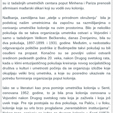
su iz tadašnjih umetničkih centara poput Minhena i Pariza prenosili
afirmisani mađarski slikari koji su vodili ovu koloniju.
Nađbanja, zamišljena kao „atelje u prirodnom okruženju“ bila je
podsticaj našim umetnicima da započnu sa razmišljanjima o
osnivanju umetničke kolonije na ovim prostorima. Bilo je nekoliko
pokušaja da se takva organizacija umetnika ostvari u Vojvodini i
samo u tadašnjem Velikom Bečkereku, danas Zrenjaninu, bila su
dva pokušaja, 1897-1899. i 1931. godine. Međutim, u nedostatku
odgovarajuće političke podrške iz Budimpešte takvi pokušaji su bili
osuđeni na propast. Konačno su se povoljni uslovi ostvarili
sredinom pedesetih godina 20. veka, nakon Drugog svetskog rata,
kada u klimi entuzijastičnog pokušaja kreiranja novog socijalističkog
društva u kulturi i umetnosti počinju da se organizuju izložbe koje
okupljaju veliki broj umetnika, a koje su posredno ukazivale na
potrebu formiranja organizacija poput kolonija.
Iako se u literaturi kao prva pominje umetnička kolonija u Senti,
osnovana 1952. godine, to je bila prva kolonija osnovana u
Vojvodini nakon Drugog svetskog rata koja je zaživela i koja još
uvek traje. Pre nje postojala su dva pokušaja, na Paliću, i u Iloku,
kolonije koje su vrlo brzo proglašene „nerentabilnim institucijama“.
Nakon toga, osnivaju se jedna za drugom kolonije u Senti (1952),