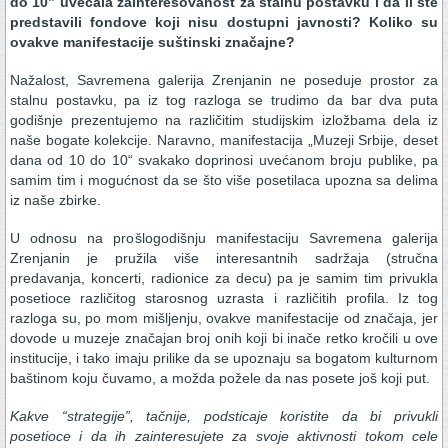
do 10” uvećala zainteresovanost za stalnu postavku i da li ste
predstavili fondove koji nisu dostupni javnosti? Koliko su
ovakve manifestacije suštinski značajne?
Nažalost, Savremena galerija Zrenjanin ne poseduje prostor za
stalnu postavku, pa iz tog razloga se trudimo da bar dva puta
godišnje prezentujemo na različitim studijskim izložbama dela iz
naše bogate kolekcije. Naravno, manifestacija „Muzeji Srbije, deset
dana od 10 do 10“ svakako doprinosi uvećanom broju publike, pa
samim tim i mogućnost da se što više posetilaca upozna sa delima
iz naše zbirke.
U odnosu na prošlogodišnju manifestaciju Savremena galerija
Zrenjanin je pružila više interesantnih sadržaja (stručna
predavanja, koncerti, radionice za decu) pa je samim tim privukla
posetioce različitog starosnog uzrasta i različitih profila. Iz tog
razloga su, po mom mišljenju, ovakve manifestacije od značaja, jer
dovode u muzeje značajan broj onih koji bi inače retko kročili u ove
institucije, i tako imaju prilike da se upoznaju sa bogatom kulturnom
baštinom koju čuvamo, a možda požele da nas posete još koji put.
Kakve “strategije”, tačnije, podsticaje koristite da bi privukli
posetioce i da ih zainteresujete za svoje aktivnosti tokom cele