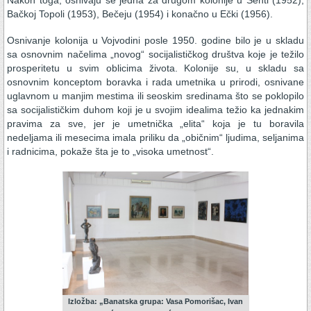
Bačkoj Topoli (1953), Bečeju (1954) i konačno u Ečki (1956).
Osnivanje kolonija u Vojvodini posle 1950. godine bilo je u skladu
sa osnovnim načelima „novog“ socijalističkog društva koje je težilo
prosperitetu u svim oblicima života. Kolonije su, u skladu sa
osnovnim konceptom boravka i rada umetnika u prirodi, osnivane
uglavnom u manjim mestima ili seoskim sredinama što se poklopilo
sa socijalističkim duhom koji je u svojim idealima težio ka jednakim
pravima za sve, jer je umetnička „elita“ koja je tu boravila
nedeljama ili mesecima imala priliku da „običnim“ ljudima, seljanima
i radnicima, pokaže šta je to „visoka umetnost“.
Izložba: „Banatska grupa: Vasa Pomorišac, Ivan