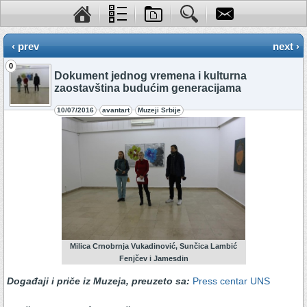
‹ prev
next ›
0
Dokument jednog vremena i kulturna
zaostavština budućim generacijama
10/07/2016
avantart
Muzeji Srbije
Milica Crnobrnja Vukadinović, Sunčica Lambić
Fenjčev i Jamesdin
Događaji i priče iz Muzeja,
preuzeto sa:
Press centar UNS