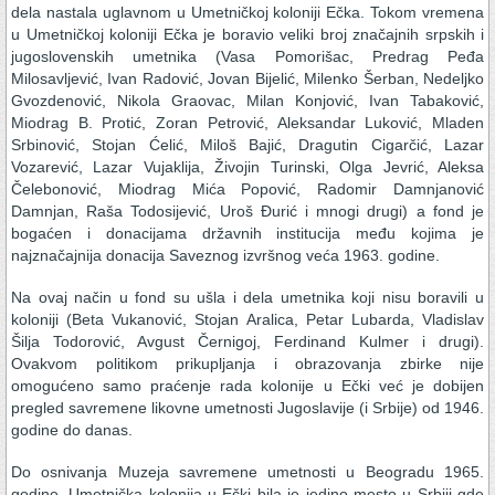
dela nastala uglavnom u Umetničkoj koloniji Ečka. Tokom vremena
u Umetničkoj koloniji Ečka je boravio veliki broj značajnih srpskih i
jugoslovenskih umetnika (Vasa Pomorišac, Predrag Peđa
Milosavljević, Ivan Radović, Jovan Bijelić, Milenko Šerban, Nedeljko
Gvozdenović, Nikola Graovac, Milan Konjović, Ivan Tabaković,
Miodrag B. Protić, Zoran Petrović, Aleksandar Luković, Mladen
Srbinović, Stojan Ćelić, Miloš Bajić, Dragutin Cigarčić, Lazar
Vozarević, Lazar Vujaklija, Živojin Turinski, Olga Jevrić, Aleksa
Čelebonović, Miodrag Mića Popović, Radomir Damnjanović
Damnjan, Raša Todosijević, Uroš Đurić i mnogi drugi) a fond je
bogaćen i donacijama državnih institucija među kojima je
najznačajnija donacija Saveznog izvršnog veća 1963. godine.
Na ovaj način u fond su ušla i dela umetnika koji nisu boravili u
koloniji (Beta Vukanović, Stojan Aralica, Petar Lubarda, Vladislav
Šilja Todorović, Avgust Černigoj, Ferdinand Kulmer i drugi).
Ovakvom politikom prikupljanja i obrazovanja zbirke nije
omogućeno samo praćenje rada kolonije u Ečki već je dobijen
pregled savremene likovne umetnosti Jugoslavije (i Srbije) od 1946.
godine do danas.
Do osnivanja Muzeja savremene umetnosti u Beogradu 1965.
godine, Umetnička kolonija u Ečki bila je jedino mesto u Srbiji gde