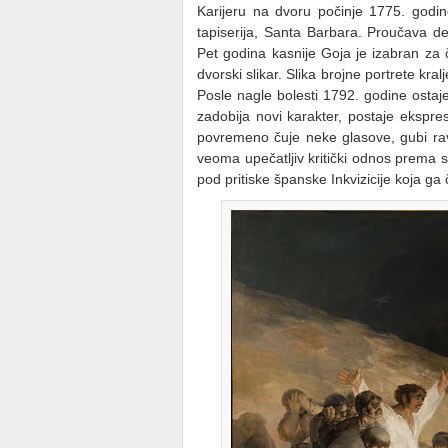
Karijeru na dvoru počinje 1775. godine
tapiserija, Santa Barbara. Proučava de
Pet godina kasnije Goja je izabran za 
dvorski slikar. Slika brojne portrete kra
Posle nagle bolesti 1792. godine osta
zadobija novi karakter, postaje ekspres
povremeno čuje neke glasove, gubi rav
veoma upečatljiv kritički odnos prema
pod pritiske španske Inkvizicije koja ga