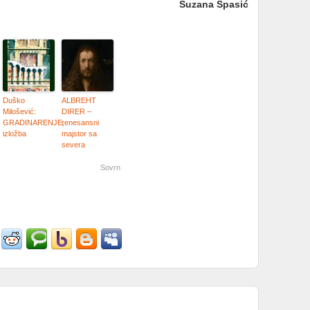
Suzana Spasić
Duško
ALBREHT
Milošević:
DIRER –
GRADINARENJE,
renesansni
izložba
majstor sa
severa
Sovrn