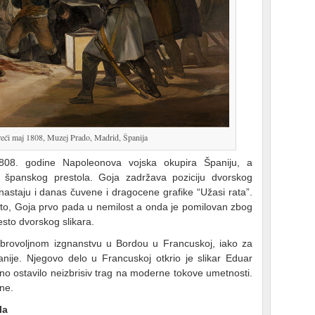
reći maj 1808, Muzej Prado, Madrid, Španija
808. godine Napoleonova vojska okupira Španiju, a
r španskog prestola. Goja zadržava poziciju dvorskog
a nastaju i danas čuvene i dragocene grafike “Užasi rata”.
sto, Goja prvo pada u nemilost a onda je pomilovan zbog
sto dvorskog slikara.
brovoljnom izgnanstvu u Bordou u Francuskoj, iako za
anije. Njegovo delo u Francuskoj otkrio je slikar Eduar
o ostavilo neizbrisiv trag na moderne tokove umetnosti.
ne.
la