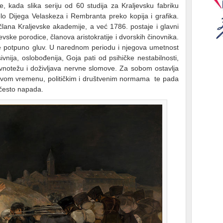
, kada slika seriju od 60 studija za Kraljevsku fabriku
lo Dijega Velaskeza i Rembranta preko kopija i grafika.
člana Kraljevske akademije, a već 1786. postaje i glavni
ljevske porodice, članova aristokratije i dvorskih činovnika.
je potpuno gluv. U narednom periodu i njegova umetnost
ivnija, oslobođenija, Goja pati od psihičke nestabilnosti,
notežu i doživljava nervne slomove. Za sobom ostavlja
 svom vremenu, političkim i društvenim normama te pada
 često napada.