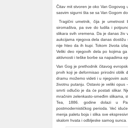
Čitav mit stvoren je oko Van Gogovog 
sasvim sigurni šta se sa Van Gogom dog
Tragični umetnik, čija je umetnost b
siromaštva, pa sve do ludila i potpun
slikara svih vremena. Da je danas živ v
aukcijama njegova dela danas dostižu 
nije hteo da ih kupi. Tokom života izl
Veliki deo njegovih dela po kojima 
aktivnosti i teške borbe sa napadima epil
Van Gog je prethodnik čitavog evropsk
prvih koji je deformisao prirodni oblik d
dramu možemo videti i u njegovim auto
životnu putanju. Ostavio je veliki opus
smrti odlučio je da će postati slikar.
mračnim zelenkasto-smeđim slikama, st
Tea, 1886. godine dolazi u Pari
postmodernističkog perioda. Već iduć
menja paletu boja i slika sve ekspresi
skalom hvata i odbljeske samog sunca.