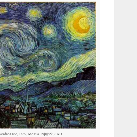
Zvezdana noć, 1889, MoMA, Njujork, SAD