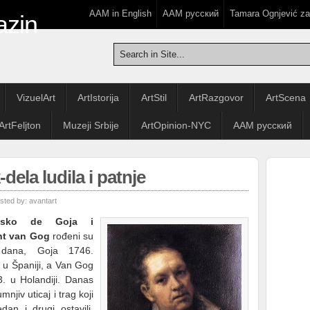
AAM in English
ААМ русский
Tamara Ognjević z
VizuelArt
ArtIstorija
ArtStil
ArtRazgovor
ArtScena
ArtFeljton
Muzeji Srbije
ArtOpinion-NYC
ААМ русский
dela ludila i patnje
sted by:
avantart
sisko de Goja i
nt van Gog
rođeni su
 dana, Goja 1746.
 u Španiji, a Van Gog
. u Holandiji. Danas
mnjiv uticaj i trag koji
edan i drugi ostavili.