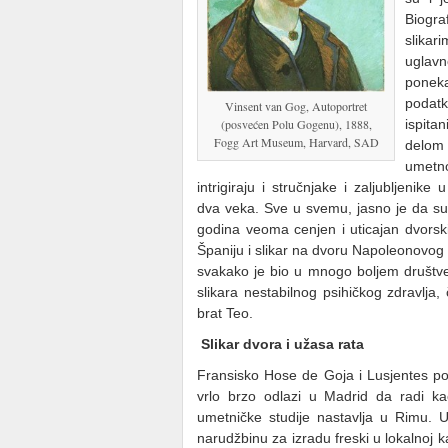
Biogr
slik
uglav
ponek
podatk
Vinsent van Gog, Autoportret
(posvećen Polu Gogenu), 1888,
ispitan
Fogg Art Museum, Harvard, SAD
delom s
umetno
intrigiraju i stručnjake i zaljubljenik
dva veka. Sve u svemu, jasno je da su i
godina veoma cenjen i uticajan dvorski
Španiju i slikar na dvoru Napoleonovog
svakako je bio u mnogo boljem društve
slikara nestabilnog psihičkog zdravlja,
brat Teo.
Slikar dvora i užasa rata
Fransisko Hose de Goja i Lusjentes poč
vrlo brzo odlazi u Madrid da radi k
umetničke studije nastavlja u Rimu.
narudžbinu za izradu freski u lokalnoj k