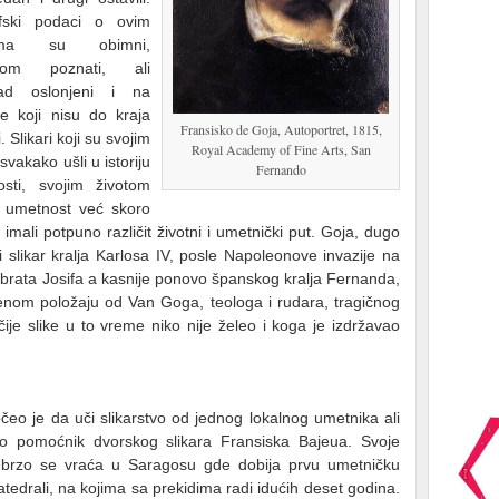
afski podaci o ovim
arima su obimni,
nom poznati, ali
ad oslonjeni i na
e koji nisu do kraja
Fransisko de Goja, Autoportret, 1815,
i. Slikari koji su svojim
Royal Academy of Fine Arts, San
vakako ušli u istoriju
Fernando
sti, svojim životom
e u umetnost već skoro
mali potpuno različit životni i umetnički put. Goja, dugo
 slikar kralja Karlosa IV, posle Napoleonove invazije na
 brata Josifa a kasnije ponovo španskog kralja Fernanda,
nom položaju od Van Goga, teologa i rudara, tragičnog
 čije slike u to vreme niko nije želeo i koga je izdržavao
eo je da uči slikarstvo od jednog lokalnog umetnika ali
ao pomoćnik dvorskog slikara Fransiska Bajeua. Svoje
 Ubrzo se vraća u Saragosu gde dobija prvu umetničku
atedrali, na kojima sa prekidima radi idućih deset godina.