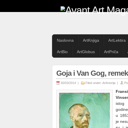
Naslovna
ArtKnjiga
ArtLektira
ArtBio
ArtGlobus
ArtPriča
Goja i Van Gog, remek-
30/03/2014 |
Filed under:
ArtIstorija
|
Po
Fran
Vinse
istog
godine
u 1853
je nesu
su i j