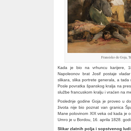
Fransisko de Goja, T
Kada je bio na vrhuncu karijere, 1
Napoleonov brat Josif postaje vlada
slikara, slika portrete generala, a tad
Posle povratka španskog kralja na pre
službe francuskom kralju i vraćen na me
Poslednje godine Goja je proveo u do
života nije bio poznat van granica Šp
Mane polovinom XIX veka od kada je on
Umro je u Bordou, 16. aprila 1828. godi
Slikar zlatnih polja i sopstvenog ludi