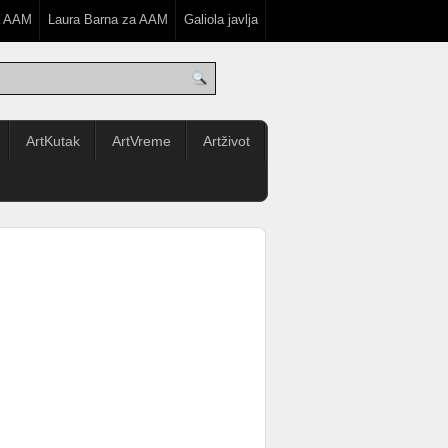
a AAM
Laura Barna za AAM
Galiola javlja
ArtKutak
ArtVreme
Artživot