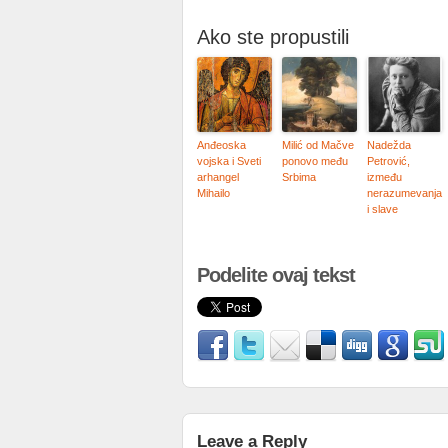
Ako ste propustili
Anđeoska
Milić od Mačve
Nadežda
vojska i Sveti
ponovo među
Petrović,
arhangel
Srbima
između
Mihailo
nerazumevanja
i slave
Podelite ovaj tekst
Leave a Reply