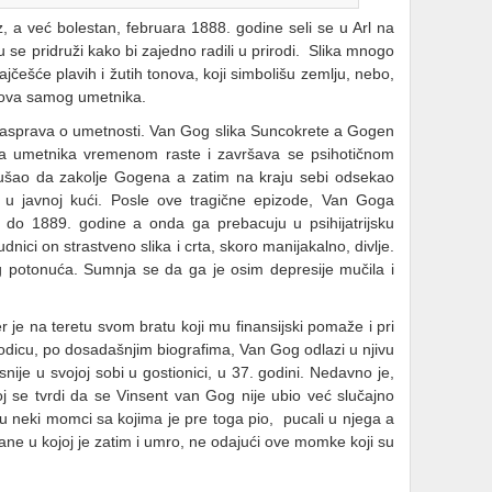
, a već bolestan, februara 1888. godine seli se u Arl na
se pridruži kako bi zajedno radili u prirodi. Slika mnogo
jčešće plavih i žutih tonova, koji simbolišu zemlju, nebo,
itmova samog umetnika.
 rasprava o umetnosti. Van Gog slika Suncokrete a Gogen
va umetnika vremenom raste i završava se psihotičnom
šao da zakolje Gogena a zatim na kraju sebi odsekao
 u javnoj kući. Posle ove tragične epizode, Van Goga
 do 1889. godine a onda ga prebacuju u psihijatrijsku
nici on strastveno slika i crta, skoro manijakalno, divlje.
nog potonuća. Sumnja se da ga je osim depresije mučila i
 je na teretu svom bratu koji mu finansijski pomaže i pri
rodicu, po dosadašnjim biografima, Van Gog odlazi u njivu
nije u svojoj sobi u gostionici, u 37. godini. Nedavno je,
oj se tvrdi da se Vinsent van Gog nije ubio već slučajno
u neki momci sa kojima je pre toga pio, pucali u njega a
ne u kojoj je zatim i umro, ne odajući ove momke koji su