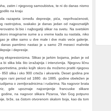
uha, zatim i njegovog samoubistva, te ni do danas nismo
odilo na kraju
ila razapeta između depresije, pića, neprihvaćenosti,
og rastrojstva, svakako je danas jedan od najpoznatijih
erovatno bi bio i najbogatiji slikar na svetu. Na svetskim
skoro imaginarne sume a u vreme kada su nastala, niko
agao je slike samo u dve male i dve malo veće galerije.
ga danas pamtimo nastao je u samo 29 meseci mahnite
epsije i depresije.
og ekspresionizma. Slikao je jarkim bojama, jedan je od
a bi slika bila što izražajnija i intenzivnija. Njegovu ličnu
portretima, preko kojih skoro da možemo pratiti njegovu
 – 850 slika i oko 900 crteža i akvarela. Deset godina pre
 Njegov rani period od 1880. do 1885. godine obeležen je
udijama o zemljoradnicima i rudarima. Na nagovor brata
z, gde upoznaje najcenjenije francuske slikare
e godine, na nagovor slikara Pizaroa, Van Gog potpuno
vnije, brže, sa čistom otvorenom skalom boja, kao da tom