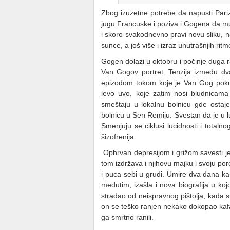
Zbog izuzetne potrebe da napusti Pariz
jugu Francuske i poziva i Gogena da mu 
i skoro svakodnevno pravi novu sliku, na
sunce, a još više i izraz unutrašnjih r
Gogen dolazi u oktobru i počinje duga
Van Gogov portret. Tenzija između d
epizodom tokom koje je Van Gog poku
levo uvo, koje zatim nosi bludnicama
smeštaju u lokalnu bolnicu gde ostaje
bolnicu u Sen Remiju. Svestan da je u lud
Smenjuju se ciklusi lucidnosti i total
šizofrenija.
Ophrvan depresijom i grižom savesti jer
tom izdržava i njihovu majku i svoju po
i puca sebi u grudi. Umire dva dana kas
međutim, izašla i nova biografija u koj
stradao od neispravnog pištolja, kada s
on se teško ranjen nekako dokopao kafa
ga smrtno ranili.