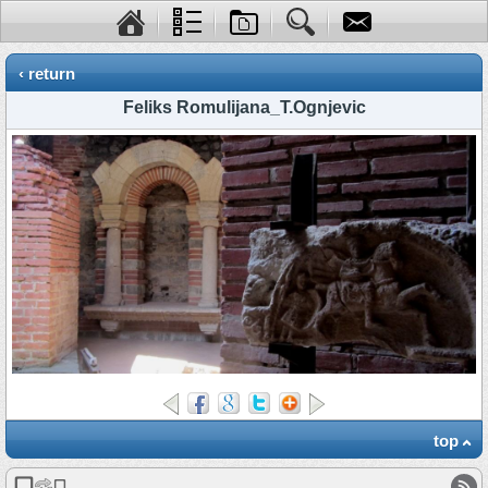
‹ return
Feliks Romulijana_T.Ognjevic
top