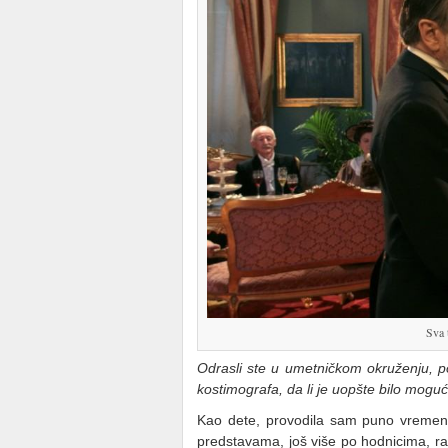
Sva 
Odrasli ste u umetničkom okruženju, p
kostimografa, da li je uopšte bilo mogu
Kao dete, provodila sam puno vreme
predstavama, još više po hodnicima, r