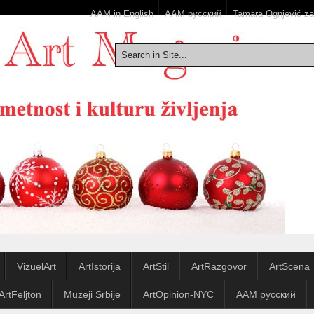
AAM in English
ААМ русский
Tamara Ognjević z
VizuelArt
ArtIstorija
ArtStil
ArtRazgovor
ArtScena
ArtFeljton
Muzeji Srbije
ArtOpinion-NYC
ААМ русский