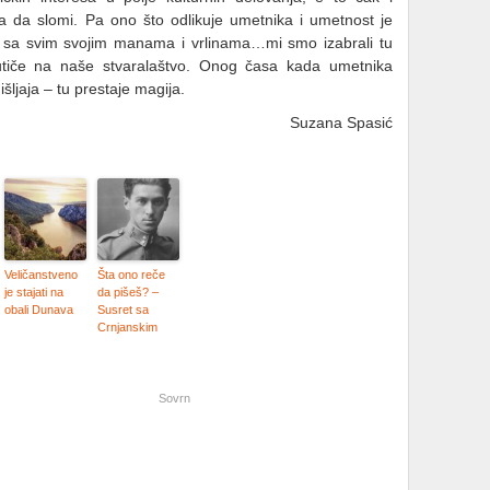
 da slomi. Pa ono što odlikuje umetnika i umetnost je
, sa svim svojim manama i vrlinama…mi smo izabrali tu
i utiče na naše stvaralaštvo. Onog časa kada umetnika
šljaja – tu prestaje magija.
Suzana Spasić
Veličanstveno
Šta ono reče
je stajati na
da pišeš? –
obali Dunava
Susret sa
Crnjanskim
Sovrn