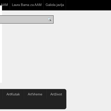
a AAM
Laura Barna za AAM
Galiola javlja
ArtKutak
ArtVreme
Artživot