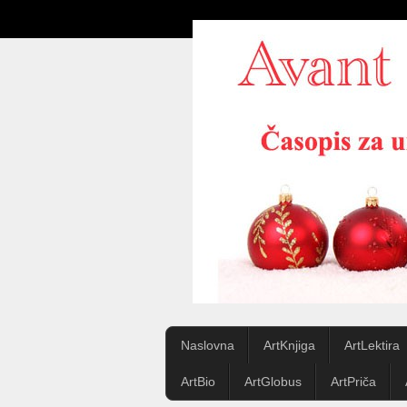
Naslovna
ArtKnjiga
ArtLektira
ArtBio
ArtGlobus
ArtPriča