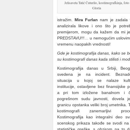
Jelisaveta Tatić Čuturilo, kostimografkinja, foto
Gloria
istražim.
Mira Furlan
nam je zadala ta
analizirala likove i ono što je pot
premijerom, mogu da kažem da mi je 
PREDSTAVU!!!… u nemogućim uslovim
vremenu naopakih vrednosti!
Gde je kostimografija danas, kako se b
su kostimografi danas kada stilisti i m
Kostimografija danas u Srbiji, Beo
svedena je na incident. Beznad
situacija u kojoj se nalaze kult
institucije, ostavljene bez finansijske 
a pri tom izložene banalnom i č
pogrešnom sudu javnosti, dovela j
granicu opstanka veliki broj umetnika. 
kostimografi zanemarljivi proce
Kostimografija kao integralni deo s
scenskog prikaza takođe se svodi na
statističke greške, s obzirom na to 