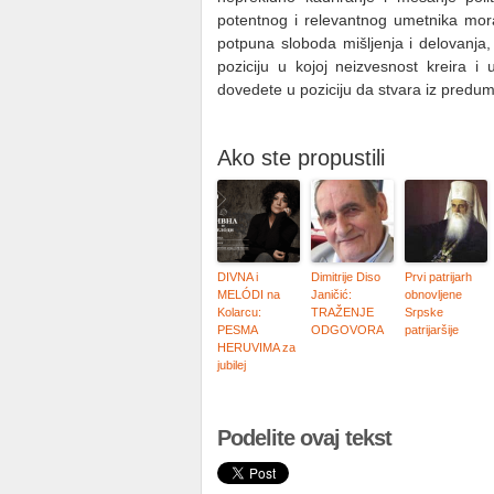
potentnog i relevantnog umetnika mora
potpuna sloboda mišljenja i delovanja
poziciju u kojoj neizvesnost kreira 
dovedete u poziciju da stvara iz predumi
Ako ste propustili
DIVNA i
Dimitrije Diso
Prvi patrijarh
MELÓDI na
Janičić:
obnovljene
Kolarcu:
TRAŽENJE
Srpske
PESMA
ODGOVORA
patrijaršije
HERUVIMA za
jubilej
Podelite ovaj tekst