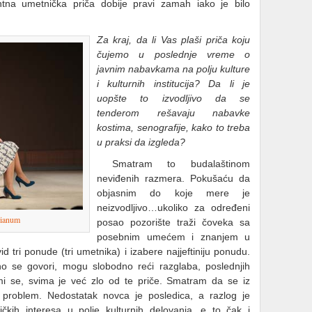
ntna umetnička priča dobije pravi zamah iako je bilo
Za kraj, da li Vas plaši priča koju
čujemo u poslednje vreme o
javnim nabavkama na polju kulture
i kulturnih institucija? Da li je
uopšte to izvodljivo da se
tenderom rešavaju nabavke
kostima, senografije, kako to treba
u praksi da izgleda?
Smatram to budalaštinom
neviđenih razmera. Pokušaću da
objasnim do koje mere je
neizvodljivo…ukoliko za određeni
ianum
posao pozorište traži čoveka sa
posebnim umećem i znanjem u
 tri ponude (tri umetnika) i izabere najjeftiniju ponudu.
 se govori, mogu slobodno reći razglaba, poslednjih
mi se, svima je već zlo od te priče. Smatram da se iz
 problem. Nedostatak novca je posledica, a razlog je
ičkih interesa u polje kulturnih delovanja, e to čak i