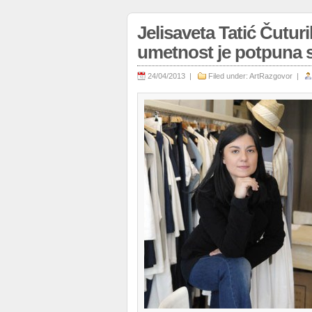
Jelisaveta Tatić Čutur
umetnost je potpuna s
24/04/2013 |
Filed under:
ArtRazgovor
|