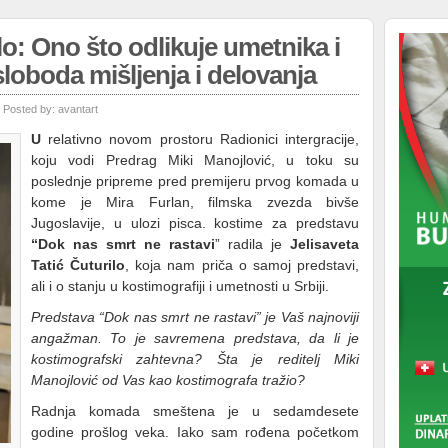
ilo: Ono što odlikuje umetnika i
loboda mišljenja i delovanja
Posted by:
avantart
U
relativno novom prostoru Radionici intergracije,
koju vodi Predrag Miki Manojlović, u toku su
poslednje pripreme pred premijeru prvog komada u
kome je Mira Furlan, filmska zvezda bivše
Jugoslavije, u ulozi pisca. kostime za predstavu
“Dok nas smrt ne rastavi
” radila je
Jelisaveta
Tatić Čuturilo
, koja nam priča o samoj predstavi,
ali i o stanju u kostimografiji i umetnosti u Srbiji.
Predstava “Dok nas smrt ne rastavi” je Vaš najnoviji
angažman. To je savremena predstava, da li je
kostimografski zahtevna? Šta je reditelj Miki
Manojlović od Vas kao kostimografa tražio?
Radnja komada smeštena je u sedamdesete
godine prošlog veka. Iako sam rođena početkom