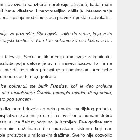
 povezivala sa izborom profesije, ali sada, kada imam
ji bave direktno i nepopravljivo oblikuje interesovanja
 deca upisuju medicinu, deca pravnika postaju advokati…
ija za pozorište. Šta najviše volite da radite, koja vrsta
istorijski kostim ili Vam kao nekome ko se aktivno bavi i
 televiziji. Svaki od tih medija ima svoje zakonitosti i
različita polja delovanja su mi najveći izazov. To mi ne
era me da se stalno preispitujem i postavljam pred sebe
ak u modu deo te moje potrebe.
ce pokrenuli ste butik
Fundus,
koji je deo projekta
ča oko revitalizacije Čumića pomogla mladim dizajnerima,
mesto pod suncem?
 dizajnera i dovela do nekog malog medijskog proboja,
 neisplativa. Žao mi je što i na ovu temu nemam dobro
an, ali na žalost, potpuno je iscrpljen. Dve godine smo
gromnim dažbinama i u poreskom sistemu koji nas
e proizvode u milionskim tiražima. Sve to nije dozvolilo