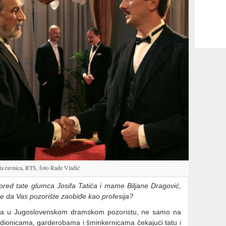
ta ravnica, RTS, foto Rade Vladić
ored tate glumca Josifa Tatića i mame Biljane Dragović,
će da Vas pozorište zaobiđe kao profesija?
na u Jugoslovenskom dramskom pozoristu, ne samo na
adionicama, garderobama i šminkernicama čekajući tatu i