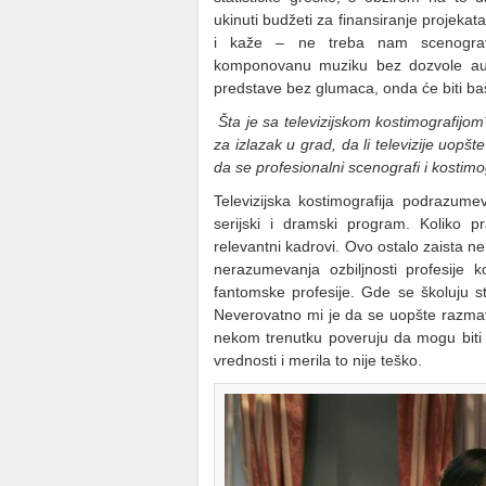
ukinuti budžeti za finansiranje projek
i kaže – ne treba nam scenografij
komponovanu muziku bez dozvole aut
predstave bez glumaca, onda će biti baš
Šta je sa televizijskom kostimografij
za izlazak u grad, da li televizije uopš
da se profesionalni scenografi i kostimo
Televizijska kostimografija podrazume
serijski i dramski program. Koliko p
relevantni kadrovi. Ovo ostalo zaista 
nerazumevanja ozbiljnosti profesije
fantomske profesije. Gde se školuju sti
Neverovatno mi je da se uopšte razmatr
nekom trenutku poveruju da mogu biti
vrednosti i merila to nije teško.