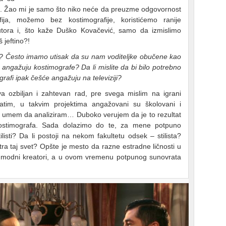
ata. Žao mi je samo što niko neće da preuzme odgovornost
a, možemo bez kostimografije, koristićemo ranije
ora i, što kaže Duško Kovačević, samo da izmislimo
 jeftino?!
om? Često imamo utisak da su nam voditeljke obučene kao
te angažuju kostimografe? Da li mislite da bi bilo potrebno
grafi ipak češće angažuju na televiziji?
va ozbiljan i zahtevan rad, pre svega mislim na igrani
ratim, u takvim projektima angažovani su školovani i
ne umem da analiziram… Duboko verujem da je to rezultat
 kostimografa. Sada dolazimo do te, za mene potpuno
listi? Da li postoji na nekom fakultetu odsek – stilista?
a taj svet? Opšte je mesto da razne estradne ličnosti u
 modni kreatori, a u ovom vremenu potpunog sunovrata