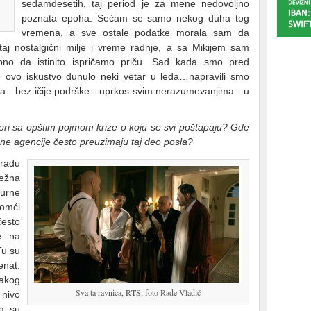
sedamdesetih, taj period je za mene nedovoljno
poznata epoha. Sećam se samo nekog duha tog
vremena, a sve ostale podatke morala sam da
j nostalgični milje i vreme radnje, a sa Mikijem sam
rebno da istinito ispričamo priču. Sad kada smo pred
ovo iskustvo dunulo neki vetar u leđa…napravili smo
a…bez ičije podrške…uprkos svim nerazumevanjima…u
ori sa opštim pojmom krize o koju se svi poštapaju? Gde
odne agencije često preuzimaju taj deo posla?
gradu
ežna
urne
pomći
esto
e na
Tu su
nat.
vakog
Sva ta ravnica, RTS, foto Rade Vladić
 nivo
da su