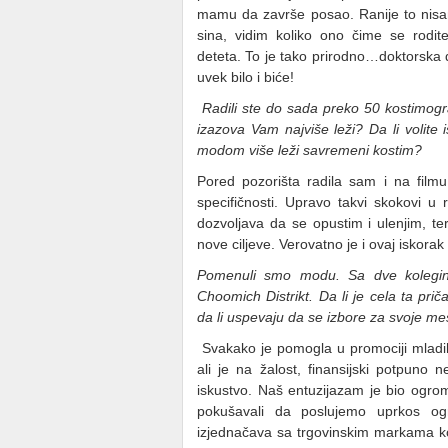
mamu da završe posao. Ranije to nisam
sina, vidim koliko ono čime se roditel
deteta. To je tako prirodno…doktorska
uvek bilo i biće!
Radili ste do sada preko 50 kostimograf
izazova Vam najviše leži? Da li volite 
modom više leži savremeni kostim?
Pored pozorišta radila sam i na filmu i
specifičnosti. Upravo takvi skokovi u 
dozvoljava da se opustim i ulenjim, t
nove ciljeve. Verovatno je i ovaj iskor
Pomenuli smo modu. Sa dve kolegini
Choomich Distrikt. Da li je cela ta pri
da li uspevaju da se izbore za svoje 
Svakako je pomogla u promociji mladih
ali je na žalost, finansijski potpuno
iskustvo. Naš entuzijazam je bio ogrom
pokušavali da poslujemo uprkos o
izjednačava sa trgovinskim markama koj