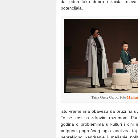
da jedna tako dobra i zaista releva
potencijala.
Tajna Grete Garbo, foto
Madlen
isto vreme ima obavezu da pruži na uvid
To se kosi sa zdravim razumom. Puno
godina o problemima u kulturi i čini 
potpuno pogrešnog ugla analizira taj
neprekidno kadriranje i mešanje polit