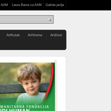
a AAM
Laura Barna za AAM
Galiola javlja
ArtKutak
ArtVreme
Artživot