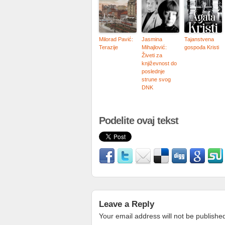
Milorad Pavić:
Jasmina
Tajanstvena
Terazije
Mihajlović:
gospođa Kristi
Živeti za
književnost do
poslednje
strune svog
DNK
Podelite ovaj tekst
Leave a Reply
Your email address will not be publishe