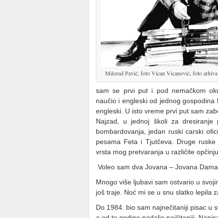
Milorad Pavić, foto Vican Vicanović, foto arhiv
sam se prvi put i pod nemačkom ok
naučio i engleski od jednog gospodina ko
engleski. U isto vreme prvi put sam zab
Najzad, u jednoj školi za dresiran
bombardovanja, jedan ruski carski ofic
pesama Feta i Tjutčeva. Druge ruske k
vrsta mog pretvaranja u različite opčinju
Voleo sam dva Jovana – Jovana Damask
Mnogo više ljubavi sam ostvario u svoj
još traje. Noć mi se u snu slatko lepila
Do 1984. bio sam najnečitaniji pisac u sv
a od te godine nadalje najčitaniji. Napi