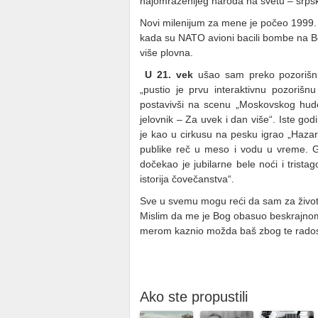
najomraženijeg naroda na svetu – srps
Novi milenijum za mene je počeo 1999. 
kada su NATO avioni bacili bombe na Beo
više plovna.
U 21. vek
ušao sam preko pozorišni
„pustio je prvu interaktivnu pozorišn
postavivši na scenu „Moskovskog hud
jelovnik – Za uvek i dan više“. Iste go
je kao u cirkusu na pesku igrao „Hazars
publike reč u meso i vodu u vreme. G
dočekao je jubilarne bele noći i tris
istorija čovečanstva“.
Sve u svemu mogu reći da sam za života 
Mislim da me je Bog obasuo beskrajnom 
merom kaznio možda baš zbog te rados
Ako ste propustili