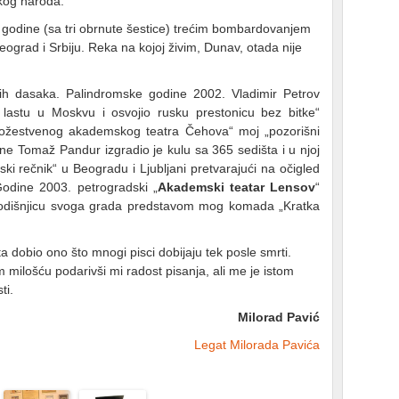
kog naroda.
godine (sa tri obrnute šestice) trećim bombardovanjem
grad i Srbiju. Reka na kojoj živim, Dunav, otada nije
h dasaka. Palindromske godine 2002. Vladimir Petrov
u lastu u Moskvu i osvojio rusku prestonicu bez bitke“
ožestvenog akademskog teatra Čehova“ moj „pozorišni
dine Tomaž Pandur izgradio je kulu sa 365 sedišta i u njoj
ki rečnik“ u Beogradu i Ljubljani pretvarajući na očigled
odine 2003. petrogradski „
Akademski teatar Lensov
“
tagodišnjicu svoga grada predstavom mog komada „Kratka
dobio ono što mnogi pisci dobijaju tek posle smrti.
milošću podarivši mi radost pisanja, ali me je istom
ti.
Milorad Pavić
Legat Milorada Pavića