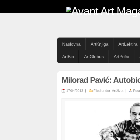
Naslovna
ArtKnjiga
ArtLektira
ArtBio
ArtGlobus
ArtPriča
Milorad Pavić: Autobio
17/04/2013 |
Filed under:
Artživot
|
Post