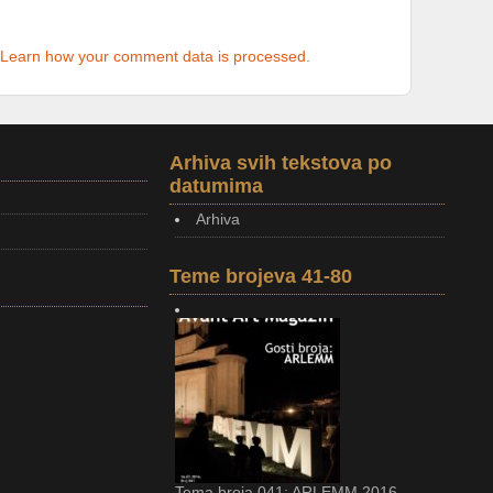
Learn how your comment data is processed.
Arhiva svih tekstova po
datumima
Arhiva
Teme brojeva 41-80
Tema broja 041: ARLEMM 2016