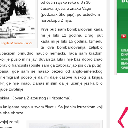
od četiri rajske reke u 8 i 30
časova izjutra u znaku Vage
(podznak Škorpija), po astečkom
horoskopu Zmija.
Prvi put sam
bombardovan kada
mi je bilo 12 godina. Drugi put
kada mi je bilo 15 godina. Između
a
Legata Milorada Pavića
ta dva bombardovanja zaljubio
upacijom prinudno naučio nemački. Tada sam kradom
ji je pušio mirišljavi duvan za lulu i nije baš dobro znao
oravio francuski (posle sam ga zaboravljao još dva puta).
je pasa, gde sam se našao bežeći od anglo-američkog
ir emigrant počeo je da mi daje časove ruskog iz knjiga
njige nije imao. Danas mislim da je učenje jezika bilo
juće životinje.
ina i Jovana Zlatoustog (Hrizostoma).
im knjigama nego u svom životu. Sa jednim izuzetkom koji
 za oba obraza.
ojoj zemlji,
sao sam