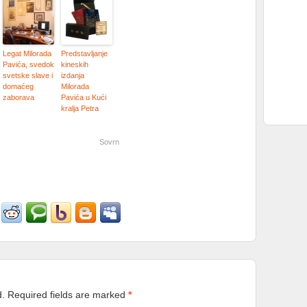
Legat Milorada
Predstavljanje
Pavića, svedok
kineskih
svetske slave i
izdanja
domaćeg
Milorada
zaborava
Pavića u Kući
kralja Petra
Sovrn
d.
Required fields are marked
*