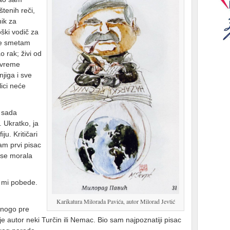
štenih reči,
nik za
oški vodič za
je smetam
 rak; živi od
o vreme
njiga i sve
lici neće
 sada
 Ukratko, ja
u. Kritičari
sam prvi pisac
 se morala
u mi pobede.
Karikatura Milorada Pavića, autor Milorad Jevtić
Mnogo pre
 je autor neki Turčin ili Nemac. Bio sam najpoznatiji pisac