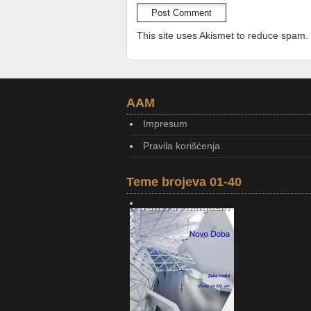
This site uses Akismet to reduce spam.
AAM
Impresum
Pravila korišćenja
Teme brojeva 01-40