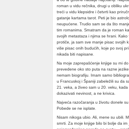
roman u vidu rečnika, drugi u obliku ukr
treći u vidu klepsidre i četvrti kao priruč
gatanje kartama tarot. Peti je bio astrol
neupućene. Trudio sam se da što man
tim romanima. Smatram da je roman kao
svojih metastaza i njima se hrani. Kak
protiče, ja sam sve manje pisac svojih k
više pisac onih budućih, koje po svoj pri
nikada biti napisane.
Na moje zaprepašćenje knjige su mi do
prevedene oko sto puta na razne jezike.
nemam biografiju. Imam samo bibliografij
u Francuskoj i Španiji zabeležili su da 
21. veka, a živeo sam u 20. veku, kada
dokazivati nevinost, a ne krivica.
Najveća razočaranja u životu donele s
Pobede se ne isplate.
Nisam nikoga ubio. Ali, mene su ubili. 
smrti. Za moje knjige bilo bi bolje da im