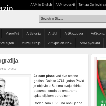
AAM in English
ААМ русский
Tamara Ognjević z
VizuelArt
ArtIstorija
ArtStil
ArtRazgovor
ArtScena
ArtFeljton
Muzeji Srbije
ArtOpinion-NYC
ААМ русский
grafija
ed by:
avantart
Ja sam pisac
već dve stotine
godina. Daleke
1766.
jedan Pavić
je objavio u Budimu svoju zbirku
pesama i otada se smatramo
spisateljskom porodicom.
Rođen sam 1929. na obali jedne