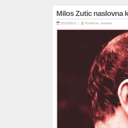
Milos Zutic naslovna 
25/10/2013 |
Posted by:
avantart