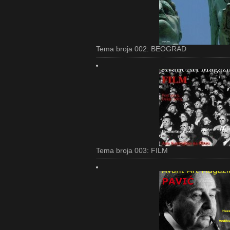
Tema broja 002: BEOGRAD
Tema broja 003: FILM