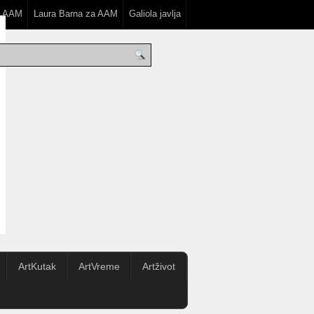
a AAM
Laura Barna za AAM
Galiola javlja
ArtKutak
ArtVreme
Artživot