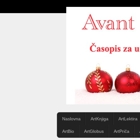
Naslovna
ArtKnjiga
ArtLektira
ArtBio
ArtGlobus
ArtPriča