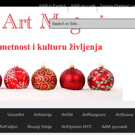
AAM in English
ААМ русский
Tamara Ognjević z
VizuelArt
ArtIstorija
ArtStil
ArtRazgovor
ArtScena
ArtFeljton
Muzeji Srbije
ArtOpinion-NYC
ААМ русский