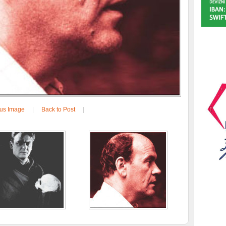
ous Image
|
Back to Post
|