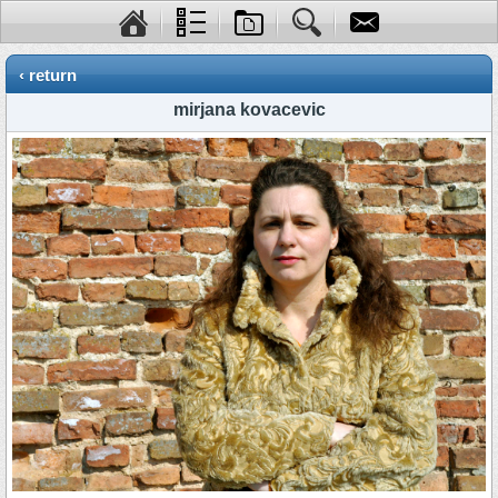
‹ return
mirjana kovacevic