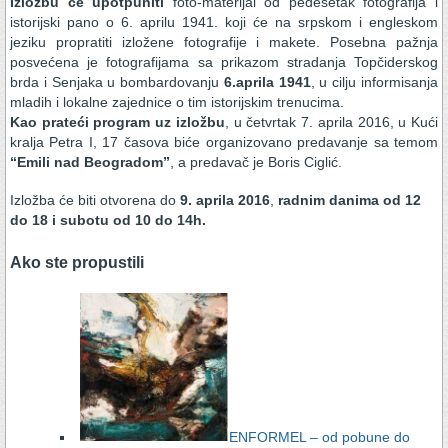
Izložbu će upotpuniti
foto-materijal od pedesetak fotografija i
istorijski pano o 6. aprilu 1941. koji će na srpskom i engleskom
jeziku propratiti izložene fotografije i makete. Posebna pažnja
posvećena je fotografijama sa prikazom stradanja Topčiderskog
brda i Senjaka u bombardovanju
6.aprila 1941
, u cilju informisanja
mladih i lokalne zajednice o tim istorijskim trenucima.
Kao prateći program uz izložbu
, u četvrtak 7. aprila 2016, u Kući
kralja Petra I, 17 časova biće organizovano predavanje sa temom
“Emili nad Beogradom”
, a predavač je Boris Ciglić.
Izložba će biti otvorena do
9. aprila 2016
,
radnim danima od 12
do 18 i subotu od 10 do 14h.
Ako ste propustili
ENFORMEL – od pobune do