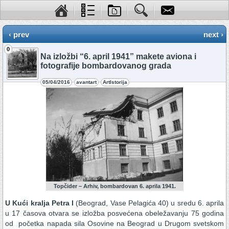
‹ prev
next ›
0
Na izložbi “6. april 1941” makete aviona i
fotografije bombardovanog grada
05/04/2016
avantart
ArtIstorija
Topčider – Arhiv, bombardovan 6. aprila 1941.
U Kući kralja Petra I
(Beograd, Vase Pelagića 40) u sredu 6. aprila
u 17 časova otvara se izložba posvećena obeležavanju 75 godina
od početka napada sila Osovine na Beograd u Drugom svetskom