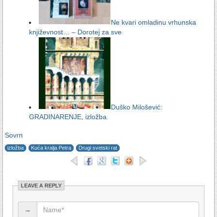
Ne kvari omladinu vrhunska
književnost… – Dorotej za sve
Duško Milošević:
GRADINARENJE, izložba
Sovrn
izložba
Kuća kralja Petra
Drugi svetski rat
LEAVE A REPLY
→