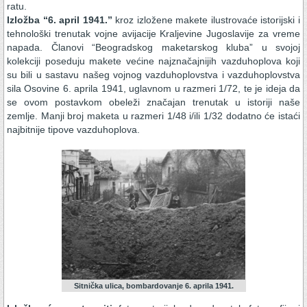
ratu.
Izložba “6. april 1941.”
kroz izložene makete ilustrovaće istorijski i
tehnološki trenutak vojne avijacije Kraljevine Jugoslavije za vreme
napada. Članovi “Beogradskog maketarskog kluba” u svojoj
kolekciji poseduju makete većine najznačajnijih vazduhoplova koji
su bili u sastavu našeg vojnog vazduhoplovstva i vazduhoplovstva
sila Osovine 6. aprila 1941, uglavnom u razmeri 1/72, te je ideja da
se ovom postavkom obeleži značajan trenutak u istoriji naše
zemlje. Manji broj maketa u razmeri 1/48 i/ili 1/32 dodatno će istaći
najbitnije tipove vazduhoplova.
Sitnička ulica, bombardovanje 6. aprila 1941.