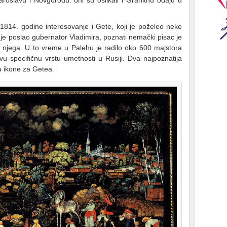
aroslavu i Novgorodu. oni su oslikali i Granitnu odaju u
814. godine interesovanje i Gete, koji je poželeo neke
je poslao gubernator Vladimira, poznati nemački pisac je
 njega. U to vreme u Palehu je radilo oko 600 majstora
vu specifičnu vrstu umetnosti u Rusiji. Dva najpoznatija
su ikone za Getea.