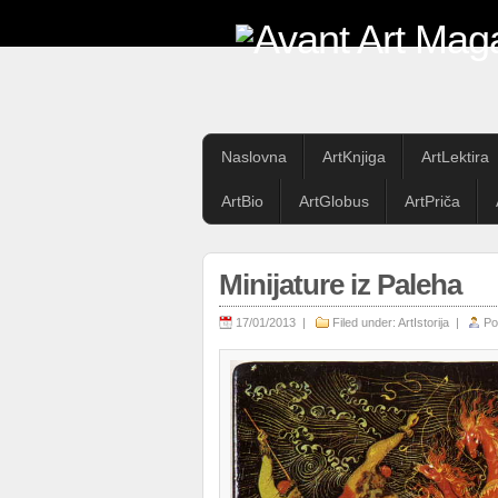
Naslovna
ArtKnjiga
ArtLektira
ArtBio
ArtGlobus
ArtPriča
Minijature iz Paleha
17/01/2013 |
Filed under:
ArtIstorija
|
Po