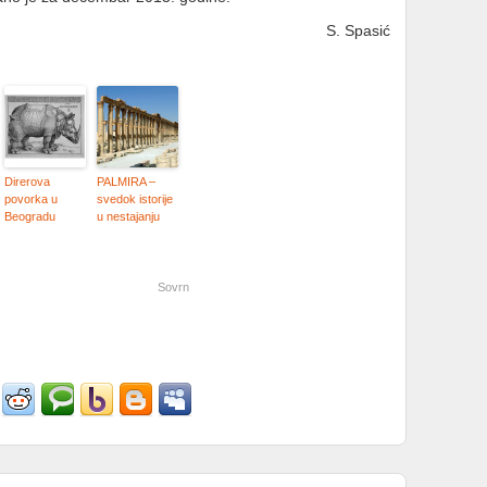
S. Spasić
Direrova
PALMIRA –
povorka u
svedok istorije
Beogradu
u nestajanju
Sovrn