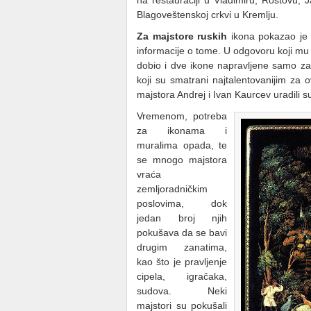
na restauraciji u Vladimiru, Rostovu, J
Blagoveštenskoj crkvi u Kremlju.
Za majstore ruskih
ikona pokazao je 1
informacije o tome. U odgovoru koji mu 
dobio i dve ikone napravljene samo za
koji su smatrani najtalentovanijim za o
majstora Andrej i Ivan Kaurcev uradili 
Vremenom, potreba
za ikonama i
muralima opada, te
se mnogo majstora
vraća
zemljoradničkim
poslovima, dok
jedan broj njih
pokušava da se bavi
drugim zanatima,
kao što je pravljenje
cipela, igračaka,
sudova. Neki
majstori su pokušali