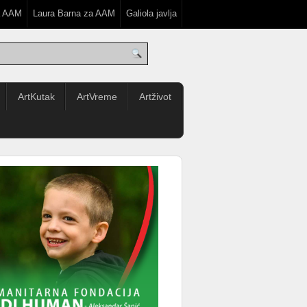
a AAM
Laura Barna za AAM
Galiola javlja
ArtKutak
ArtVreme
Artživot