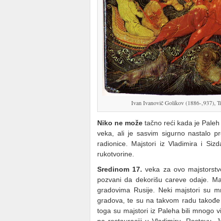
Ivan Ivanovič Golikov (1886-‚937), T
Niko ne može
tačno reći kada je Paleh 
veka, ali je sasvim sigurno nastalo p
radionice. Majstori iz Vladimira i Siz
rukotvorine.
Sredinom 17.
veka za ovo majstorstvo
pozvani da dekorišu careve odaje. Maj
gradovima Rusije. Neki majstori su m
gradova, te su na takvom radu takođe 
toga su majstori iz Paleha bili mnogo v