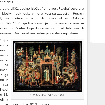
a drugog.
anuaru 1932. godine izložba “Umetnost Paleha” otvorena
u Moskvi. Ipak teška vrmena koja su zadesila i Rusiju i
t, ovu umetnost su narednih godina nekako držala po
ani. Tek 1980. godine došlo je do izvesne renesanse
tnosti iz Paleha. Pojavilo se mnogo novih talentovanih
tehnikama. Ovaj trend nastavljen je do današnjih dana.
itijim
veoma
nosti.
ovanim
a ili
to sa
dmeti,
e duge
ma iz
, ova
i svoj
lu 19.
I. V. Markičev, Tri čuda, 1934.
elima
rano je za decembar 2013. godine.