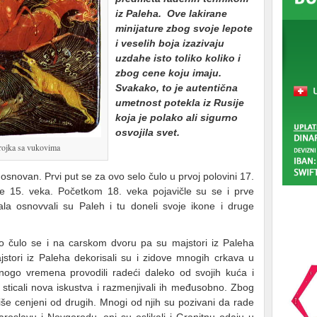
iz Paleha. Ove lakirane
minijature zbog svoje lepote
i veselih boja izazivaju
uzdahe isto toliko koliko i
zbog cene koju imaju.
Svakako, to je autentična
umetnost potekla iz Rusije
koja je polako ali sigurno
osvojila svet.
rojka sa vukovima
osnovan. Prvi put se za ovo selo čulo u prvoj polovini 17.
re 15. veka. Početkom 18. veka pojavičle su se i prve
dala osnovvali su Paleh i tu doneli svoje ikone i druge
 čulo se i na carskom dvoru pa su majstori iz Paleha
stori iz Paleha dekorisali su i zidove mnogih crkava u
nogo vremena provodili radeći daleko od svojih kuća i
sticali nova iskustva i razmenjivali ih međusobno. Zbog
iše cenjeni od drugih. Mnogi od njih su pozivani da rade