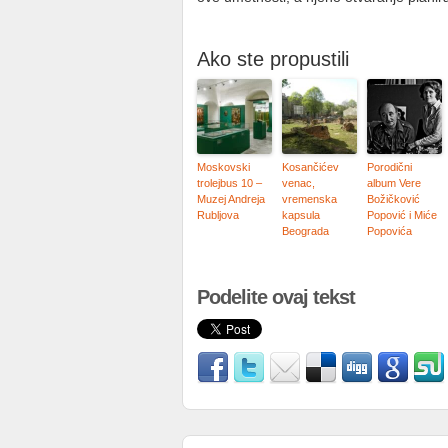
Ako ste propustili
Moskovski
Kosančićev
Porodični
trolejbus 10 –
venac,
album Vere
Muzej Andreja
vremenska
Božičković
Rubljova
kapsula
Popović i Miće
Beograda
Popovića
Podelite ovaj tekst