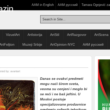
AAM in English
ААМ русский
Tamara Ognjević z
VizuelArt
ArtIstorija
ArtStil
ArtRazgovor
ArtScena
ArtFeljton
Muzeji Srbije
ArtOpinion-NYC
ААМ русский
sted by:
avantart
Danas se ovakvi predmeti
mogu naći širom sveta,
veoma su cenjeni i moglo bi
se reći i ne baš jeftini. U
Moskvi postoje
specijalizovane prodavnice
predmeta rađenih tehnikom