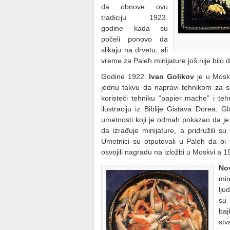
da obnove ovu
tradiciju 1923.
godine kada su
počeli ponovo da
slikaju na drvetu, ali
vreme za Paleh minijature još nije bilo d
Godine 1922.
Ivan Golikov
je u Moskv
jednu takvu da napravi tehnikom za se
koristeći tehniku “papier mache” i te
ilustraciju iz Biblije Gistava Dorea.
umetnosti koji je odmah pokazao da je 
da izrađuje minijature, a pridružili s
Umetnici su otputovali u Paleh da bi 
osvojili nagradu na izložbi u Moskvi a 19
No
min
lju
su 
ba
stv