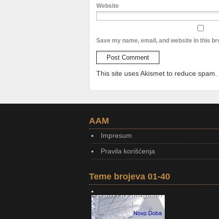
Website
Save my name, email, and website in this br
This site uses Akismet to reduce spam.
AAM
Impresum
Pravila korišćenja
Teme brojeva 01-40