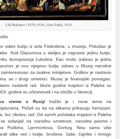
I.M.Bokanov (1870-1936), Selo Paleh, 1934
ošlo.
i video kutiju iz sela Fedoskina, u muzeju. Pokušao je
be. Kod Glazunova u ateljeu je napravio jednu kutiju,
hniku ikonopisanja Lukutina. Kao motiv izabrao je jednu
 Glazunov je ovu njegovu kutiju odneo u Muzej narodne
zainteresovan za ovakve minijature. Golikov je nastavio
u mu se i drugi umetnici. Muzej je finansijski pomagao.
tamo nastavili rad. Iduće godine majstori iz Paleha su
24. godine su učestvovali i na izložbi u Veneciji.
vo vreme u Rusiji
tražilo je i nove teme na
ijaturama. Počeli su da na slikama prikazuju heroizam,
de, lov, ribolov, rad. Od samih početaka majstori iz Paleha
se oslanjali na narodnu umetnost, narodne pesme i
jke Puškina, Ljermontova, Gorkog. Nisu samo više
arali slike već i kutije, broševe, čaše, čajnike i mnogo