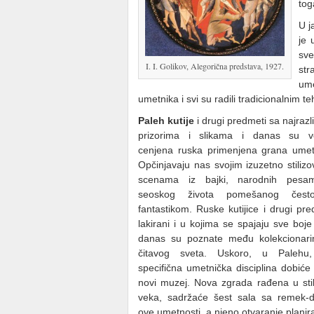
tog
U j
je 
sve
I. I. Golikov, Alegorična predstava, 1927.
str
ume
umetnika i svi su radili tradicionalnim 
Paleh kutije
i drugi predmeti sa najrazlič
prizorima i slikama i danas su 
cenjena ruska primenjena grana umet
Opčinjavaju nas svojim izuzetno stiliz
scenama iz bajki, narodnih pesam
seoskog života pomešanog čes
fantastikom. Ruske kutijice i drugi pre
lakirani i u kojima se spajaju sve boj
danas su poznate među kolekcionari
čitavog sveta. Uskoro, u Palehu
specifična umetnička disciplina dobiće 
novi muzej. Nova zgrada rađena u sti
veka, sadržaće šest sala sa remek-d
ove umetnosti, a njeno otvaranje plani