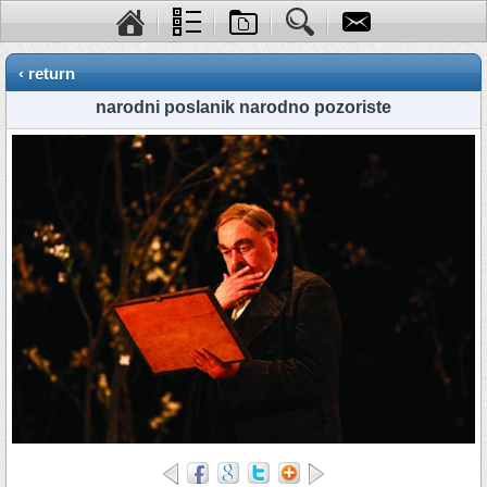
‹ return
narodni poslanik narodno pozoriste