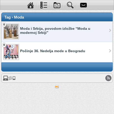
Tag › Moda
0
Moda i Srbija, povodom izložbe “Moda u
modernoj Srbiji”
0
Počinje 36. Nedelja mode u Beogradu