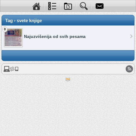
Tag › svete knjige
0
Najuzvišenija od svih pesama