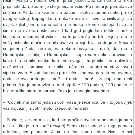
rekli – Marija Crnobori: sve mi je smiješno. Čuo sam da je to rekla
prije neki dan, žao mi je što ju nisam vidio. Pa i meni je pomalo sve
smiješno. Ali da ne kvarim, ne bacam nikakvu tamnu senku preko
ovog veselog, lijepog dana, nekako mislim… sve te civilizacije su
uvijek zaljubljene u samu sebe u trenutku u kome postoje. I sve se
čini da je sve to nešto novo. I kad god pogledam nešto u nekim
knjigama, odjedanput vidim – pa to je izmišljeno bilo prije, pa to je
već postojalo, mašina je bila ovakva, a nije bila na dugme. Sećam
se jednog čuda: recimo, na nekom buvljaku – da li, da, ma u
Rumunjskoj je bilo, u Rumunjskoj – kupio sam neku spravicu za
kavu. I tu su bile, ovako, kao jedna vaga, i tu je bila – onu plinsku,
na špiritus – lampica, tu je bila… ušrafi se i unutra se stavi kava i
sipa se voda. E sad, kad ovo proključa i kad ova para krene ovamo,
onda se ovo pretegne – puf! – i onda – hop! – zaklopi onaj mali
primus. A to je napravljeno pred otprilike 120 godina, 120 godina je
bila otprilike stara ta sprava. Tako je u mnogim stvarima.
– “Čovjek ima samo jedan život”, vaša je rečenica. Je li to još uvijek
vaš najvažniji životni moto,
credo
, stimulans?
– Slušajte, ja sam mislio, kad ste pročitali ovako, u sekundi, ja sam
mislio – tko je to rekao? (
smijeh
) Samim tim sam se ja toga pomalo
odrekao, tim pitanjem. Jeste da ima samo jedan život, to svi