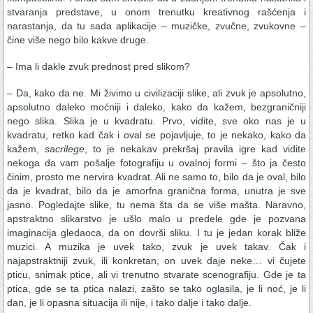
stvaranja predstave, u onom trenutku kreativnog rašćenja i
narastanja, da tu sada aplikacije – muzičke, zvučne, zvukovne –
čine više nego bilo kakve druge.
– Ima li dakle zvuk prednost pred slikom?
– Da, kako da ne. Mi živimo u civilizaciji slike, ali zvuk je apsolutno,
apsolutno daleko moćniji i daleko, kako da kažem, bezgraničniji
nego slika. Slika je u kvadratu. Prvo, vidite, sve oko nas je u
kvadratu, retko kad čak i oval se pojavljuje, to je nekako, kako da
kažem,
sacrilege
, to je nekakav prekršaj pravila igre kad vidite
nekoga da vam pošalje fotografiju u ovalnoj formi – što ja često
činim, prosto me nervira kvadrat. Ali ne samo to, bilo da je oval, bilo
da je kvadrat, bilo da je amorfna granična forma, unutra je sve
jasno. Pogledajte slike, tu nema šta da se više mašta. Naravno,
apstraktno slikarstvo je ušlo malo u predele gde je pozvana
imaginacija gledaoca, da on dovrši sliku. I tu je jedan korak bliže
muzici. A muzika je uvek tako, zvuk je uvek takav. Čak i
najapstraktniji zvuk, ili konkretan, on uvek daje neke… vi čujete
pticu, snimak ptice, ali vi trenutno stvarate scenografiju. Gde je ta
ptica, gde se ta ptica nalazi, zašto se tako oglasila, je li noć, je li
dan, je li opasna situacija ili nije, i tako dalje i tako dalje.