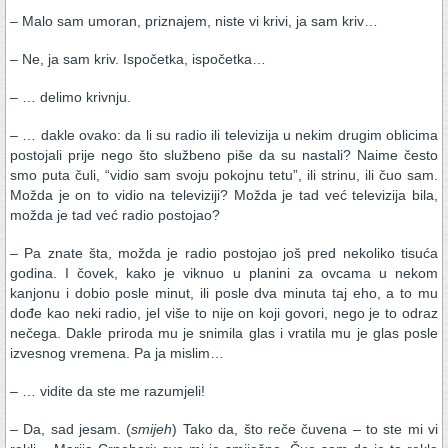
– Malo sam umoran, priznajem, niste vi krivi, ja sam kriv…
– Ne, ja sam kriv. Ispočetka, ispočetka…
– … delimo krivnju.
– … dakle ovako: da li su radio ili televizija u nekim drugim oblicima
postojali prije nego što službeno piše da su nastali? Naime često
smo puta čuli, “vidio sam svoju pokojnu tetu”, ili strinu, ili čuo sam.
Možda je on to vidio na televiziji? Možda je tad već televizija bila,
možda je tad već radio postojao?
– Pa znate šta, možda je radio postojao još pred nekoliko tisuća
godina. I čovek, kako je viknuo u planini za ovcama u nekom
kanjonu i dobio posle minut, ili posle dva minuta taj eho, a to mu
dođe kao neki radio, jel više to nije on koji govori, nego je to odraz
nečega. Dakle priroda mu je snimila glas i vratila mu je glas posle
izvesnog vremena. Pa ja mislim…
– … vidite da ste me razumjeli!
– Da, sad jesam. (
smijeh
) Tako da, što reče čuvena – to ste mi vi