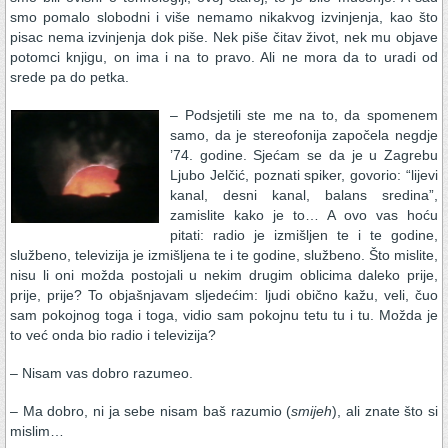
smo pomalo slobodni i više nemamo nikakvog izvinjenja, kao što
pisac nema izvinjenja dok piše. Nek piše čitav život, nek mu objave
potomci knjigu, on ima i na to pravo. Ali ne mora da to uradi od
srede pa do petka.
– Podsjetili ste me na to, da spomenem
samo, da je stereofonija započela negdje
’74. godine. Sjećam se da je u Zagrebu
Ljubo Jelčić, poznati spiker, govorio: “lijevi
kanal, desni kanal, balans sredina”,
zamislite kako je to… A ovo vas hoću
pitati: radio je izmišljen te i te godine,
službeno, televizija je izmišljena te i te godine, službeno. Što mislite,
nisu li oni možda postojali u nekim drugim oblicima daleko prije,
prije, prije? To objašnjavam sljedećim: ljudi obično kažu, veli, čuo
sam pokojnog toga i toga, vidio sam pokojnu tetu tu i tu. Možda je
to već onda bio radio i televizija?
– Nisam vas dobro razumeo.
– Ma dobro, ni ja sebe nisam baš razumio (
smijeh
), ali znate što si
mislim…