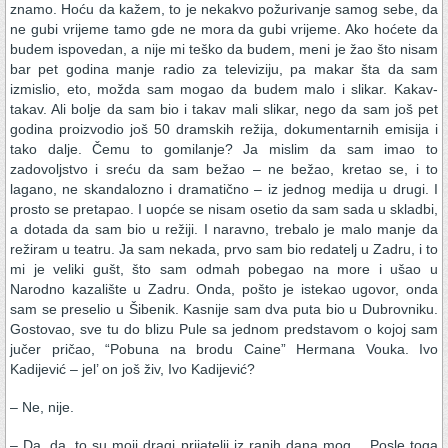
znamo. Hoću da kažem, to je nekakvo požurivanje samog sebe, da
ne gubi vrijeme tamo gde ne mora da gubi vrijeme. Ako hoćete da
budem ispovedan, a nije mi teško da budem, meni je žao što nisam
bar pet godina manje radio za televiziju, pa makar šta da sam
izmislio, eto, možda sam mogao da budem malo i slikar. Kakav-
takav. Ali bolje da sam bio i takav mali slikar, nego da sam još pet
godina proizvodio još 50 dramskih režija, dokumentarnih emisija i
tako dalje. Čemu to gomilanje? Ja mislim da sam imao to
zadovoljstvo i sreću da sam bežao – ne bežao, kretao se, i to
lagano, ne skandalozno i dramatično – iz jednog medija u drugi. I
prosto se pretapao. I uopće se nisam osetio da sam sada u skladbi,
a dotada da sam bio u režiji. I naravno, trebalo je malo manje da
režiram u teatru. Ja sam nekada, prvo sam bio redatelj u Zadru, i to
mi je veliki gušt, što sam odmah pobegao na more i ušao u
Narodno kazalište u Zadru. Onda, pošto je istekao ugovor, onda
sam se preselio u Šibenik. Kasnije sam dva puta bio u Dubrovniku.
Gostovao, sve tu do blizu Pule sa jednom predstavom o kojoj sam
jučer pričao, “Pobuna na brodu Caine” Hermana Vouka. Ivo
Kadijević – jel’ on još živ, Ivo Kadijević?
– Ne, nije.
– Da, da, to su moji dragi prijatelji iz ranih dana mog… Posle toga