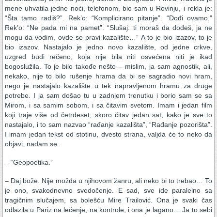
mene uhvatila jedne noći, telefonom, bio sam u Rovinju, i rekla je:
“Šta tamo radiš?”. Rek’o: “Komplicirano pitanje”. “Dođi ovamo.”
Rek’o: “Ne pada mi na pamet”. “Slušaj: ti moraš da dođeš, ja ne
mogu da vodim, ovde se pravi kazalište…” A to je bio izazov, to je
bio izazov. Nastajalo je jedno novo kazalište, od jedne crkve,
uzgred budi rečeno, koja nije bila niti osvećena niti je ikad
bogoslužila. To je bilo takođe nešto – mislim, ja sam agnostik, ali,
nekako, nije to bilo rušenje hrama da bi se sagradio novi hram,
nego je nastajalo kazalište u tek napravljenom hramu za druge
potrebe. I ja sam došao tu u zadnjem trenutku i borio sam se sa
Mirom, i sa samim sobom, i sa čitavim svetom. Imam i jedan film
koji traje više od četrdeset, skoro čitav jedan sat, kako je sve to
nastajalo, i to sam nazvao “rađanje kazališta”, “Rađanje pozorišta”.
I imam jedan tekst od stotinu, dvesto strana, valjda će to neko da
objavi, nadam se.
– “Geopoetika.”
– Daj bože. Nije možda u njihovom žanru, ali neko bi to trebao… To
je ono, svakodnevno svedočenje. E sad, sve ide paralelno sa
tragičnim slučajem, sa bolešću Mire Trailović. Ona je svaki čas
odlazila u Pariz na lečenje, na kontrole, i ona je lagano… Ja to sebi