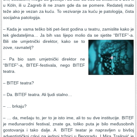
u Köln, ili u Zagreb ili ne znam gde da se pomere. Redatelj malo
teže ako je vezan za kuću. To vezivanje za kuću je patologija, čista
socijalna patologija.
– Kada je vama teško biti pet-šest godina u teatru, zamislite kako je
tek gledateljima… Ja bih vas lijepo molio da se sjetite
“BITEF”-a.
Bili ste umjetnički direktor, kako se to
zove, ravnatelj?
– Pa bio sam umjetnički direktor ne
“BITEF”-a, BITEF-festivala, nego BITEF
teatra.
– BITEF teatra?
– Da. BITEF teatra. Ali ljudi stalno…
– … brkaju?
– … da, mešaju to, jer to je isto ime, ali to su dve institucije. BITEF
je međunarodni festival, znate ga, toliko puta je bilo međusobnih
gostovanja i tako dalje. A BITEF teatar je napravljen u bivšoj
adventističkoj crkvi na jednoj tržnici u Beogradu. I Mira Trailović je