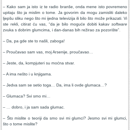
– Kako sam ja isto iz te radio branše, onda mene isto povremeno
upitaju što ja mislim o tome. Ja govorim da mogu zamisliti daleko
ljepšu sliku nego što mi ijedna televizija ili bilo što može prikazati. Vi
ste rekli, citirat ću vas, “da je bilo moguće dobiti kakav
software
zvuka s dobrim glumcima, i dan-danas bih režirao za pozorište”.
– Da, pa gde ste to našli, zaboga!
– Proučavao sam vas, moj Arsenije, proučavao…
– Jeste, da, kompjuteri su moćna stvar.
– A ima nešto i u knjigama.
– Jedva sam se setio toga… Da, ima li ovde glumaca…?
– Glumaca? Svi smo mi…
– … dobro, i ja sam sada glumac.
– Što mislite o teoriji da smo svi mi glumci? Jesmo svi mi glumci,
što o tome mislite?