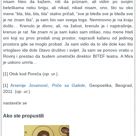
nisam hteo da kažem, niti da priznam, ali vidim po svojim
beleškama neku brigu, ali nikad, nikad nisam, ono, što su oko
mene “bla, bla, bla, bla” stalno pričali, “sve je bleđa sve je bleđa sve
je ne znam šta”, ja sam bio van svega toga. Neminovno je na kraju
došlo… Krenulo je divno, ali, na žalost, krenulo je i najstrašnije,
krenuo je rat. Ne znam ni ja sam kako sam otišao, nisu mene hteli
oni koji su prvo prodali onaj prostor, napravili kafanu od jedinog
prostora gde se moglo probati. Ja sam vidio da to ide dole kao što
vrtoglavo ide dole čitavo društvo i svijet. Ja sam se ponovo vratio u
Rovinj i prestao da budem umetnički direktor BITEF teatra. A Mira
je uskoro umrla…
[1] Otok kod Poreča (
op. ur.
).
[1]
Arsenije Jovanović
,
Priče sa Galiole
, Geopoetika, Beograd,
2011. (
op. ur.
).
nastaviće se
Ako ste propustili