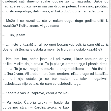
dvadeset sati dnevno svake godine za tu nagradu. Dakle do
nagrade se dolazi nekim sasvim drugim putem. I naravno, pročitaju
ono što nagrađuju, definitivno, ali kako dođu do te nagrade, to je…
– Može li se kazati da ste vi nakon dugo, dugo godina otišli iz
kazališta? Koliko znam, vi godinama…
– … uh, jesam…
– … niste u kazalištu, ali po onoj bosanskoj, veli, ja sam otišao iz
Bosne, ali Bosna je ostala u meni. Je li u vama ostalo kazalište?
– Hm, hm, hm, nešto jeste, ali prikriveno, i kroz potpuno druge
oblike. Mislim da je ostalo. To je pitanje dramaturgije i pitanje ritma,
tempa. To je sve negdje u muzici, u drugim oblicima, možda čak i u
načinu života. Ali srećom, srećom, srećom, ništa drugo od kazališta
u meni nije ostalo, ja se bar nadam da takvih negativnih
nasledstava nije ostalo, da sam se oslobodio toga.
– Začarala vas je, zapravo, čarolija zvuka?
– Pa jeste. Čarolija zvuka – hajde da
uprostimo stvari – čarolija zvuka je kao