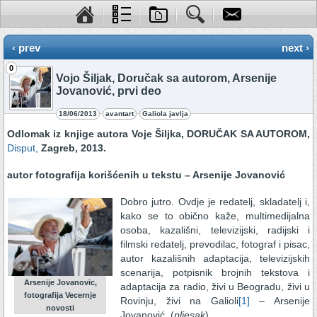
‹ prev
next ›
0
Vojo Šiljak, Doručak sa autorom, Arsenije
Jovanović, prvi deo
18/06/2013
avantart
Galiola javlja
Odlomak iz knjige autora Voje Šiljka, DORUČAK SA AUTOROM,
Disput,
Zagreb, 2013.
autor fotografija korišćenih u tekstu – Arsenije Jovanović
Dobro jutro. Ovdje je redatelj, skladatelj i,
kako se to obično kaže, multimedijalna
osoba, kazališni, televizijski, radijski i
filmski redatelj, prevodilac, fotograf i pisac,
autor kazališnih adaptacija, televizijskih
scenarija, potpisnik brojnih tekstova i
Arsenije Jovanovic,
adaptacija za radio, živi u Beogradu, živi u
fotografija Vecernje
Rovinju, živi na Galioli
[1]
– Arsenije
novosti
Jovanović. (
pljesak
)