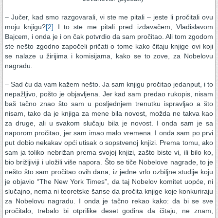
– Jučer, kad smo razgovarali, vi ste me pitali – jeste li pročitali ovu
moju knjigu?
[2]
I to ste me pitali pred izdavačem, Vladislavom
Bajcem, i onda je i on čak potvrdio da sam pročitao. Ali tom zgodom
ste nešto zgodno započeli pričati o tome kako čitaju knjige ovi koji
se nalaze u žirijima i komisijama, kako se to zove, za Nobelovu
nagradu.
– Sad ću da vam kažem nešto. Ja sam knjigu pročitao jedanput, i to
nepažljivo, pošto je objavljena. Jer kad sam predao rukopis, nisam
baš tačno znao što sam u posljednjem trenutku ispravljao a što
nisam, tako da je knjiga za mene bila novost, možda ne takva kao
za druge, ali u svakom slučaju bila je novost. I onda sam je sa
naporom pročitao, jer sam imao malo vremena. I onda sam po prvi
put dobio nekakav opći utisak o sopstvenoj knjizi. Prema tomu, ako
sam ja toliko nebrižan prema svojoj knjizi, zašto biste vi, ili bilo ko,
bio brižljiviji i uložili više napora. Što se tiče Nobelove nagrade, to je
nešto što sam pročitao ovih dana, iz jedne vrlo ozbiljne studije koju
je objavio “The New York Times”, da taj Nobelov komitet uopće, ni
slučajno, nema ni teoretske šanse da pročita knjige koje konkuriraju
za Nobelovu nagradu. I onda je tačno rekao kako: da bi se sve
pročitalo, trebalo bi otprilike deset godina da čitaju, ne znam,