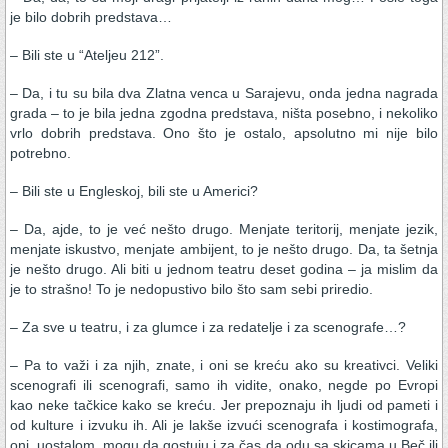
je bilo dobrih predstava…
– Bili ste u “Ateljeu 212”.
– Da, i tu su bila dva Zlatna venca u Sarajevu, onda jedna nagrada
grada – to je bila jedna zgodna predstava, ništa posebno, i nekoliko
vrlo dobrih predstava. Ono što je ostalo, apsolutno mi nije bilo
potrebno.
– Bili ste u Engleskoj, bili ste u Americi?
– Da, ajde, to je već nešto drugo. Menjate teritorij, menjate jezik,
menjate iskustvo, menjate ambijent, to je nešto drugo. Da, ta šetnja
je nešto drugo. Ali biti u jednom teatru deset godina – ja mislim da
je to strašno! To je nedopustivo bilo što sam sebi priredio.
– Za sve u teatru, i za glumce i za redatelje i za scenografe…?
– Pa to važi i za njih, znate, i oni se kreću ako su kreativci. Veliki
scenografi ili scenografi, samo ih vidite, onako, negde po Evropi
kao neke tačkice kako se kreću. Jer prepoznaju ih ljudi od pameti i
od kulture i izvuku ih. Ali je lakše izvući scenografa i kostimografa,
oni, uostalom, mogu da gostuju i za čas da odu sa skicama u Beč ili