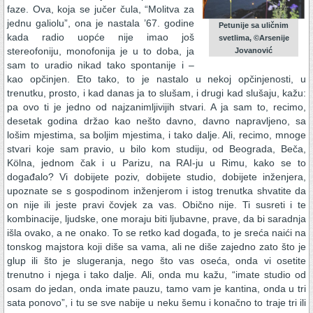
faze. Ova, koja se jučer čula, “Molitva za
jednu galiolu”, ona je nastala ’67. godine
Petunije sa uličnim
kada radio uopće nije imao još
svetlima, ©Arsenije
stereofoniju, monofonija je u to doba, ja
Jovanović
sam to uradio nikad tako spontanije i –
kao opčinjen. Eto tako, to je nastalo u nekoj opčinjenosti, u
trenutku, prosto, i kad danas ja to slušam, i drugi kad slušaju, kažu:
pa ovo ti je jedno od najzanimljivijih stvari. A ja sam to, recimo,
desetak godina držao kao nešto davno, davno napravljeno, sa
lošim mjestima, sa boljim mjestima, i tako dalje. Ali, recimo, mnoge
stvari koje sam pravio, u bilo kom studiju, od Beograda, Beča,
Kölna, jednom čak i u Parizu, na RAI-ju u Rimu, kako se to
događalo? Vi dobijete poziv, dobijete studio, dobijete inženjera,
upoznate se s gospodinom inženjerom i istog trenutka shvatite da
on nije ili jeste pravi čovjek za vas. Obično nije. Ti susreti i te
kombinacije, ljudske, one moraju biti ljubavne, prave, da bi saradnja
išla ovako, a ne onako. To se retko kad događa, to je sreća naići na
tonskog majstora koji diše sa vama, ali ne diše zajedno zato što je
glup ili što je slugeranja, nego što vas oseća, onda vi osetite
trenutno i njega i tako dalje. Ali, onda mu kažu, “imate studio od
osam do jedan, onda imate pauzu, tamo vam je kantina, onda u tri
sata ponovo”, i tu se sve nabije u neku šemu i konačno to traje tri ili