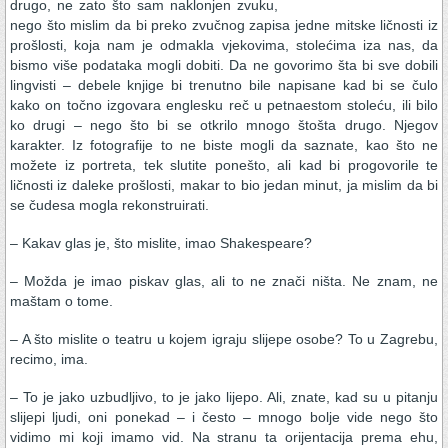
drugo, ne zato što sam naklonjen zvuku,
nego što mislim da bi preko zvučnog zapisa jedne mitske ličnosti iz
prošlosti, koja nam je odmakla vjekovima, stolećima iza nas, da
bismo više podataka mogli dobiti. Da ne govorimo šta bi sve dobili
lingvisti – debele knjige bi trenutno bile napisane kad bi se čulo
kako on točno izgovara englesku reč u petnaestom stoleću, ili bilo
ko drugi – nego što bi se otkrilo mnogo štošta drugo. Njegov
karakter. Iz fotografije to ne biste mogli da saznate, kao što ne
možete iz portreta, tek slutite ponešto, ali kad bi progovorile te
ličnosti iz daleke prošlosti, makar to bio jedan minut, ja mislim da bi
se čudesa mogla rekonstruirati.
– Kakav glas je, što mislite, imao Shakespeare?
– Možda je imao piskav glas, ali to ne znači ništa. Ne znam, ne
maštam o tome.
– A što mislite o teatru u kojem igraju slijepe osobe? To u Zagrebu,
recimo, ima.
– To je jako uzbudljivo, to je jako lijepo. Ali, znate, kad su u pitanju
slijepi ljudi, oni ponekad – i često – mnogo bolje vide nego što
vidimo mi koji imamo vid. Na stranu ta orijentacija prema ehu,