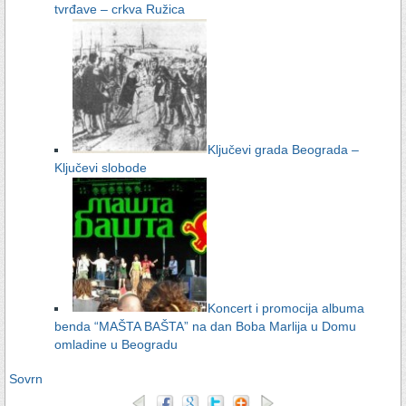
tvrđave – crkva Ružica
Ključevi grada Beograda –
Ključevi slobode
Koncert i promocija albuma
benda “MAŠTA BAŠTA” na dan Boba Marlija u Domu
omladine u Beogradu
Sovrn