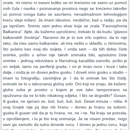
znate, mi nismo ni svesni koliko se mi krećemo ne samo uz pomoć
ovih čula i navika i poznavanja prostora nego se krećemo također
uz pomoć onoga kako se savršeno, nenadmašnom tehnologijom
kreću slepi miševi. Ja imam iskustvo, neobično, baš u radiju, pa da
ga ispričam. Snimio sam jednu stvar koja se zvala “Faunophonia
Balkanica”. Ajde, da kažemo uprošćeno, trebalo bi da budu “glasovi
balkanskih životinja”. Naravno da je to sve vrlo uvjetno, da to nije
tako, da nisu samo balkanske, ali ima nešto u skladbi, u ritmovima,
što pulsira kao ovaj dio svijeta. I onda sam – da bih dobio čiste
snimke, pošto u arhivi nije takvih snimaka bilo, apsolutno čiste
snimke – jednog rekvizitara iz Narodnog kazališta zamolio, pošto je
on seljak, tamo na periferiji grada, i on je imao ovce i koze i tako
dalje, i onda je on doveo jednu gusku. I doveli smo gusku u studio –
imam tu fotografiju, zanimljiva je. I da bi snimak bio što čistiji,
snimalo se to u takozvanoj gluhoj sobi. Oni koji ne znaju, da kažem:
gluha soba je prostor u kojem je sve tako tamponirano sa
spužvama da ne bi bilo nikakvog odjeka. I što se dogodilo? Gusan,
ili guska, ne sjećam se, šuti, šuti, šuti, šuti. Deset minuta – ništa. A
ovaj čovjek nije joj dao niti hranu – doneo je hranu sa sobom,
guska ili gusan vidi da je tu hrana, ne, ne i ne. Na kraju se posrala,
s oproštenjem, i tu je bio kraj snimanja. Ja se nisam predao, nego
sam ga zamolio da sutra dovede ovcu. I doveo je jednu ovcu, koja