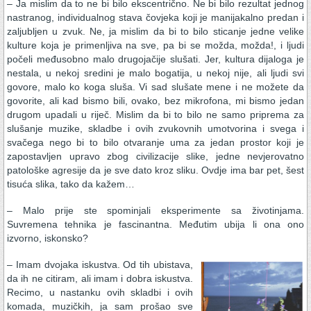
– Ja mislim da to ne bi bilo ekscentrično. Ne bi bilo rezultat jednog
nastranog, individualnog stava čovjeka koji je manijakalno predan i
zaljubljen u zvuk. Ne, ja mislim da bi to bilo sticanje jedne velike
kulture koja je primenljiva na sve, pa bi se možda, možda!, i ljudi
počeli međusobno malo drugojačije slušati. Jer, kultura dijaloga je
nestala, u nekoj sredini je malo bogatija, u nekoj nije, ali ljudi svi
govore, malo ko koga sluša. Vi sad slušate mene i ne možete da
govorite, ali kad bismo bili, ovako, bez mikrofona, mi bismo jedan
drugom upadali u riječ. Mislim da bi to bilo ne samo priprema za
slušanje muzike, skladbe i ovih zvukovnih umotvorina i svega i
svačega nego bi to bilo otvaranje uma za jedan prostor koji je
zapostavljen upravo zbog civilizacije slike, jedne nevjerovatno
patološke agresije da je sve dato kroz sliku. Ovdje ima bar pet, šest
tisuća slika, tako da kažem…
– Malo prije ste spominjali eksperimente sa životinjama.
Suvremena tehnika je fascinantna. Međutim ubija li ona ono
izvorno, iskonsko?
– Imam dvojaka iskustva. Od tih ubistava,
da ih ne citiram, ali imam i dobra iskustva.
Recimo, u nastanku ovih skladbi i ovih
komada, muzičkih, ja sam prošao sve