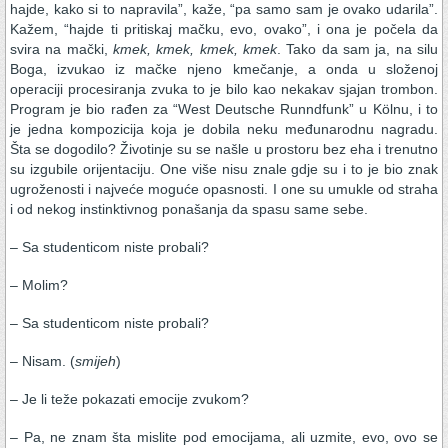
hajde, kako si to napravila”, kaže, “pa samo sam je ovako udarila”.
Kažem, “hajde ti pritiskaj mačku, evo, ovako”, i ona je počela da
svira na mački,
kmek, kmek, kmek, kmek
. Tako da sam ja, na silu
Boga, izvukao iz mačke njeno kmečanje, a onda u složenoj
operaciji procesiranja zvuka to je bilo kao nekakav sjajan trombon.
Program je bio rađen za “West Deutsche Runndfunk” u Kölnu, i to
je jedna kompozicija koja je dobila neku međunarodnu nagradu.
Šta se dogodilo? Životinje su se našle u prostoru bez eha i trenutno
su izgubile orijentaciju. One više nisu znale gdje su i to je bio znak
ugroženosti i najveće moguće opasnosti. I one su umukle od straha
i od nekog instinktivnog ponašanja da spasu same sebe.
– Sa studenticom niste probali?
– Molim?
– Sa studenticom niste probali?
– Nisam. (
smijeh
)
– Je li teže pokazati emocije zvukom?
– Pa, ne znam šta mislite pod emocijama, ali uzmite, evo, ovo se