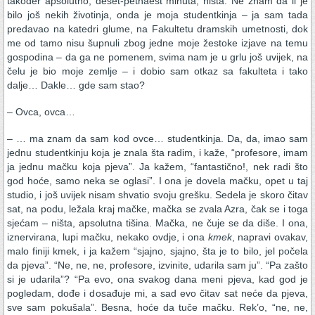
također apsolutno, deset-petnaest minuta, ništa. Ne znam da li je
bilo još nekih životinja, onda je moja studentkinja – ja sam tada
predavao na katedri glume, na Fakultetu dramskih umetnosti, dok
me od tamo nisu šupnuli zbog jedne moje žestoke izjave na temu
gospodina – da ga ne pomenem, svima nam je u grlu još uvijek, na
čelu je bio moje zemlje – i dobio sam otkaz sa fakulteta i tako
dalje… Dakle… gde sam stao?
– Ovca, ovca…
– … ma znam da sam kod ovce… studentkinja. Da, da, imao sam
jednu studentkinju koja je znala šta radim, i kaže, “profesore, imam
ja jednu mačku koja pjeva”. Ja kažem, “fantastično!, nek radi što
god hoće, samo neka se oglasi”. I ona je dovela mačku, opet u taj
studio, i još uvijek nisam shvatio svoju grešku. Sedela je skoro čitav
sat, na podu, ležala kraj mačke, mačka se zvala Azra, čak se i toga
sjećam – ništa, apsolutna tišina. Mačka, ne čuje se da diše. I ona,
iznervirana, lupi mačku, nekako ovdje, i ona
kmek
, napravi ovakav,
malo finiji kmek, i ja kažem “sjajno, sjajno, šta je to bilo, jel počela
da pjeva”. “Ne, ne, ne, profesore, izvinite, udarila sam ju”. “Pa zašto
si je udarila”? “Pa evo, ona svakog dana meni pjeva, kad god je
pogledam, dođe i dosađuje mi, a sad evo čitav sat neće da pjeva,
sve sam pokušala”. Besna, hoće da tuče mačku. Rek’o, “ne, ne,