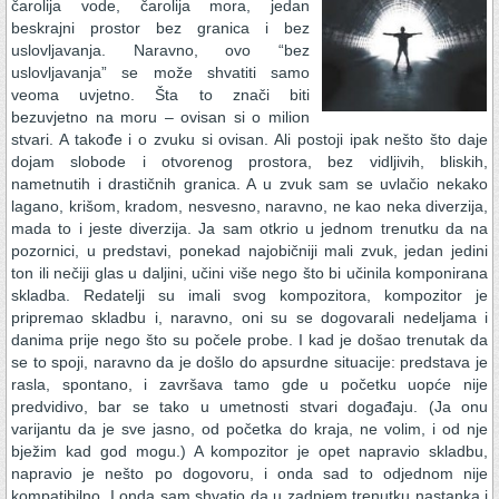
čarolija vode, čarolija mora, jedan
beskrajni prostor bez granica i bez
uslovljavanja. Naravno, ovo “bez
uslovljavanja” se može shvatiti samo
veoma uvjetno. Šta to znači biti
bezuvjetno na moru – ovisan si o milion
stvari. A takođe i o zvuku si ovisan. Ali postoji ipak nešto što daje
dojam slobode i otvorenog prostora, bez vidljivih, bliskih,
nametnutih i drastičnih granica. A u zvuk sam se uvlačio nekako
lagano, krišom, kradom, nesvesno, naravno, ne kao neka diverzija,
mada to i jeste diverzija. Ja sam otkrio u jednom trenutku da na
pozornici, u predstavi, ponekad najobičniji mali zvuk, jedan jedini
ton ili nečiji glas u daljini, učini više nego što bi učinila komponirana
skladba. Redatelji su imali svog kompozitora, kompozitor je
pripremao skladbu i, naravno, oni su se dogovarali nedeljama i
danima prije nego što su počele probe. I kad je došao trenutak da
se to spoji, naravno da je došlo do apsurdne situacije: predstava je
rasla, spontano, i završava tamo gde u početku uopće nije
predvidivo, bar se tako u umetnosti stvari događaju. (Ja onu
varijantu da je sve jasno, od početka do kraja, ne volim, i od nje
bježim kad god mogu.) A kompozitor je opet napravio skladbu,
napravio je nešto po dogovoru, i onda sad to odjednom nije
kompatibilno. I onda sam shvatio da u zadnjem trenutku nastanka i