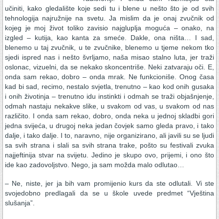
učiniti, kako gledalište koje sedi tu i blene u nešto što je od svih
tehnologija najružnije na svetu. Ja mislim da je onaj zvučnik od
kojeg je moj život toliko zavisio najgluplja moguća – onako, na
izgled – kutija, kao kanta za smeće. Dakle, ona ništa… I sad,
blenemo u taj zvučnik, u te zvučnike, blenemo u tjeme nekom tko
sjedi ispred nas i nešto švrljamo, naša misao stalno luta, jer traži
oslonac, vizuelni, da se nekako skoncentriše. Neki zatvaraju oči. E,
onda sam rekao, dobro – onda mrak. Ne funkcioniše. Onog časa
kad bi sad, recimo, nestalo svjetla, trenutno – kao kod onih gusaka
i onih životinja – trenutno idu instinkti i odmah se traži objašnjenje,
odmah nastaju nekakve slike, u svakom od vas, u svakom od nas
različito. I onda sam rekao, dobro, onda neka u jednoj skladbi gori
jedna svijeća, u drugoj neka jedan čovjek samo gleda pravo, i tako
dalje, i tako dalje. I to, naravno, nije organizirano, ali javili su se ljudi
sa svih strana i slali sa svih strana trake, pošto su festivali zvuka
najjeftinija stvar na svijetu. Jedino je skupo ovo, prijemi, i ono što
ide kao zadovoljstvo. Nego, ja sam možda malo odlutao…
– Ne, niste, jer ja bih vam promijenio kurs da ste odlutali. Vi ste
svojedobno predlagali da se u škole uvede predmet “Vještina
slušanja”.