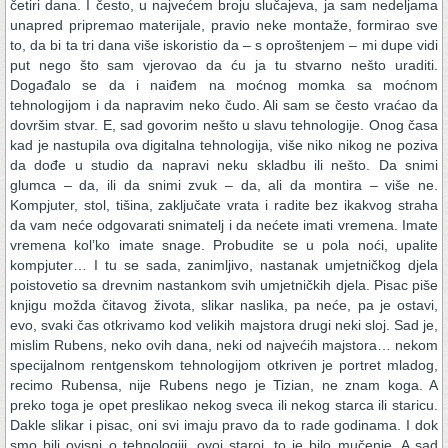
četiri dana. I često, u najvećem broju slučajeva, ja sam nedeljama
unapred pripremao materijale, pravio neke montaže, formirao sve
to, da bi ta tri dana više iskoristio da – s oproštenjem – mi dupe vidi
put nego što sam vjerovao da ću ja tu stvarno nešto uraditi.
Događalo se da i naiđem na moćnog momka sa moćnom
tehnologijom i da napravim neko čudo. Ali sam se često vraćao da
dovršim stvar. E, sad govorim nešto u slavu tehnologije. Onog časa
kad je nastupila ova digitalna tehnologija, više niko nikog ne poziva
da dođe u studio da napravi neku skladbu ili nešto. Da snimi
glumca – da, ili da snimi zvuk – da, ali da montira – više ne.
Kompjuter, stol, tišina, zaključate vrata i radite bez ikakvog straha
da vam neće odgovarati snimatelj i da nećete imati vremena. Imate
vremena kol’ko imate snage. Probudite se u pola noći, upalite
kompjuter… I tu se sada, zanimljivo, nastanak umjetničkog djela
poistovetio sa drevnim nastankom svih umjetničkih djela. Pisac piše
knjigu možda čitavog života, slikar naslika, pa neće, pa je ostavi,
evo, svaki čas otkrivamo kod velikih majstora drugi neki sloj. Sad je,
mislim Rubens, neko ovih dana, neki od najvećih majstora… nekom
specijalnom rentgenskom tehnologijom otkriven je portret mladog,
recimo Rubensa, nije Rubens nego je Tizian, ne znam koga. A
preko toga je opet preslikao nekog sveca ili nekog starca ili staricu.
Dakle slikar i pisac, oni svi imaju pravo da to rade godinama. I dok
smo bili ovisni o tehnologiji, ovoj staroj, to je bilo mučenje. A sad