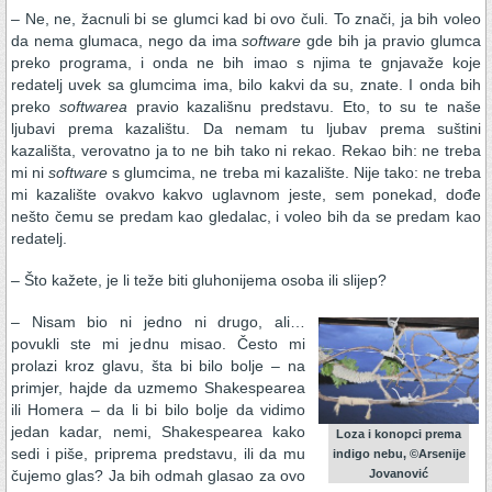
– Ne, ne, žacnuli bi se glumci kad bi ovo čuli. To znači, ja bih voleo
da nema glumaca, nego da ima
software
gde bih ja pravio glumca
preko programa, i onda ne bih imao s njima te gnjavaže koje
redatelj uvek sa glumcima ima, bilo kakvi da su, znate. I onda bih
preko
softwarea
pravio kazališnu predstavu. Eto, to su te naše
ljubavi prema kazalištu. Da nemam tu ljubav prema suštini
kazališta, verovatno ja to ne bih tako ni rekao. Rekao bih: ne treba
mi ni
software
s glumcima, ne treba mi kazalište. Nije tako: ne treba
mi kazalište ovakvo kakvo uglavnom jeste, sem ponekad, dođe
nešto čemu se predam kao gledalac, i voleo bih da se predam kao
redatelj.
– Što kažete, je li teže biti gluhonijema osoba ili slijep?
– Nisam bio ni jedno ni drugo, ali…
povukli ste mi jednu misao. Često mi
prolazi kroz glavu, šta bi bilo bolje – na
primjer, hajde da uzmemo Shakespearea
ili Homera – da li bi bilo bolje da vidimo
jedan kadar, nemi, Shakespearea kako
Loza i konopci prema
sedi i piše, priprema predstavu, ili da mu
indigo nebu, ©Arsenije
Jovanović
čujemo glas? Ja bih odmah glasao za ovo