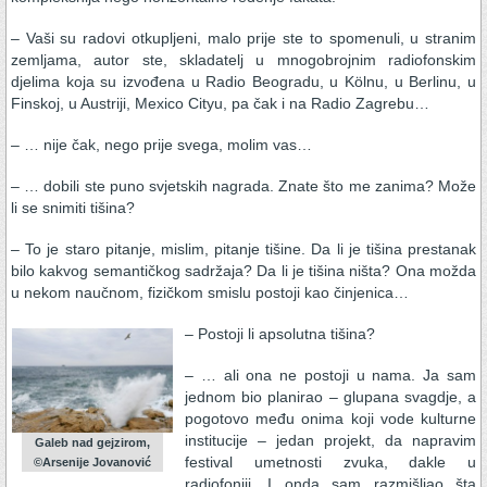
– Vaši su radovi otkupljeni, malo prije ste to spomenuli, u stranim
zemljama, autor ste, skladatelj u mnogobrojnim radiofonskim
djelima koja su izvođena u Radio Beogradu, u Kölnu, u Berlinu, u
Finskoj, u Austriji, Mexico Cityu, pa čak i na Radio Zagrebu…
– … nije čak, nego prije svega, molim vas…
– … dobili ste puno svjetskih nagrada. Znate što me zanima? Može
li se snimiti tišina?
– To je staro pitanje, mislim, pitanje tišine. Da li je tišina prestanak
bilo kakvog semantičkog sadržaja? Da li je tišina ništa? Ona možda
u nekom naučnom, fizičkom smislu postoji kao činjenica…
– Postoji li apsolutna tišina?
– … ali ona ne postoji u nama. Ja sam
jednom bio planirao – glupana svagdje, a
pogotovo među onima koji vode kulturne
institucije – jedan projekt, da napravim
Galeb nad gejzirom,
festival umetnosti zvuka, dakle u
©Arsenije Jovanović
radiofoniji. I onda sam razmišljao šta