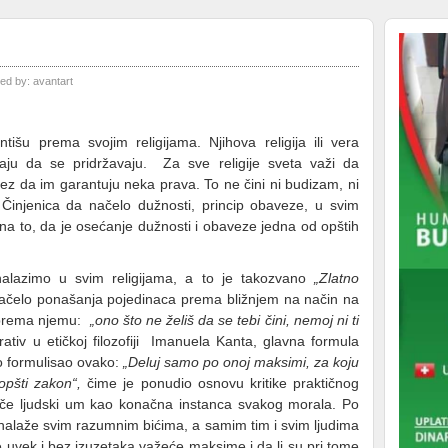
ed by:
avantart
ntišu prema svojim religijama. Njihova religija ili vera
aju da se pridržavaju. Za sve religije sveta važi da
z da im garantuju neka prava. To ne čini ni budizam, ni
. Činjenica da načelo dužnosti, princip obaveze, u svim
 na to, da je osećanje dužnosti i obaveze jedna od opštih
alazimo u svim religijama, a to je takozvano
„Zlatno
ačelo ponašanja pojedinaca prema bližnjem na način na
e prema njemu:
„ono što ne želiš da se tebi čini, nemoj ni ti
ativ u etičkoj filozofiji Imanuela Kanta, glavna formula
to formulisao ovako:
„Deluj samo po onoj maksimi, za koju
pšti zakon“,
čime je ponudio osnovu kritike praktičnog
iče ljudski um kao konačna instanca svakog morala. Po
 nalaže svim razumnim bićima, a samim tim i svim ljudima
de uvek i bez izuzetaka važeće maksime i da li su pri tome