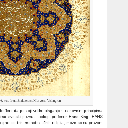
16. vek, Iran, Smitsonian Museum, Vašington
beđeni da postoji veliko slaganje u osnovnim principima
uzima svetski poznati teolog, profesor Hans King (HANS
ranice triju monoteističkih religija, može se sa pravom