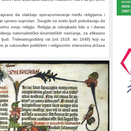
zapravo da olakšaju sporazumevanje među religijama i
 je upravo suprotan. Svugde na svetu ljudi pokušavaju da
tnu svoju religiju. Religija je odvajkada bila a i danas
enja nationalističko-šovinističkih osećanja, za efikasno
ljudi. Tridesetogodišnji rat (od 1618. do 1648) koji su
bio je rukovođen političkim i religioznim interesima država