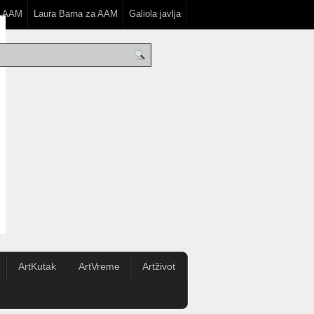
a AAM
Laura Barna za AAM
Galiola javlja
ArtKutak
ArtVreme
Artživot