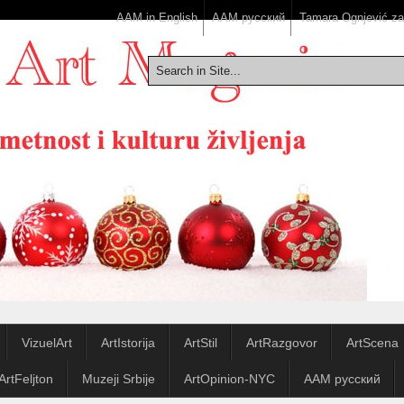
AAM in English
ААМ русский
Tamara Ognjević z
VizuelArt
ArtIstorija
ArtStil
ArtRazgovor
ArtScena
ArtFeljton
Muzeji Srbije
ArtOpinion-NYC
ААМ русский