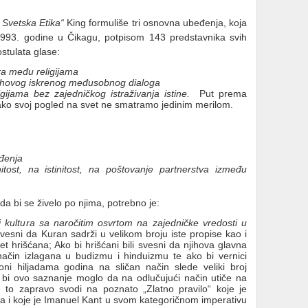
 Svetska Etika“
King formuliše tri osnovna ubeđenja, koja
a 1993. godine u Čikagu, potpisom 143 predstavnika svih
ostulata glase:
a među religijama
ihovog iskrenog međusobnog dialoga
gijama bez zajedničkog istraživanja istine.
Put prema
ako svoj pogled na svet ne smatramo jedinim merilom.
đenja
ost, na istinitost, na poštovanje partnerstva između
 da bi se živelo po njima, potrebno je:
 i kultura sa naročitim osvrtom na zajedničke vredosti u
svesni da Kuran sadrži u velikom broju iste propise kao i
 hrišćana; Ako bi hrišćani bili svesni da njihova glavna
način izlagana u budizmu i hinduizmu te ako bi vernici
a oni hiljadama godina na sličan način slede veliki broj
 bi ovo saznanje moglo da na odlučujući način utiče na
o zapravo svodi na poznato „Zlatno pravilo“ koje je
ma i koje je Imanuel Kant u svom kategoričnom imperativu