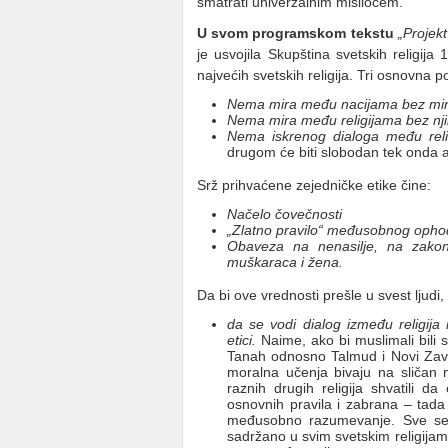
smatrati univerzalnim misliocem.
U svom programskom tekstu
„Projekt
je usvojila Skupština svetskih religij
najvećih svetskih religija. Tri osnovna p
Nema mira među nacijama bez mir
Nema mira među religijama bez nj
Nema
iskrenog dialoga među reli
drugom će biti slobodan tek onda 
Srž prihvaćene zejedničke etike čine:
Načelo čovečnosti
„Zlatno pravilo“ međusobnog opho
Obaveza na nenasilje, na zakonit
muškaraca i žena.
Da bi ove vrednosti prešle u svest ljudi,
da se vodi dialog između religija
etici.
Naime, ako bi muslimali bili 
Tanah odnosno Talmud i Novi Zavet
moralna učenja bivaju na sličan 
raznih drugih religija shvatili d
osnovnih pravila i zabrana – tada
međusobno razumevanje. Sve se t
sadržano u svim svetskim religija