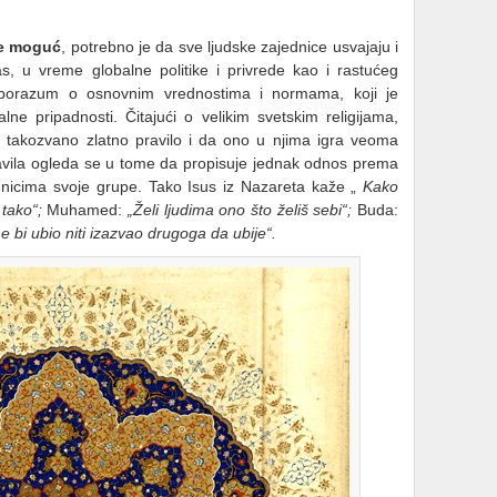
te moguć
, potrebno je da sve ljudske zajednice usvajaju i
, u vreme globalne politike i privrede kao i rastućeg
 sporazum o osnovnim vrednostima i normama, koji je
alne pripadnosti. Čitajući o velikim svetskim religijama,
že takozvano zlatno pravilo i da ono u njima igra veoma
avila ogleda se u tome da propisuje jednak odnos prema
nicima svoje grupe. Tako Isus iz Nazareta kaže „
Kako
a tako“;
Muhamed:
„Želi ljudima ono što želiš sebi“;
Buda:
 bi ubio niti izazvao drugoga da ubije“.