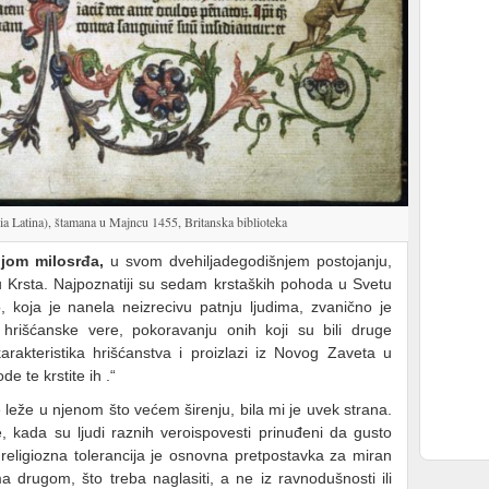
ia Latina), štamana u Majncu 1455, Britanska biblioteka
ijom milosrđa,
u svom dvehiljadegodišnjem postojanju,
 Krsta. Najpoznatiji su sedam krstaških pohoda u Svetu
 koja je nanela neizrecivu patnju ljudima, zvanično je
 hrišćanske vere, pokoravanju onih koji su bili druge
arakteristika hrišćanstva i proizlazi iz Novog Zaveta u
e te krstite ih .“
e leže u njenom što većem širenju, bila mi je uvek strana.
, kada su ljudi raznih veroispovesti prinuđeni da gusto
religiozna tolerancija je osnovna pretpostavka za miran
a drugom, što treba naglasiti, a ne iz ravnodušnosti ili