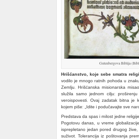
Gutenbergova Biblija (Bibl
Hrišćanstvo, koje sebe smatra relig
vodilo je mnogo ratnih pohoda u znaku
Zemlju. Hrišćanska misionarska misao,
služila samo jednom cilju: proširenju
veroispovesti. Ovaj zadatak bitna je k
kojem piše: „Idite i podučavajte sve narod
Predstava da spas i milost jedne religij
Pogotovu danas, u vreme globalizacije
isprepletano jedan pored drugog žive, 
suživot. Tolerancija iz poštovanja prem