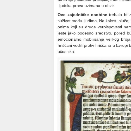
ljudska prava uzimana u obzir.
Ove zajedničke osobine
trebalo bi 
suživot među ljudima. Na žalost, slučaj
onima koji su druge veroispovesti name
jeste jako podesno sredstvo, pored buđ
emocionalno mobilisanje velikog broja 
hrišćani vodili protiv hrišćana u Evropi 
učesnika.