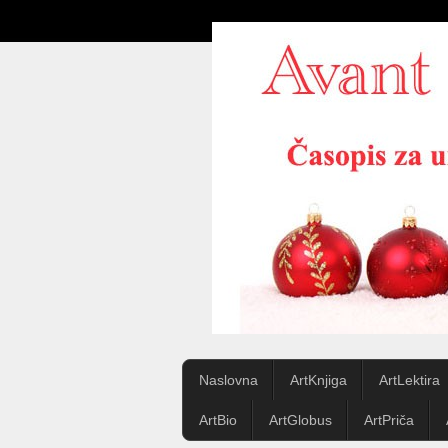
Naslovna
ArtKnjiga
ArtLektira
ArtBio
ArtGlobus
ArtPriča