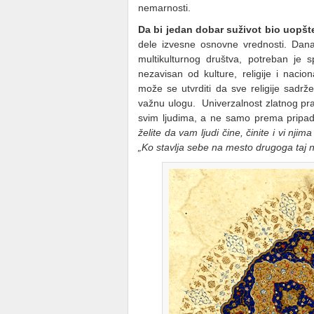
nemarnosti.
Da bi jedan dobar suživot bio uopš
dele izvesne osnovne vrednosti. Danas
multikulturnog društva, potreban je
nezavisan od kulture, religije i nacion
može se utvrditi da sve religije sadr
važnu ulogu. Univerzalnost zlatnog pr
svim ljudima, a ne samo prema pripad
želite da vam ljudi čine, činite i vi njim
„Ko stavlja sebe na mesto drugoga taj ne