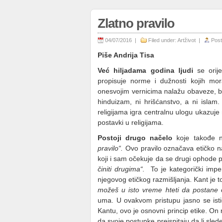
Zlatno pravilo
04/07/2016 |
Filed under:
Artživot
|
Post
Piše Andrija Tisa
Već hiljadama godina ljudi
se orije
propisuje norme i dužnosti kojih mor
onesvojim vernicima nalažu obaveze, be
hinduizam, ni hrišćanstvo, a ni islam
religijama igra centralnu ulogu ukazuje
postavki u religijama.
Postoji drugo načelo
koje takođe n
pravilo“.
Ovo pravilo označava etičko n
koji i sam očekuje da se drugi ophod
činiti drugima“.
To je kategorički imper
njegovog etičkog razmišljanja. Kant je 
možeš u isto vreme hteti da postane o
uma. U ovakvom pristupu jasno se ist
Kantu, ovo je osnovni princip etike. On
da svoje postupke preispitaju da li sle