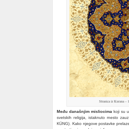
Stranica iz Kurana – 
Među današnjim misliocima
koji su u
svetskih religija, istaknuto mesto za
KÜNG). Kako njegove postavke prelaze g