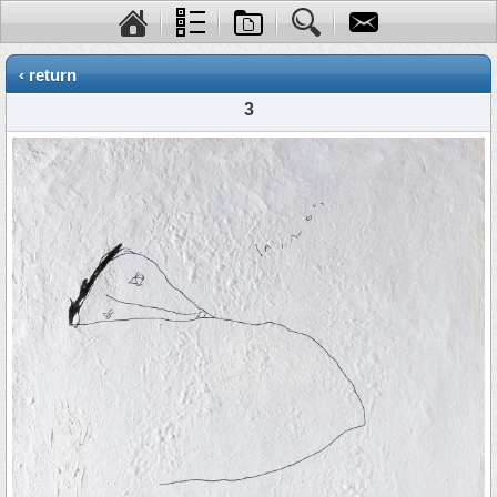
‹ return
3