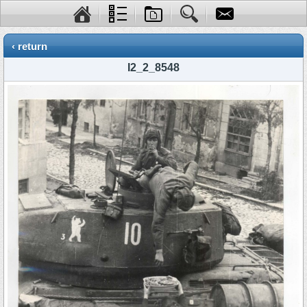
‹ return
I2_2_8548