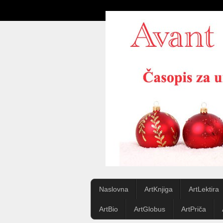
Naslovna
ArtKnjiga
ArtLektira
ArtBio
ArtGlobus
ArtPriča