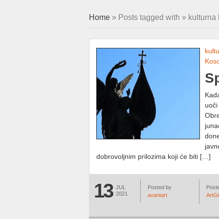
Home
» Posts tagged with » kulturna 
kult
Kos
Sp
Kada
uoči
Obre
juna
done
javn
dobrovoljnim prilozima koji će biti […]
13
JUL
Posted by
Poste
2021
avantart
ArtG