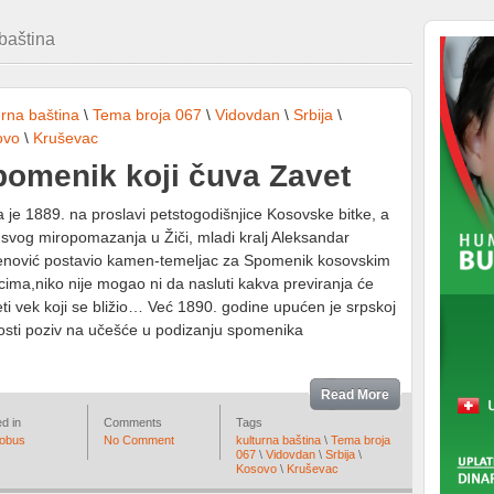
baština
urna baština
\
Tema broja 067
\
Vidovdan
\
Srbija
\
ovo
\
Kruševac
omenik koji čuva Zavet
 je 1889. na proslavi petstogodišnjice Kosovske bitke, a
 svog miropomazanja u Žiči, mladi kralj Aleksandar
nović postavio kamen-temeljac za Spomenik kosovskim
cima,niko nije mogao ni da nasluti kakva previranja će
ti vek koji se bližio… Već 1890. godine upućen je srpskoj
osti poziv na učešće u podizanju spomenika
Read More
d in
Comments
Tags
lobus
No Comment
kulturna baština
\
Tema broja
067
\
Vidovdan
\
Srbija
\
Kosovo
\
Kruševac