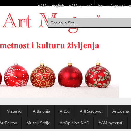
AAM in English
ААМ русский
Tamara Ognjević z
VizuelArt
ArtIstorija
ArtStil
ArtRazgovor
ArtScena
ArtFeljton
Muzeji Srbije
ArtOpinion-NYC
ААМ русский