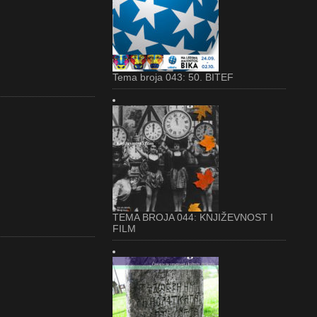
Tema broja 043: 50. BITEF
TEMA BROJA 044: KNJIŽEVNOST I
FILM