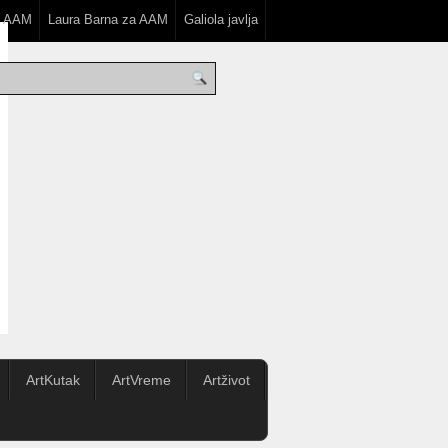
a AAM
Laura Barna za AAM
Galiola javlja
ArtKutak
ArtVreme
Artživot