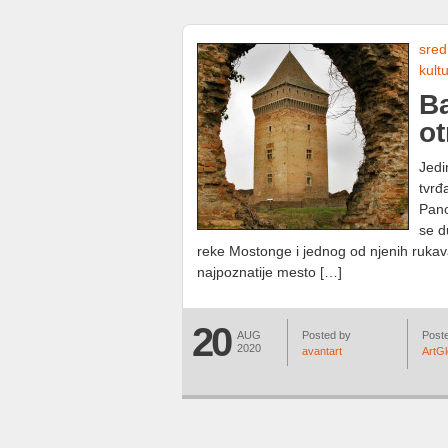
sred
kult
Ba
ot
Jedi
tvrđ
Pano
se d
reke Mostonge i jednog od njenih rukav
najpoznatije mesto […]
20
AUG
Posted by
Poste
2020
avantart
ArtG