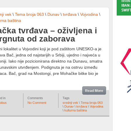
nji vek
\
Tema broja 063
\
Dunav
\
tvrđava
\
Vojvodina
\
urna baština
čka tvrđava – oživljena i
rgnuta od zaborava
ni lokalitet u Vojvodini koji je pod zaštitom UNESKO-a je
ava Bač, jedna od najstarijih u Srbiji, ujedno i najveća u
niji. Iako nije pozicionirana direktno na Dunavu, smatra
unavskim utvrđenjem. Podignuta je na ostrvu između
aca. Bač, grad na Mostongi, pre Mohačke bitke bio je
Read More
d in
Comments
Tags
lobus
No Comment
srednji vek
\
Tema broja 063
\
Dunav
\
tvrđava
\
Vojvodina
\
kulturna baština