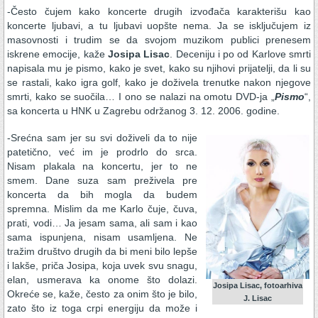
-Često čujem kako koncerte drugih izvođača karakterišu kao
koncerte ljubavi, a tu ljubavi uopšte nema. Ja se isključujem iz
masovnosti i trudim se da svojom muzikom publici prenesem
iskrene emocije, kaže
Josipa Lisac
. Deceniju i po od Karlove smrti
napisala mu je pismo, kako je svet, kako su njihovi prijatelji, da li su
se rastali, kako igra golf, kako je doživela trenutke nakon njegove
smrti, kako se suočila… I ono se nalazi na omotu DVD-ja „
Pismo
“,
sa koncerta u HNK u Zagrebu održanog 3. 12. 2006. godine.
-Srećna sam jer su svi doživeli da to nije
patetično, već im je prodrlo do srca.
Nisam plakala na koncertu, jer to ne
smem. Dane suza sam preživela pre
koncerta da bih mogla da budem
spremna. Mislim da me Karlo čuje, čuva,
prati, vodi… Ja jesam sama, ali sam i kao
sama ispunjena, nisam usamljena. Ne
tražim društvo drugih da bi meni bilo lepše
i lakše, priča Josipa, koja uvek svu snagu,
elan, usmerava ka onome što dolazi.
Josipa Lisac, fotoarhiva
Okreće se, kaže, često za onim što je bilo,
J. Lisac
zato što iz toga crpi energiju da može i