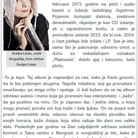
februara 1973. godine na ploči i audio
kaseti u izdanju tadašnjeg
Jugotona
.
Pojavom kompakt diskova, sredinom
devedesetih, objavljen je kao CD izdanje,
ali u ograničenom tiražu, a zatim je
ponovljeno izdanje 2013, da bi ove, 2014.
u čast jubileja bila izdata i LP. Sve je isto,
samo što je pakovanje, odnosno omot, u
duhu sa nekadašnjom oznakom
Josipa Lisac, uvek
drugačija, foto arhiva
„
Platinasta“,
dobilo sjaj i luksuznu, belu
Josipe Lisac
ploču.
-To je lepo. Taj album je napravljen za nas, kako je Karlo govorio,
da bi bio poklonjen drugima. Najviše mladima, koji ga pronalaze i
osvežavaju, pa stoga očito i opstaje. U šali kažem da se taj album
odrekao autora i mene koja ga pronosim kao interpretator, i „kaže“,
da ga pustimo na miru. On je zapravo dar, i jedna istina, u kojoj
mogu pronaći poruke oni koji traže i žele ljubav. On se poput svih
pravih umetničkih dela, odavno otisnuo na vlastitu plovidbu bez
svojih tvoraca, kaže Josipa, koju silno raduje što slavi ovo veliko
delo. Poslednjih par godina na Dan zaljubljenih održava solistički
koncert u Sava centru u Beograd, a ovogodišnji je bio, kako je