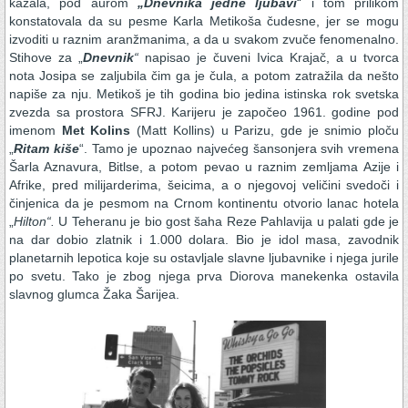
kazala, pod aurom
„Dnevnika jedne ljubavi
“ i tom prilikom
konstatovala da su pesme Karla Metikoša čudesne, jer se mogu
izvoditi u raznim aranžmanima, a da u svakom zvuče fenomenalno.
Stihove za „
Dnevnik
“
napisao je čuveni Ivica Krajač, a u tvorca
nota Josipa se zaljubila čim ga je čula, a potom zatražila da nešto
napiše za nju. Metikoš je tih godina bio jedina istinska rok svetska
zvezda sa prostora SFRJ. Karijeru je započeo 1961. godine pod
imenom
Met Kolins
(Matt Kollins) u Parizu, gde je snimio ploču
„
Ritam kiše
“. Tamo je upoznao najvećeg šansonjera svih vremena
Šarla Aznavura, Bitlse, a potom pevao u raznim zemljama Azije i
Afrike, pred milijarderima, šeicima, a o njegovoj veličini svedoči i
činjenica da je pesmom na Crnom kontinentu otvorio lanac hotela
„
Hilton“.
U Teheranu je bio gost šaha Reze Pahlavija u palati gde je
na dar dobio zlatnik i 1.000 dolara. Bio je idol masa, zavodnik
planetarnih lepotica koje su ostavljale slavne ljubavnike i njega jurile
po svetu. Tako je zbog njega prva Diorova manekenka ostavila
slavnog glumca Žaka Šarijea.