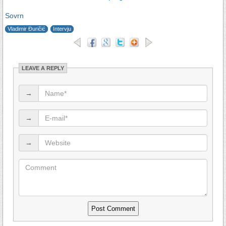
Sovrn
Vladimir Đuričić
Intervju
LEAVE A REPLY
→
→
→