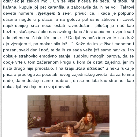
oduvijek je zaklon moj“. On se više ničega ne seća, ni stola, ni
kafana, kupuje joj pet karanfila, a zaboravlja da ih ne voli. Taktovi
devete numere „
Vjerujem ti sve
“, privući će, i kada je potpuno
utišana negde u prolazu, a na gotovo potresne stihove ni čovek
najokrutnijeg srca neće ostati ravnodušan. „Slučaj je naš kao
bezbroj slučajeva / oko nas svakog dana / ti si uspio me uvjeriti sad
/ da još me voliš isto k’o i prije ti / Da ljubav naša ima za te istu draž
/ ja vjerujem ti, pa makar bila laž…“. Kaže da im je život monoton i
prazan, svaki dan i noć, te da ih za sada veže još samo navika. I to
opisuje strahovito emotivno stanje, sudbinu mnogih parova, da se
oboje vrte u tom začaranom krugu u kom će ostati zajedno, jer im
ništa drugo nije preostalo. I na kraju „
Kao stranac
“ u neku ruku je
priča o predlogu za početak novog zajedničkog života, da za to ima
nade, da nedostaje samo hrabrost, da se ne luta kao stranac i kao
dokaz ljubavi daje mu svoj dnevnik.