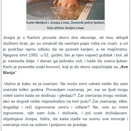
Karlo Metikoš i Josipa Lisac, Dnevnik jedne ljubavi,
foto arhiva Josipe Lisac
Josipa je s Karlom provela skoro dve decenije, ali nisu sklopili
službeni brak, jer su smatrali da venčani papir ništa ne znači, a on
je podržao njenu odluku da se posveti karijeri, a ne majčinstvu.
Njegova smrt 1991. u 51. godini, bio je njen najveći gubitak i bol, ali
je nastavila dalje. I danas ga jednako voli, i kaže da oseća ljubav.
Karlu je posvetila svaki koncert, koji je do skoro započinjala sa „
Ave
Marija
“.
-Važno je kako se ja osećam. Ne može smrt odneti nešto što sam
osećala toliko godina. Ponavljam osećanja, jer, zar se ljudi mogu
voleti samo kada se dodiruju i gledaju?! Zar osećanja mogu nestati,
ako se dogodi nešto nepredvidivo na tom putu? Zar osećanja, slike,
događaji i reči izgovorene umiru i odlaze? Ne, one su meni
izgovorene, njih sam čula i doživela, i još uvek doživljavam,
objašnjava Josipa. Ističe, da kada izađe na scenu sve emocije i
osećanja nosi sa sobom i potpuno se predaje.