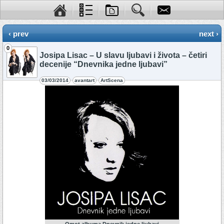
‹ prev
next ›
0
Josipa Lisac – U slavu ljubavi i života – četiri
decenije “Dnevnika jedne ljubavi”
03/03/2014
avantart
ArtScena
Omot albuma Dnevnik jedne ljubavi