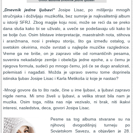
„
Dnevnik jedne ljubavi“
Josipe Lisac, po mišljenju mnogih
stručnjaka i doživljaju muzikofila, bez sumnje je najkvalitetniji album
u istoriji SFRJ. Zbog magije koju nosi, može se reći da se preko
dana sluša kako bi se uživalo, a uveče se podešavaju uši kako bi
se bolje čuo. Osim blistave interpretacije, maestralnih nota, stihova
i aranžmana, nosi i prelepu storiju, što ga između ostalog, u
svetskim okvirima, može svrstati u najlepše muzičke razglednice.
Vreme ga ne briše, on je zapravo više od romantičnih pesama,
suvenira nekadašnje zemlje i obeležja jedne epohe, a u čemu je
njegova formula, sudeći po mnogo čemu, još će se dugo analizirati,
polemisati i nagađati. Možda je upravo svemu tome doprinela
istinska ljubav Josipe Lisac i Karla Metikoša iz koje je nastao?
-Mnogi govore da to što rade, čine u ime ljubavi, a ljubavi zapravo
nigde nema. Mi smo živeli u ljubavi, a velika strast bila nam je
muzika. Osim toga, ništa nas nije vezivalo, ni brak, niti ikakvi
interesi, nasledstva, deca, govori Josipa Lisac.
Pesme sa tog albuma stvarane su na
njihovoj dvogodišnjoj turneju po
Sovjetskom Savezu, a objavljen je 28.