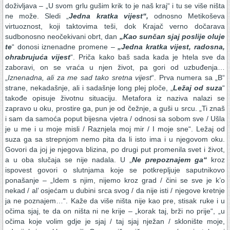
doživljava – „U svom grlu gušim krik to je naš kraj“ i tu se više ništa
ne može. Sledi „
Jedna kratka vijest“,
odnosno Metikoševa
virtuoznost, koji taktovima teši, dok Krajač verno dočarava
sudbonosno neočekivani obrt, dan
„Kao sunčan sjaj poslije oluje
te
“ donosi iznenadne promene –
„Jedna kratka vijest, radosna,
ohrabrujuća vijest
“. Priča kako baš sada kada je htela sve da
zaboravi, on se vraća u njen život, pa gori od uzbuđenja…
„
Iznenadna, ali za me sad tako sretna vijest
“. Prva numera sa „B“
strane, nekadašnje, ali i sadašnje long plej ploče, „
Ležaj od suza
“
takođe opisuje životnu situaciju. Metafora iz naziva nalazi se
zapravo u oku, prostire ga, pun je od čežnje, a guši u srcu. „Ti znaš
i sam da samoća poput bijesna vjetra / odnosi sa sobom sve / Ušla
je u me i u moje misli / Raznjela moj mir / I moje sne“. Ležaj od
suza ga sa strepnjom nemo pita da li isto ima i u njegovom oku.
Govori da joj je njegova blizina, po drugi put promenila svet i život,
a u oba slučaja se nije nadala. U „
Ne prepoznajem ga“
kroz
ispovest govori o slutnjama koje se potkrepljuje saputnikovo
ponašanje – „Idem s njim, nijemo kroz grad / čini se sve je k’o
nekad / al’ osjećam u dubini srca svog / da nije isti / njegove kretnje
ja ne poznajem…“. Kaže da više ništa nije kao pre, stisak ruke i u
očima sjaj, te da on ništa ni ne krije – „korak taj, brži no prije“, „u
očima koje volim gdje je sjaj / taj sjaj nježan / sklonište moje,