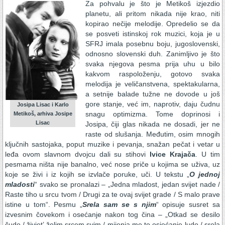
Za pohvalu je što je Metikoš izjezdio
planetu, ali pritom nikada nije krao, niti
kopirao nečije melodije. Opredelio se da
se posveti istinskoj rok muzici, koja je u
SFRJ imala posebnu boju, jugoslovenski,
odnosno slovenski duh. Zanimljivo je što
svaka njegova pesma prija uhu u bilo
kakvom raspoloženju, gotovo svaka
melodija je veličanstvena, spektakularna,
a setnije balade tužne ne dovode u još
gore stanje, već im, naprotiv, daju čudnu
Josipa Lisac i Karlo
snagu optimizma. Tome doprinosi i
Metikoš, arhiva Josipe
Lisac
Josipa, čiji glas nikada ne dosadi, jer ne
raste od slušanja. Međutim, osim mnogih
ključnih sastojaka, poput muzike i pevanja, snažan pečat i vetar u
leđa ovom slavnom dvojcu dali su stihovi
Ivice Krajača
. U tim
pesmama ništa nije banalno, već nose priče u kojima se uživa, uz
koje se živi i iz kojih se izvlače poruke, uči. U tekstu „
O jednoj
mladosti
“ svako se pronalazi – „Jedna mladost, jedan svijet nade /
Raste tiho u srcu tvom / Drugi za te ovaj svijet grade / S malo prave
istine u tom“. Pesmu „
Srela sam se s njim
“ opisuje susret sa
izvesnim čovekom i osećanje nakon tog čina – „Otkad se desilo
čudo / živjet’ želim srcem svim / mijenja me to osjećanje ludo / srela