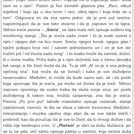
sam se s njim“. Potom je hor ženskih glasova pita: „Reci, otkud
svjetlost / koja sja u oku tvom / reci, otkrij tajnu / koja krije se u
tom“. Odgovara im da zna samo jedno, da je prvi put srećna,
napominjujući da je sve tako stvarno i da je zapravo on ta tajna.
Stihovi treće pesme – „
Sreća
“, sa tako malo reči opisuje suštinu tog
emotivnog stanja: „Što je sreća sada znam / to je svaki susret s
njim / njegov dah na licu mom. Sreća, njegov korak, njegov glas /
nježni poljupci kroz noć / sasvim jednostavno on / on je sve sto
tražim još / od života sada svog“. I to svako može da zamisli, doživi,
ili o tome mašta. Priča kako je s njim doživela sve o čemu devojka
tek sanja, a što život može da da. Tu je stih „Al’ on je iz sna jednog
vječnog sna“, koji može da se tumači i kako je sve doživljeno
neverovatno. Međutim, to može da bude samo san, ali i da posle
toga spoznaje šta je sreća, pa može od života da je traži. Stihovi
zapravo opominju da svako treba da sluša svoje srce, jer posle
doživljenog ili nakon sna, možda sanjarenja, zna šta je sreća.
Pesma „Po prvi put“ takođe maestalno opisuje rastanak, stanje
zatečenosti, nemoći, te šta se zbiva u takvim trenucima. Međutim,
interpretacija i muzika ujedno daju elan da se sve lakše izdrži i
prebrodi, kao da poručuju da je sve to život, da to mnogi dožive i da
ništa nije beskrajno crno. U
„Plačem
“ je obrt za dušu slušaoca, jer
se tu ne pita, već samo opisuje patnju u samoći, koju većina duša