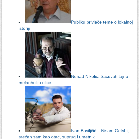
Publiku privlače teme o lokalnoj
istoriji
Nenad Nikolić: Sačuvati tajnu i
melanholiju ulice
Ivan Bosiljčić – Nisam Getsbi,
srećan sam kao otac, suprug i umetnik