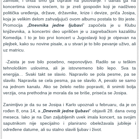
zamislili, i onda smo ga otpratili na putovanje. I danas ga na
koncertima iznova srećem, to je zreli gospodin koji je nadživeo
politička uređenja, države, državnike, krize i devize, priča Josipa,
koja je velikim delom zahvaljujući ovom albumu postala to što jeste.
Promocija „
Dnevnika jedne ljubavi
” započela je u Klubu
književnika, a koncertni deo upriličen je u zagrebačkom kazalištu
Komedija. I to je bio prvi koncert u Jugoslaviji koji je otpevan na
plejbek, kako su novine pisale, a u stvari je to bilo pevanje uživo, ali
uz matricu.
-Zaista je sve bilo posebno, neponovljivo. Radilo se u teškim
tehnološkim uslovima, ali je istovremeno bilo lepo. Sva ta
energija… Svaki takt se slavio. Napravilo se pola pesme, pa se
slavilo. Napravila se cela pesma, pa se slavilo. A, pevalo se samo
na jednom kanalu. Ako se želelo nešto popraviti, ili snimiti bolja
verzija, ona prethodna je morala da se briše, priseća se Josipa.
Zanimljivo je da su se Josipa i Karlo upoznali u februaru, da je on
rođen 8, ona 14, a „
Dnevnik jedne ljubavi
“ objavili 28. dana ovog
meseca. Iako je na Dan zaljubljenih uvek imala koncert, sa svojim
saputnikom nije specijalno i planirano obeležavala jubileje i
određene datume, ali su stalno slavili ljubav i život.