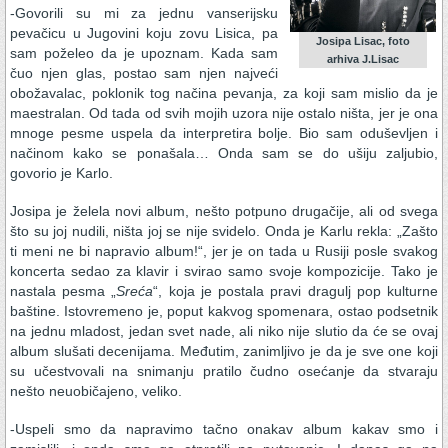
-Govorili su mi za jednu vanserijsku
pevačicu u Jugovini koju zovu Lisica, pa
Josipa Lisac, foto
sam poželeo da je upoznam. Kada sam
arhiva J.Lisac
čuo njen glas, postao sam njen najveći
obožavalac, poklonik tog načina pevanja, za koji sam mislio da je
maestralan. Od tada od svih mojih uzora nije ostalo ništa, jer je ona
mnoge pesme uspela da interpretira bolje. Bio sam oduševljen i
načinom kako se ponašala… Onda sam se do ušiju zaljubio,
govorio je Karlo.
Josipa je želela novi album, nešto potpuno drugačije, ali od svega
što su joj nudili, ništa joj se nije svidelo. Onda je Karlu rekla: „Zašto
ti meni ne bi napravio album!“, jer je on tada u Rusiji posle svakog
koncerta sedao za klavir i svirao samo svoje kompozicije. Tako je
nastala pesma „
Sreća
“, koja je postala pravi dragulj pop kulturne
baštine. Istovremeno je, poput kakvog spomenara, ostao podsetnik
na jednu mladost, jedan svet nade, ali niko nije slutio da će se ovaj
album slušati decenijama. Međutim, zanimljivo je da je sve one koji
su učestvovali na snimanju pratilo čudno osećanje da stvaraju
nešto neuobičajeno, veliko.
-Uspeli smo da napravimo tačno onakav album kakav smo i