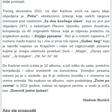
dalje postojati.
Trećeg decembra 2011. na dan Karlove smrti na njenu ideju
objavljena je „
Priča“,
ekskluzivno izdanje koje sadrži njegove
memoare pod naslovom „
Za dva kovčega slave
“, koji su prvi put
objavljeni 1971. u tadašnjem
Plavom Vjesniku
, potom dvostruku
kompilaciju sa 40 originalnih hitova, koje je otpevao pretežno na
engleskom jeziku, i „
Knjigu pjesama
“. Reč je o notnim zapisima 27
numera među kojima su i one iz prve rok opere
„Gubec beg“
koju
je takođe napisao sa Krajačem i neke od najpoznatijih pesama
kojima je Josipa udahnula poseban život – „
Magla“, „Danas sam
luda“, „Ja bolujem“, „Hir, hir, hir
“ itd.
Do Karlove smrti izdala je 10 albuma, a još toliko do sada, pretežno
kompilacija i uživo izvedenih na koncertima. Dovoljno pesama
ostavio joj je u nasleđe, pa ih je redovno izvodila i s vremena na
vreme snimala. Na svakom se albumu, osim poslednjeg „
Živim po
svome
“ iz 2011 godine, nalaze se njegove pesme, a svaki je priča
kao „
Dnevnik jedne ljubavi
“.
Vladimir Đuričić
Ako ste propustili