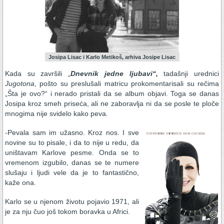
Josipa Lisac i Karlo Metikoš, arhiva Josipe Lisac
Kada su završili „
Dnevnik jedne ljubavi“,
tadašnji urednici
Jugotona
, pošto su preslušali matricu prokomentarisali su rečima
„Šta je ovo?“ i nerado pristali da se album objavi. Toga se danas
Josipa kroz smeh priseća, ali ne zaboravlja ni da se posle te ploče
mnogima nije svidelo kako peva.
-Pevala sam im užasno. Kroz nos. I sve
novine su to pisale, i da to nije u redu, da
uništavam Karlove pesme. Onda se to
vremenom izgubilo, danas se te numere
slušaju i ljudi vele da je to fantastično,
kaže ona.
Karlo se u njenom životu pojavio 1971, ali
je za nju čuo još tokom boravka u Africi.