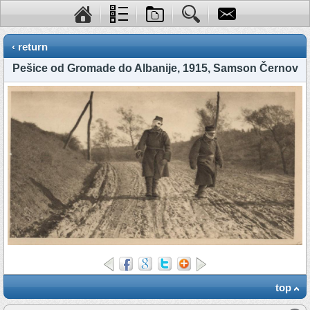
‹ return
Pešice od Gromade do Albanije, 1915, Samson Černov
top