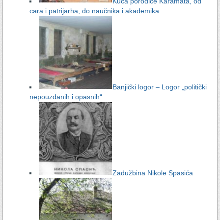
Kuća porodice Karamata, od
cara i patrijarha, do naučnika i akademika
Banjički logor – Logor „politički
nepouzdanih i opasnih“
Zadužbina Nikole Spasića