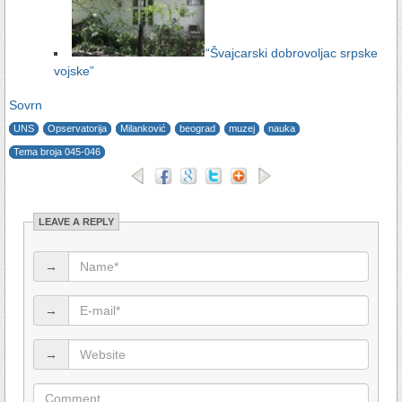
“Švajcarski dobrovoljac srpske
vojske”
Sovrn
UNS
Opservatorija
Milanković
beograd
muzej
nauka
Tema broja 045-046
LEAVE A REPLY
→
→
→