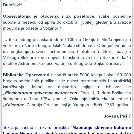
Đurašević.
Opservatorija je otvorena i za posetioce
, svake poslednje
subote u mesecu od aprila do oktobra, ljubitelji gledanja u zvezde
mogu da je posete u Volginoj 7.
„U toku jednog obilaska dođe od 100 do 150 ljudi. Među njima je i
veliki broj učenika beogradskih škola i studenata. Omogućeno im je
da pogledaju najveću astronomsku biblioteku u Srbiji, paviljon
Velikog reflektora kao i najveći teleskop te vrste na Balkanu“, kaže
direktor Astronomske opservatorije u Beogradu Gojko Đurašević.
Biblioteka Opservatorije
sadrži preko 5000 knjiga i oko 100 000
brojeva periodičnih publikacija iz oblasti astronomskih i astrofizičkij
istraživanja. Jedna od najstarijih knjiga u biblioteci je
„Elementorum universae matheseos“
Tom III, Ruđera Boškovića
štampana u Rimu 1754. godine. Osim nje, biblioteka poseduje i
„Kalendar“
Zaharija Orfelina, koji je štampan u Beču 1783. godine.
Jovana Pešić
Tekst je nastao u okviru projekta “
Mapiranje skrivene kulturne
baštine Beograda – Vodič kroz skrivenu baštinu beogradskih