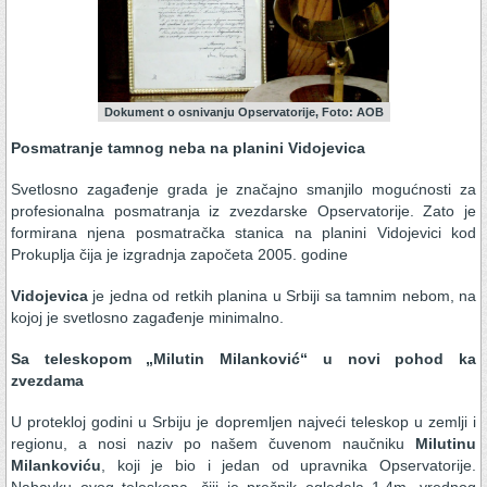
Dokument o osnivanju Opservatorije, Foto: AOB
Posmatranje tamnog neba na planini Vidojevica
Svetlosno zagađenje grada je značajno smanjilo mogućnosti za
profesionalna posmatranja iz zvezdarske Opservatorije. Zato je
formirana njena posmatračka stanica na planini Vidojevici kod
Prokuplja čija je izgradnja započeta 2005. godine
Vidojevica
je jedna od retkih planina u Srbiji sa tamnim nebom, na
kojoj je svetlosno zagađenje minimalno.
Sa teleskopom „Milutin Milanković“ u novi pohod ka
zvezdama
U protekloj godini u Srbiju je dopremljen najveći teleskop u zemlji i
regionu, a nosi naziv po našem čuvenom naučniku
Milutinu
Milankoviću
, koji je bio i jedan od upravnika Opservatorije.
Nabavku ovog teleskopa, čiji je prečnik ogledala 1.4m, vrednog