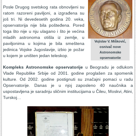
Posle Drugog svetskog rata obnovljeni su
ratom razoreni paviljoni, a izgrađena su
još tri. Ni devedesetih godina 20. veka,
opservatorija nije bila pošteđena. Pored
toga što nije u nju ulagano i što je većina
mladih astronoma otišla iz zemlje, u
Vojislav V. Mišković,
paviljonima u kojima je bila smeštena
osnivač nove
jedinica Vojske Jugoslavije, izbio je požar
Astronomske
u kojem je uništen jedan teleskop.
opservatoriie
Kompleks Astronomske opservatorije
u Beogradu je odlukom
Vlade Republike Srbije od 2001. godine proglašen za spomenik
kulture. Od 2002. godine postignuti su značajni pomaci u radu
Opservatorije. Danas je u njoj zaposleno 40 naučnika a
uspostavljena je saradnju sličnim institucijama u Čileu, Moskvi, Atini,
Turskoj…