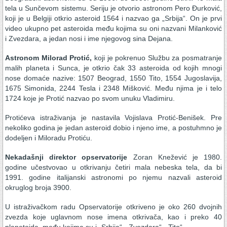
tela u Sunčevom sistemu. Seriju je otvorio astronom Pero Đurković,
koji je u Belgiji otkrio asteroid 1564 i nazvao ga „Srbija“. On je prvi
video ukupno pet asteroida među kojima su oni nazvani Milanković
i Zvezdara, a jedan nosi i ime njegovog sina Dejana.
Astronom Milorad Protić,
koji je pokrenuo Službu za posmatranje
malih planeta i Sunca, je otkrio čak 33 asteroida od kojih mnogi
nose domaće nazive: 1507 Beograd, 1550 Tito, 1554 Jugoslavija,
1675 Simonida, 2244 Tesla i 2348 Mišković. Među njima je i telo
1724 koje je Protić nazvao po svom unuku Vladimiru.
Protićeva istraživanja je nastavila Vojislava Protić-Benišek. Pre
nekoliko godina je jedan asteroid dobio i njeno ime, a postuhmno je
dodeljen i Miloradu Protiću.
Nekadašnji direktor opservatorije
Zoran Knežević je 1980.
godine učestvovao u otkrivanju četiri mala nebeska tela, da bi
1991. godine italijanski astronomi po njemu nazvali asteroid
okruglog broja 3900.
U istraživačkom radu Opservatorije otkriveno je oko 260 dvojnih
zvezda koje uglavnom nose imena otkrivača, kao i preko 40
planetoida, među kojima su i „Srbija“, „Zvezdara“, „Tito“…