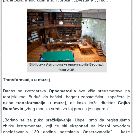
Biblioteka Astronomske opservatorije Beograd,
foto: AOB
Transformacija u muzej
Danas se zvezdarska
Opservatorija
sve više preusmerava na
teorijski rad. Budući da baštini bogatu zaostavštinu, započeta je
njena
transformacija u muzej
, ali kako kaže direktor
Gojko
Đurašević
„zbog manjka sredstva taj proces je usporen“.
„Borimo se za puko preživljavanje. Uspeli smo da registrujemo
zbirku instrumenata, koji će biti eksponati na izložbi povodom
obeležavanja 130 godina postojanja Opseravatorije“, kaže