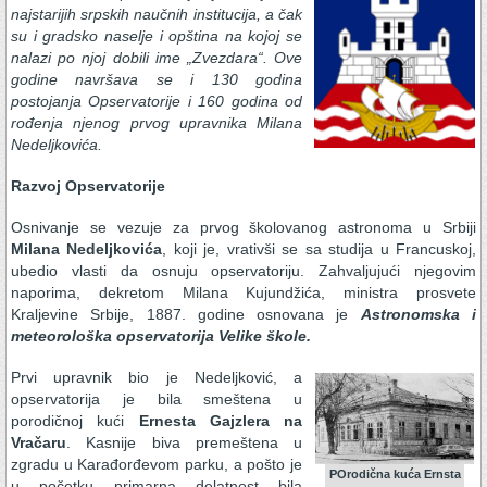
najstarijih srpskih naučnih institucija, a čak
su i gradsko naselje i opština na kojoj se
nalazi po njoj dobili ime „Zvezdara“. Ove
godine navršava se i 130 godina
postojanja Opservatorije i 160 godina od
rođenja njenog prvog upravnika Milana
Nedeljkovića.
Razvoj Opservatorije
Osnivanje se vezuje za prvog školovanog astronoma u Srbiji
Milana Nedeljkovića
, koji je, vrativši se sa studija u Francuskoj,
ubedio vlasti da osnuju opservatoriju. Zahvaljujući njegovim
naporima, dekretom Milana Kujundžića, ministra prosvete
Kraljevine Srbije, 1887. godine osnovana je
Astronomska i
meteorološka opservatorija Velike škole.
Prvi upravnik bio je Nedeljković, a
opservatorija je bila smeštena u
porodičnoj kući
Ernesta Gajzlera na
Vračaru
. Kasnije biva premeštena u
zgradu u Karađorđevom parku, a pošto je
POrodična kuća Ernsta
u početku primarna delatnost bila