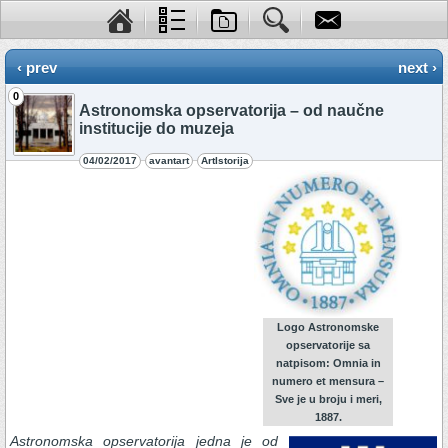
‹ prev
next ›
0
Astronomska opservatorija – od naučne
institucije do muzeja
04/02/2017
avantart
ArtIstorija
Logo Astronomske
opservatorije sa
natpisom: Omnia in
numero et mensura –
Sve je u broju i meri,
1887.
Astronomska opservatorija jedna je od