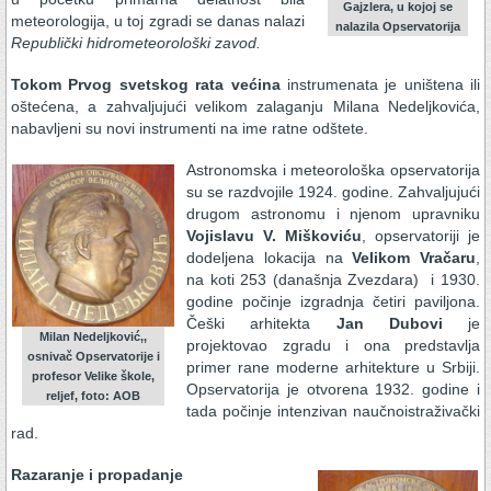
Gajzlera, u kojoj se
meteorologija, u toj zgradi se danas nalazi
nalazila Opservatorija
Republički hidrometeorološki zavod.
Tokom Prvog svetskog rata većina
instrumenata je uništena ili
oštećena, a zahvaljujući velikom zalaganju Milana Nedeljkovića,
nabavljeni su novi instrumenti na ime ratne odštete.
Astronomska i meteorološka opservatorija
su se razdvojile 1924. godine. Zahvaljujući
drugom astronomu i njenom upravniku
Vojislavu V. Miškoviću
, opservatoriji je
dodeljena lokacija na
Velikom Vračaru
,
na koti 253 (današnja Zvezdara) i 1930.
godine počinje izgradnja četiri paviljona.
Češki arhitekta
Jan Dubovi
je
Milan Nedeljković,,
projektovao zgradu i ona predstavlja
osnivač Opservatorije i
primer rane moderne arhitekture u Srbiji.
profesor Velike škole,
Opservatorija je otvorena 1932. godine i
reljef, foto: AOB
tada počinje intenzivan naučnoistraživački
rad.
Razaranje i propadanje