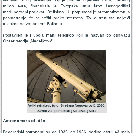
milion evra, finansirala je Evropska unija kroz šestogodišnji
međunarodni projekat „Bellisima“. U potpunosti je automatizovan, a
posmatranje će se vršiti preko interneta. To je trenutno najveći
teleskop na zapadnom Balkanu.
Postavljen je i upola manji teleskop koji je nazvan po osnivaču
Opservatorije „Nedeljković“.
Veliki refraktor, foto: Snežana Negovanović, 2010,
Zavod za spomenike grada Beograda
Astronomska otkrića
Beogradski astronomi su od 1936. do 1956. godine otkrili 43 mala