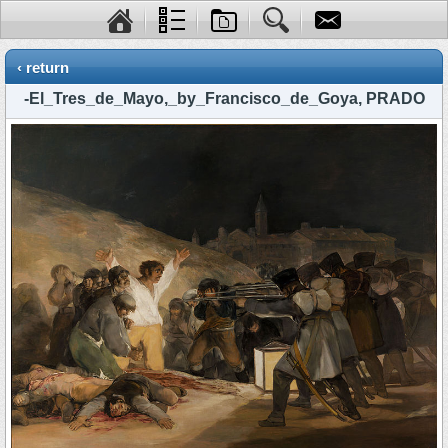
‹ return
-El_Tres_de_Mayo,_by_Francisco_de_Goya, PRADO