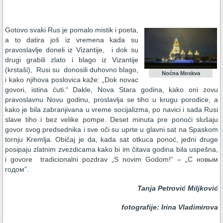
Gotovo svaki Rus je pomalo mistik i poeta,
a to datira još iz vremena kada su
pravoslavlje doneli iz Vizantije, i dok su
drugi grabili zlato i blago iz Vizantije
(krstaši), Rusi su donosili duhovno blago,
Noćna Moskva
i kako njihova poslovica kaže: „Dok novac
govori, istina ćuti.“ Dakle, Nova Stara godina, kako oni zovu
pravoslavnu Novu godinu, proslavlja se tiho u krugu porodice, a
kako je bila zabranjivana u vreme socijalizma, po navici i sada Rusi
slave tiho i bez velike pompe. Deset minuta pre ponoći slušaju
govor svog predsednika i sve oči su uprte u glavni sat na Spaskom
tornju Kremlja. Običaj je da, kada sat otkuca ponoć, jedni druge
posipaju zlatnim zvezdicama kako bi im čitava godina bila uspešna,
i govore tradicionalni pozdrav „S novim Godom!“ – „С новым
годом”.
Tanja Petrović Miljković
fotografije: Irina Vladimirova