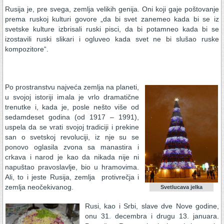
Rusija je, pre svega, zemlja velikih genija. Oni koji gaje poštovanje
prema ruskoj kulturi govore „da bi svet zanemeo kada bi se iz
svetske kulture izbrisali ruski pisci, da bi potamneo kada bi se
izostavili ruski slikari i ogluveo kada svet ne bi slušao ruske
kompozitore“.
Po prostranstvu najveća zemlja na planeti,
u svojoj istoriji imala je vrlo dramatične
trenutke i, kada je, posle nešto više od
sedamdeset godina (od 1917 – 1991),
uspela da se vrati svojoj tradiciji i prekine
san o svetskoj revoluciji, iz nje su se
ponovo oglasila zvona sa manastira i
crkava i narod je kao da nikada nije ni
napuštao pravoslavlje, bio u hramovima.
Ali, to i jeste Rusija, zemlja protivrečja i
zemlja neočekivanog.
Svetlucava jelka
Rusi, kao i Srbi, slave dve Nove godine,
onu 31. decembra i drugu 13. januara.