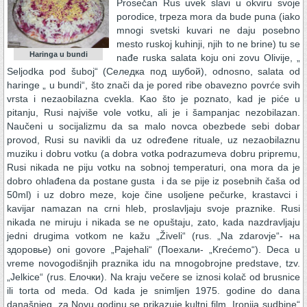
Prosečan Rus uvek slavi u okviru svoje
porodice, trpeza mora da bude puna (iako
mnogi svetski kuvari ne daju posebno
mesto ruskoj kuhinji, njih to ne brine) tu se
Haringa u bundi
nađe ruska salata koju oni zovu Olivije, „
Seljodka pod šuboj“ (Селедка под шубой), odnosno, salata od
haringe „ u bundi“, što znači da je pored ribe obavezno povrće svih
vrsta i nezaobilazna cvekla. Kao što je poznato, kad je piće u
pitanju, Rusi najviše vole votku, ali je i šampanjac nezobilazan.
Naučeni u socijalizmu da sa malo novca obezbede sebi dobar
provod, Rusi su navikli da uz određene rituale, uz nezaobilaznu
muziku i dobru votku (a dobra votka podrazumeva dobru pripremu,
Rusi nikada ne piju votku na sobnoj temperaturi, ona mora da je
dobro ohlađena da postane gusta i da se pije iz posebnih čaša od
50ml) i uz dobro meze, koje čine usoljene pečurke, krastavci i
kavijar namazan na crni hleb, proslavljaju svoje praznike. Rusi
nikada ne miruju i nikada se ne opuštaju, zato, kada nazdravljaju
jedni drugima votkom ne kažu „Živeli“ (rus. „Na zdarovje“- на
здоровье) oni govore „Pajehali“ (Поехали- „Krećemo“). Deca u
vreme novogodišnjih praznika idu na mnogobrojne predstave, tzv.
„Jelkice“ (rus. Елочки). Na kraju večere se iznosi kolač od brusnice
ili torta od meda. Od kada je snimljen 1975. godine do dana
današnjeg, za Novu godinu se prikazuje kultni film „Ironija sudbine“