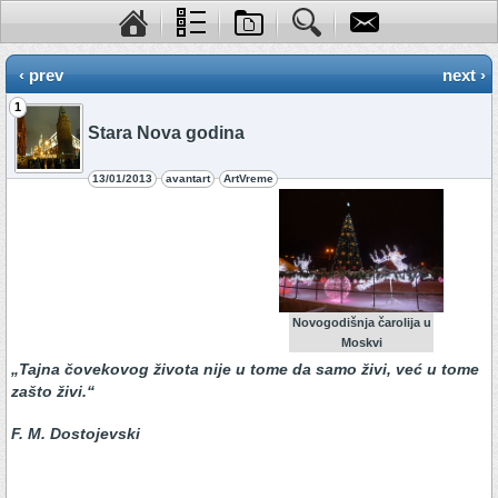
‹ prev
next ›
1
Stara Nova godina
13/01/2013
avantart
ArtVreme
Novogodišnja čarolija u
Moskvi
„Tajna čovekovog života nije u tome da samo živi, već u tome
zašto živi.“
F. M. Dostojevski