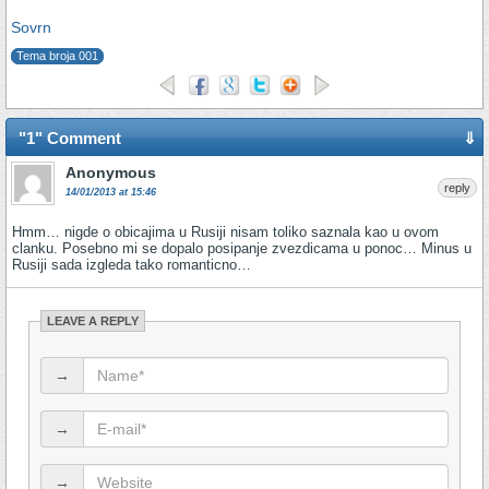
Sovrn
Tema broja 001
"1" Comment
⇓
Anonymous
reply
14/01/2013 at 15:46
Hmm… nigde o obicajima u Rusiji nisam toliko saznala kao u ovom
clanku. Posebno mi se dopalo posipanje zvezdicama u ponoc… Minus u
Rusiji sada izgleda tako romanticno…
LEAVE A REPLY
→
→
→