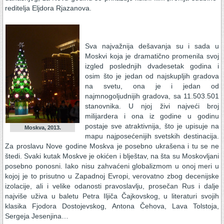
reditelja Eljdora Rjazanova.
Sva najvažnija dešavanja su i sada u
Moskvi koja je dramatično promenila svoj
izgled poslednjih dvadesetak godina i
osim što je jedan od najskupljih gradova
na svetu, ona je i jedan od
najmnogoljudnijih gradova, sa 11.503.501
stanovnika. U njoj živi najveći broj
milijardera i ona iz godine u godinu
postaje sve atraktivnija, što je upisuje na
Moskva, 2013.
mapu najposećenijih svetskih destinacija.
Za proslavu Nove godine Moskva je posebno ukrašena i tu se ne
štedi. Svaki kutak Moskve je okićen i blještav, na šta su Moskovljani
posebno ponosni. Iako nisu zahvaćeni globalizmom u onoj meri u
kojoj je to prisutno u Zapadnoj Evropi, verovatno zbog decenijske
izolacije, ali i velike odanosti pravoslavlju, prosečan Rus i dalje
najviše uživa u baletu Petra Iljiča Čajkovskog, u literaturi svojih
klasika Fjodora Dostojevskog, Antona Čehova, Lava Tolstoja,
Sergeja Jesenjina…