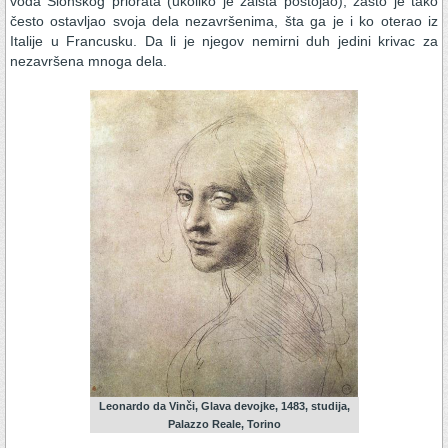
vođa Sionskog priorata (ukoliko je zaista postojao), zašto je tako
često ostavljao svoja dela nezavršenima, šta ga je i ko oterao iz
Italije u Francusku. Da li je njegov nemirni duh jedini krivac za
nezavršena mnoga dela.
Leonardo da Vinči, Glava devojke, 1483, studija,
Palazzo Reale, Torino