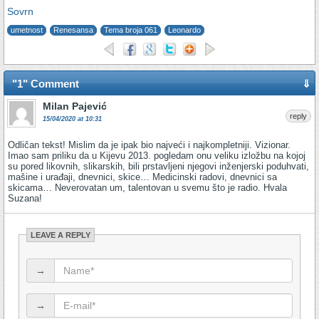
Sovrn
umetnost
Renesansa
Tema broja 061
Leonardo
"1" Comment
⇓
Milan Pajević
reply
15/04/2020 at 10:31
Odličan tekst! Mislim da je ipak bio najveći i najkompletniji. Vizionar.
Imao sam priliku da u Kijevu 2013. pogledam onu veliku izložbu na kojoj
su pored likovnih, slikarskih, bili prstavljeni njegovi inženjerski poduhvati,
mašine i urađaji, dnevnici, skice… Medicinski radovi, dnevnici sa
skicama… Neverovatan um, talentovan u svemu što je radio. Hvala
Suzana!
LEAVE A REPLY
→
→