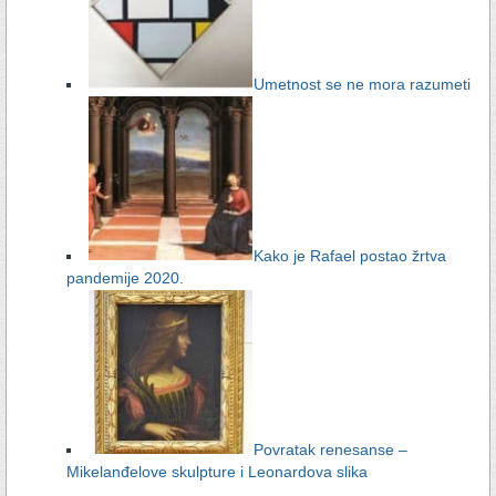
Umetnost se ne mora razumeti
Kako je Rafael postao žrtva
pandemije 2020.
Povratak renesanse –
Mikelanđelove skulpture i Leonardova slika