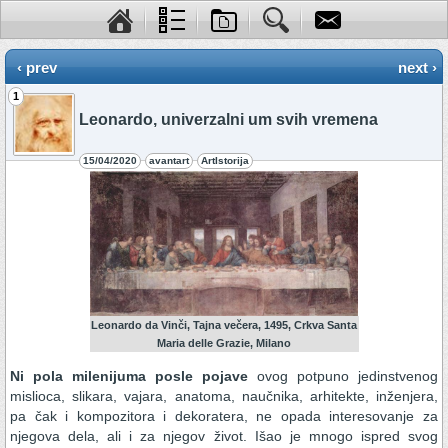
‹ prev
next ›
1
Leonardo, univerzalni um svih vremena
15/04/2020
avantart
ArtIstorija
Leonardo da Vinči, Tajna večera, 1495, Crkva Santa
Maria delle Grazie, Milano
Ni pola milenijuma posle pojave
ovog potpuno jedinstvenog
mislioca, slikara, vajara, anatoma, naučnika, arhitekte, inženjera,
pa čak i kompozitora i dekoratera, ne opada interesovanje za
njegova dela, ali i za njegov život. Išao je mnogo ispred svog