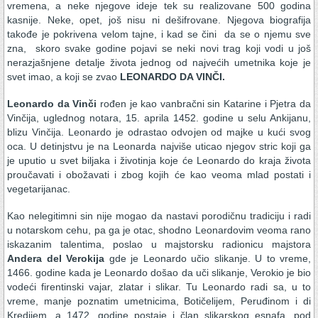
vremena, a neke njegove ideje tek su realizovane 500 godina
kasnije. Neke, opet, još nisu ni dešifrovane. Njegova biografija
takođe je pokrivena velom tajne, i kad se čini da se o njemu sve
zna, skoro svake godine pojavi se neki novi trag koji vodi u još
nerazjašnjene detalje života jednog od najvećih umetnika koje je
svet imao, a koji se zvao
LEONARDO DA VINČI.
Leonardo da Vinči
rođen je kao vanbračni sin Katarine i Pjetra da
Vinčija, uglednog notara, 15. aprila 1452. godine u selu Ankijanu,
blizu Vinčija. Leonardo je odrastao odvojen od majke u kući svog
oca. U detinjstvu je na Leonarda najviše uticao njegov stric koji ga
je uputio u svet biljaka i životinja koje će Leonardo do kraja života
proučavati i obožavati i zbog kojih će kao veoma mlad postati i
vegetarijanac.
Kao nelegitimni sin nije mogao da nastavi porodičnu tradiciju i radi
u notarskom cehu, pa ga je otac, shodno Leonardovim veoma rano
iskazanim talentima, poslao u majstorsku radionicu majstora
Andera del Verokija
gde je Leonardo učio slikanje. U to vreme,
1466. godine kada je Leonardo došao da uči slikanje, Verokio je bio
vodeći firentinski vajar, zlatar i slikar. Tu Leonardo radi sa, u to
vreme, manje poznatim umetnicima, Botičelijem, Peruđinom i di
Kredijem, a 1472. godine postaje i član slikarskog esnafa, pod