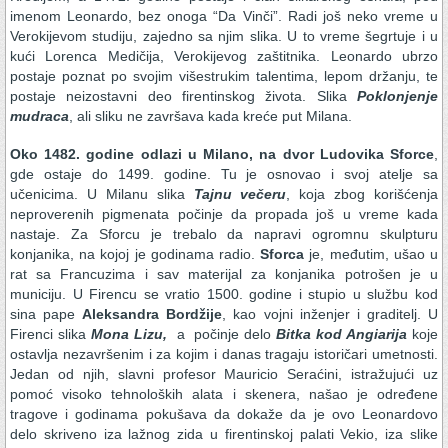
imenom Leonardo, bez onoga “Da Vinči”. Radi još neko vreme u
Verokijevom studiju, zajedno sa njim slika. U to vreme šegrtuje i u
kući Lorenca Medičija, Verokijevog zaštitnika. Leonardo ubrzo
postaje poznat po svojim višestrukim talentima, lepom držanju, te
postaje neizostavni deo firentinskog života. Slika
Poklonjenje
mudraca
, ali sliku ne završava kada kreće put Milana.
Oko 1482. godine odlazi u Milano, na dvor Ludovika Sforce
,
gde ostaje do 1499. godine. Tu je osnovao i svoj atelje sa
učenicima. U Milanu slika
Tajnu večeru
, koja zbog korišćenja
neproverenih pigmenata počinje da propada još u vreme kada
nastaje. Za Sforcu je trebalo da napravi ogromnu skulpturu
konjanika, na kojoj je godinama radio.
Sforca
je, međutim, ušao u
rat sa Francuzima i sav materijal za konjanika potrošen je u
municiju. U Firencu se vratio 1500. godine i stupio u službu kod
sina pape
Aleksandra Bordžije
, kao vojni inženjer i graditelj. U
Firenci slika
Mona Lizu,
a počinje delo
Bitka kod Angiarija
koje
ostavlja nezavršenim i za kojim i danas tragaju istoričari umetnosti.
Jedan od njih, slavni profesor Mauricio Seraćini, istražujući uz
pomoć visoko tehnoloških alata i skenera, našao je određene
tragove i godinama pokušava da dokaže da je ovo Leonardovo
delo skriveno iza lažnog zida u firentinskoj palati Vekio, iza slike