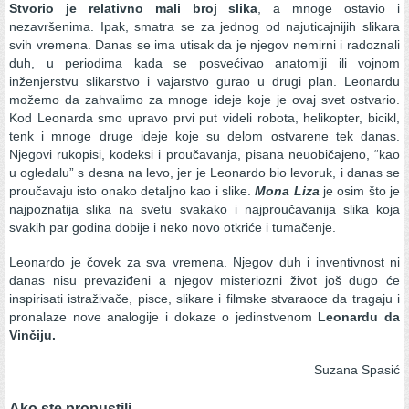
Stvorio je relativno mali broj slika
, a mnoge ostavio i
nezavršenima. Ipak, smatra se za jednog od najuticajnijih slikara
svih vremena. Danas se ima utisak da je njegov nemirni i radoznali
duh, u periodima kada se posvećivao anatomiji ili vojnom
inženjerstvu slikarstvo i vajarstvo gurao u drugi plan. Leonardu
možemo da zahvalimo za mnoge ideje koje je ovaj svet ostvario.
Kod Leonarda smo upravo prvi put videli robota, helikopter, bicikl,
tenk i mnoge druge ideje koje su delom ostvarene tek danas.
Njegovi rukopisi, kodeksi i proučavanja, pisana neuobičajeno, “kao
u ogledalu” s desna na levo, jer je Leonardo bio levoruk, i danas se
proučavaju isto onako detaljno kao i slike.
Mona Liza
je osim što je
najpoznatija slika na svetu svakako i najproučavanija slika koja
svakih par godina dobije i neko novo otkriće i tumačenje.
Leonardo je čovek za sva vremena. Njegov duh i inventivnost ni
danas nisu prevaziđeni a njegov misteriozni život još dugo će
inspirisati istraživače, pisce, slikare i filmske stvaraoce da tragaju i
pronalaze nove analogije i dokaze o jedinstvenom
Leonardu da
Vinčiju.
Suzana Spasić
Ako ste propustili