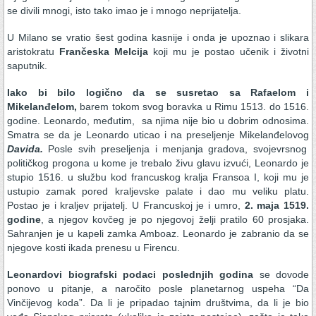
se divili mnogi, isto tako imao je i mnogo neprijatelja.
U Milano se vratio šest godina kasnije i onda je upoznao i slikara
aristokratu
Frančeska Melcija
koji mu je postao učenik i životni
saputnik.
Iako bi bilo logično da se susretao sa Rafaelom i
Mikelanđelom,
barem tokom svog boravka u Rimu 1513. do 1516.
godine. Leonardo, međutim, sa njima nije bio u dobrim odnosima.
Smatra se da je Leonardo uticao i na preseljenje Mikelanđelovog
Davida.
Posle svih preseljenja i menjanja gradova, svojevrsnog
političkog progona u kome je trebalo živu glavu izvući, Leonardo je
stupio 1516. u službu kod francuskog kralja Fransoa I, koji mu je
ustupio zamak pored kraljevske palate i dao mu veliku platu.
Postao je i kraljev prijatelj. U Francuskoj je i umro,
2. maja 1519.
godine
, a njegov kovčeg je po njegovoj želji pratilo 60 prosjaka.
Sahranjen je u kapeli zamka Amboaz. Leonardo je zabranio da se
njegove kosti ikada prenesu u Firencu.
Leonardovi biografski podaci poslednjih godina
se dovode
ponovo u pitanje, a naročito posle planetarnog uspeha “Da
Vinčijevog koda”. Da li je pripadao tajnim društvima, da li je bio