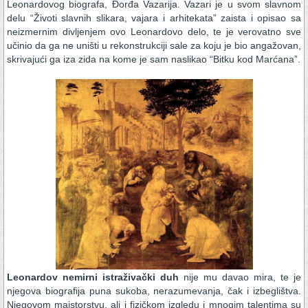
Leonardovog biografa, Đorđa Vazarija. Vazari je u svom slavnom
delu “Životi slavnih slikara, vajara i arhitekata” zaista i opisao sa
neizmernim divljenjem ovo Leonardovo delo, te je verovatno sve
učinio da ga ne uništi u rekonstrukciji sale za koju je bio angažovan,
skrivajući ga iza zida na kome je sam naslikao “Bitku kod Marćana”.
Leonardov nemirni istraživački duh
nije mu davao mira, te je
njegova biografija puna sukoba, nerazumevanja, čak i izbeglištva.
Njegovom majstorstvu, ali i fizičkom izgledu i mnogim talentima su