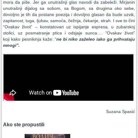
mora da piše. Jer ga unutrašnji glas navodi da zabeleži. Mirjanin
unutrašnji dijalog sa sobom, sa Bogom, sa drugima oko sebe,
dovoljno je tih da postane poezija i dovoljno glasan da bude uzvik,
zapitanost, tuga, ljubav, samoća, čežnja, čekanje, strah. I sve to čini
“Ovakav život” – konstatovan uz ispijanje espresa, u zubarskoj
stolici, uz posmatranje ptica i odsjaje sunca…. “Ovakav život”
koji kako pesnikinja kaže: “
ne bi niko zaželeo iako ga prihvataju
mnogi”.
Suzana Spasić
Ako ste propustili