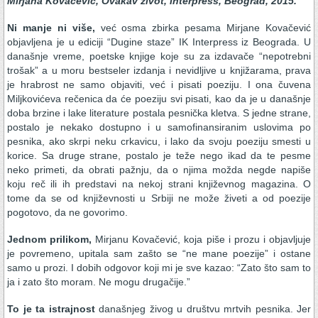
Mirjana Kovačević, Ovakav život, Interpress, Beograd, 2015.
Ni manje ni više,
već osma zbirka pesama Mirjane Kovačević
objavljena je u ediciji “Dugine staze” IK Interpress iz Beograda. U
današnje vreme, poetske knjige koje su za izdavače “nepotrebni
trošak” a u moru bestseler izdanja i nevidljive u knjižarama, prava
je hrabrost ne samo objaviti, već i pisati poeziju. I ona čuvena
Miljkovićeva rečenica da će poeziju svi pisati, kao da je u današnje
doba brzine i lake literature postala pesnička kletva. S jedne strane,
postalo je nekako dostupno i u samofinansiranim uslovima po
pesnika, ako skrpi neku crkavicu, i lako da svoju poeziju smesti u
korice. Sa druge strane, postalo je teže nego ikad da te pesme
neko primeti, da obrati pažnju, da o njima možda negde napiše
koju reč ili ih predstavi na nekoj strani književnog magazina. O
tome da se od književnosti u Srbiji ne može živeti a od poezije
pogotovo, da ne govorimo.
Jednom prilikom,
Mirjanu Kovačević, koja piše i prozu i objavljuje
je povremeno, upitala sam zašto se “ne mane poezije” i ostane
samo u prozi. I dobih odgovor koji mi je sve kazao: “Zato što sam to
ja i zato što moram. Ne mogu drugačije.”
To je ta istrajnost
današnjeg živog u društvu mrtvih pesnika. Jer