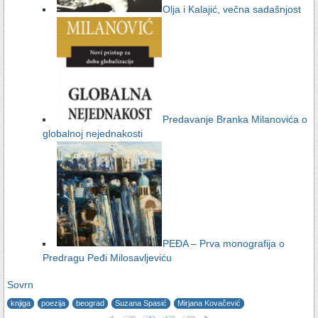
Olja i Kalajić, večna sadašnjost
Predavanje Branka Milanovića o
globalnoj nejednakosti
PEĐA – Prva monografija o
Predragu Peđi Milosavljeviću
Sovrn
knjiga
poezija
beograd
Suzana Spasić
Mirjana Kovačević