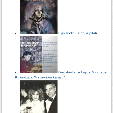
Oljin Vodič: Bitno je pitati
Predstavljanje knjige Miodraga
Kujundžića “Na javnom kanalu”