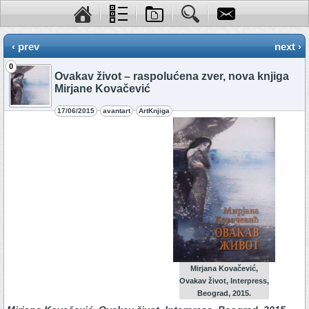
‹ prev
next ›
0
Ovakav život – raspolućena zver, nova knjiga
Mirjane Kovačević
17/06/2015
avantart
ArtKnjiga
Mirjana Kovačević,
Ovakav život, Interpress,
Beograd, 2015.