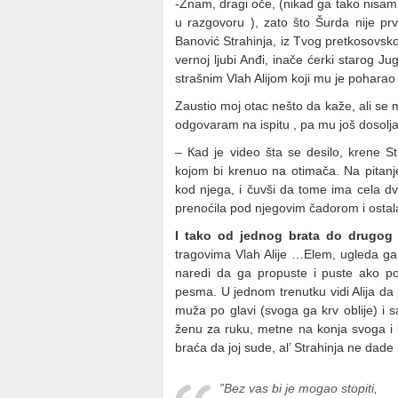
-Znam, dragi oče, (nikad ga tako nisam
u razgovoru ), zato što Šurda nije prvi
Banović Strahinja, iz Tvog pretkosovsko
vernoj ljubi Anđi, inače ćerki starog J
strašnim Vlah Alijom koji mu je pohara
Zaustio moj otac nešto da kaže, ali se m
odgovaram na ispitu , pa mu još dosolj
– Кad je video šta se desilo, krene S
kojom bi krenuo na otimača. Na pitanj
kod njega, i čuvši da tome ima cela d
prenoćila pod njegovim čadorom i ostal
I tako od jednog brata do drugog
tragovima Vlah Alije …Elem, ugleda ga An
naredi da ga propuste i puste ako p
pesma. U jednom trenutku vidi Alija da
muža po glavi (svoga ga krv oblije) i
ženu za ruku, metne na konja svoga i k
braća da joj sude, al’ Strahinja ne dade 
”Bez vas bi je mogao stopiti,