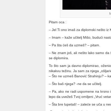
I
Pitam oca :
– Jel Ti ono imaš za diplomski nešto iz
– Imam – kaže učitelj Mišo, budući nast
– Pa šta ćeš da uzmeš? – pitam.
– Ne znam još, ali nešto lako samo da
se diplomira.
To što sam ja davno diplomirao, oženio s
nikakvu težinu. Ja sam za njega „ošljario
– Što ne uzmeš Banović Strahinju? – k
– Što baš njega? -ne da se učitelj.
– Pa, ako ne radi uspomene na krsno
lepo da uvežeš Tvoj omiljeni „Vruć veta
– Šta bre lupetaš! – zaleće se uča u ne