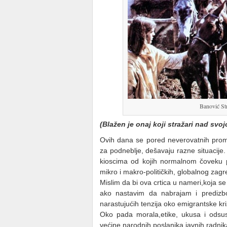
Banović Str
(Blažen je onaj koji stražari nad sv
Ovih dana se pored neverovatnih prome
za podneblje, dešavaju razne situacije
kioscima od kojih normalnom čoveku pu
mikro i makro-političkih, globalnog zag
Mislim da bi ova crtica u nameri,koja s
ako nastavim da nabrajam i predizbor
narastujućih tenzija oko emigrantske kr
Oko pada morala,etike, ukusa i odsu
većine narodnih poslanika,javnih radnik