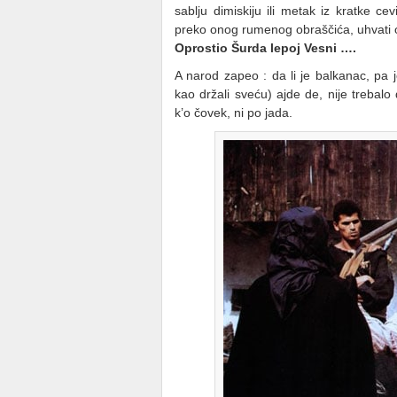
sablju dimiskiju ili metak iz kratke ce
preko onog rumenog obraščića, uhvati o
Oprostio Šurda lepoj Vesni ….
A narod zapeo : da li je balkanac, pa j
kao držali sveću) ajde de, nije trebalo 
k’o čovek, ni po jada.