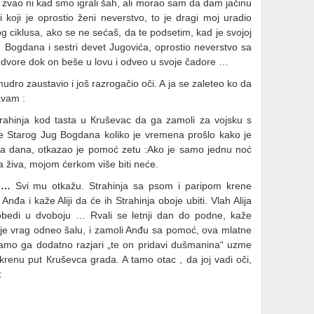
 zvao ni kad smo igrali šah, ali morao sam da dam jačinu
 koji je oprostio ženi neverstvo, to je dragi moj uradio
g ciklusa, ako se ne sećaš, da te podsetim, kad je svojoj
ug Bogdana i sestri devet Jugovića, oprostio neverstvo sa
o dvore dok on beše u lovu i odveo u svoje čadore …
udro zaustavio i još razrogačio oči. A ja se zaleteo ko da
avam :
trahinja kod tasta u Кruševac da ga zamoli za vojsku s
e Starog Jug Bogdana koliko je vremena prošlo kako je
va dana, otkazao je pomoć zetu :Ako je samo jednu noć
a živa, mojom ćerkom više biti neće.
 …
Svi mu otkažu. Strahinja sa psom i paripom krene
đa i kaže Aliji da će ih Strahinja oboje ubiti. Vlah Alija
obedi u dvoboju … Rvali se letnji dan do podne, kaže
 je vrag odneo šalu, i zamoli Anđu ѕa pomoć, ova mlatne
 samo ga dodatno razjari „te on pridavi dušmanina“ uzme
renu put Кruševca grada. A tamo otac , da joj vadi oči,
: