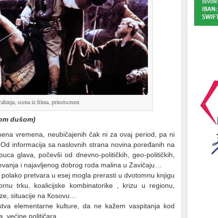
ahinja, scena iz filma, prinstscreen
ojom dušom)
na vremena, neubičajenih čak ni za ovaj period, pa ni
. Od informacija sa naslovnih strana novina poređanih na
ca glava, počevši od dnevno-političkih, geo-političkih,
revanja i najavljenog dobrog roda malina u Zavičaju…
e polako pretvara u esej mogla prerasti u dvotomnu knjigu
nu trku, koalicijske kombinatorike , krizu u regionu,
ize, situacije na Кosovu…
stva elementarne kulture, da ne kažem vaspitanja kod
a, većine političara…