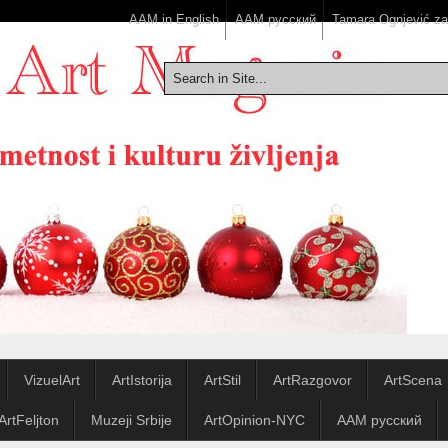
AAM in English
ААМ русский
Tamara Ognjević z
VizuelArt
ArtIstorija
ArtStil
ArtRazgovor
ArtScena
ArtFeljton
Muzeji Srbije
ArtOpinion-NYC
ААМ русский