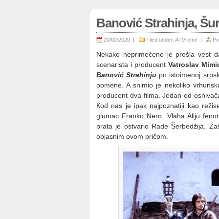
Banović Strahinja, Šurd
20/02/2020 |
Filed under:
ArtVreme
|
Po
Nekako neprimećeno je prošla vest da j
scenarista i producent
Vatroslav Mimi
Banović Strahinju
po istoimenoj srpsk
pomene. A snimio je nekoliko vrhunski
producent dva filma. Jedan od osnivač
Кod nas je ipak najpoznatiji kao režis
glumac Franko Nero, Vlaha Aliju fenomen
brata je ostvario Rade Šerbedžija. Za
objasnim ovom pričom.