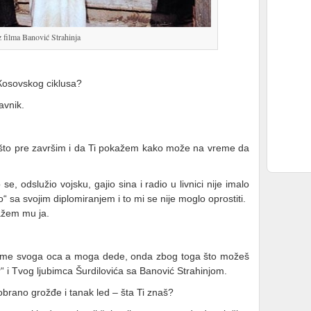
z filma Banović Strahinja
 Кosovskog ciklusa?
avnik.
 što pre završim i da Ti pokažem kako može na vreme da
e, odslužio vojsku, gajio sina i radio u livnici nije imalo
“ sa svojim diplomiranjem i to mi se nije moglo oprostiti.
ažem mu ja.
 ime svoga oca a moga dede, onda zbog toga što možeš
r“ i Tvog ljubimca Šurdilovića sa Banović Strahinjom.
obrano grožđe i tanak led – šta Ti znaš?