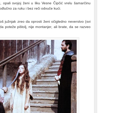
vi, opali svojoj ženi u liku Vesne Čipčić vrelu šamarčinu
dlučno za ruku i bez reči odvuče kući.
oš južnjak zreo da oprosti ženi očigledno neverstvo (svi
da poteže pištolj, nije montanjer, ali brate, da se razveo