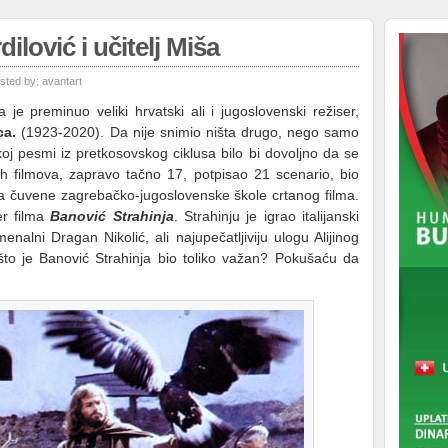
ilović i učitelj Miša
sted by:
avantart
e preminuo veliki hrvatski ali i jugoslovenski režiser,
ca.
(1923-2020). Da nije snimio ništa drugo, nego samo
oj pesmi iz pretkosovskog ciklusa bilo bi dovoljno da se
h filmova, zapravo tačno 17, potpisao 21 scenario, bio
a čuvene zagrebačko-jugoslovenske škole crtanog filma.
er filma
Banović Strahinja
. Strahinju je igrao italijanski
alni Dragan Nikolić, ali najupečatljiviju ulogu Alijinog
što je Banović Strahinja bio toliko važan? Pokušaću da