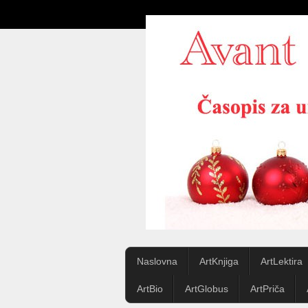
Naslovna
ArtKnjiga
ArtLektira
ArtBio
ArtGlobus
ArtPriča