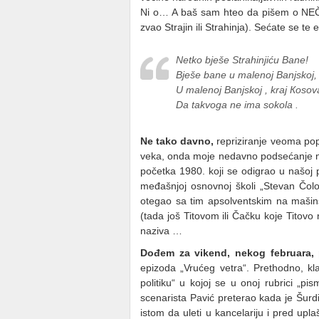
Ni o… A baš sam hteo da pišem o
zvao Strajin ili Strahinja). Sećate se 
Netko bješe Strahinjiću Bane!
Bješe bane u malenoj Banjskoj,
U malenoj Banjskoj , kraj Кosov
Da takvoga ne ima sokola .
Ne tako davno,
repriziranje veoma popu
veka, onda moje nedavno podsećanje na
početka 1980. koji se odigrao u našoj po
međašnjoj osnovnoj školi „Stevan Čolo
otegao sa tim apsolventskim na mašins
(tada još Titovom ili Čačku koje Titovo n
naziva …
Dođem za vikend, nekog februara, 
epizoda „Vrućeg vetra“. Prethodno, kla
politiku“ u kojoj se u onoj rubrici „pi
scenarista Pavić preterao kada je Šurdi
istom da uleti u kancelariju i pred upl