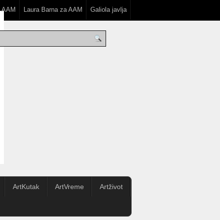
a AAM
Laura Barna za AAM
Galiola javlja
ArtKutak
ArtVreme
Artživot