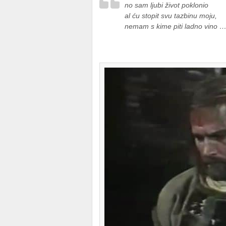
no sam ljubi život poklonio
al ću stopit svu tazbinu moju,
nemam s kime piti ladno vino …