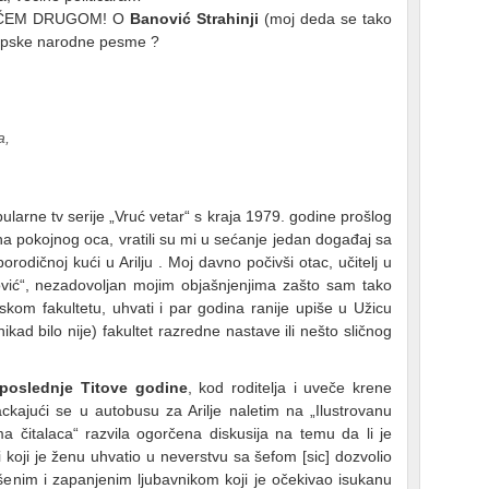
 NEČEM DRUGOM! O
Banović Strahinji
(moj deda se tako
te epske narodne pesme ?
a,
larne tv serije „Vruć vetar“ s kraja 1979. godine prošlog
 pokojnog oca, vratili su mi u sećanje jedan događaj sa
rodičnoj kući u Arilju . Moj davno počivši otac, učitelj u
vić“, nezadovoljan mojim objašnjenjima zašto sam tako
kom fakultetu, uhvati i par godina ranije upiše u Užicu
ikad bilo nije) fakultet razredne nastave ili nešto sličnog
poslednje Titove godine
, kod roditelja i uveče krene
ckajući se u autobusu za Arilje naletim na „Ilustrovanu
sma čitalaca“ razvila ogorčena diskusija na temu da li je
 koji je ženu uhvatio u neverstvu sa šefom [sic] dozvolio
ašenim i zapanjenim ljubavnikom koji je očekivao isukanu