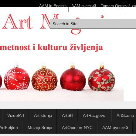
AAM in English
ААМ русский
Tamara Ognjević z
VizuelArt
ArtIstorija
ArtStil
ArtRazgovor
ArtScena
ArtFeljton
Muzeji Srbije
ArtOpinion-NYC
ААМ русский