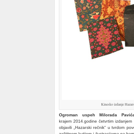
Kinesko izdanje Hazars
Ogroman uspeh Milorada Pavić
krajem 2014.godine četvrtim izdanjem 
objavili „Hazarski rečnik“ u tvrdom p
zaštitnom kutijom i ilustracijama na ba