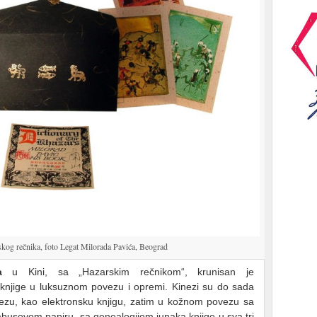
kog rečnika, foto Legat Milorada Pavića, Beograd
a
u Kini, sa „Hazarskim rečnikom“, krunisan je
knjige u luksuznom povezu i opremi. Kinezi su do sada
ovezu, kao elektronsku knjigu, zatim u kožnom povezu sa
mbusovom papiru, sa genealogijom junaka knjige u sva tri