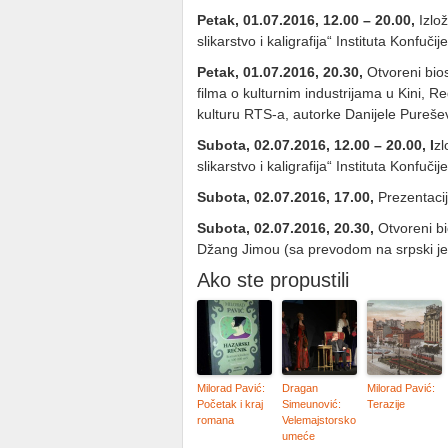
Petak, 01.07.2016, 12.00 – 20.00,
Izlo
slikarstvo i kaligrafija“ Instituta Konfuči
Petak, 01.07.2016, 20.30,
Otvoreni bio
filma o kulturnim industrijama u Kini, R
kulturu RTS-a, autorke Danijele Pureše
Subota, 02.07.2016, 12.00 – 20.00, I
zl
slikarstvo i kaligrafija“ Instituta Konfuči
Subota, 02.07.2016, 17.00,
Prezentaci
Subota, 02.07.2016, 20.30,
Otvoreni bi
Džang Jimou (sa prevodom na srpski jez
Ako ste propustili
Milorad Pavić:
Dragan
Milorad Pavić:
Početak i kraj
Simeunović:
Terazije
romana
Velemajstorsko
umeće