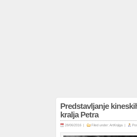
Predstavljanje kineski
kralja Petra
28/06/2016 |
Filed under:
ArtKnjiga
|
Po