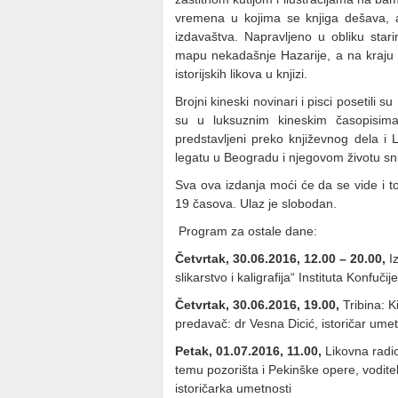
vremena u kojima se knjiga dešava, 
izdavaštva. Napravljeno u obliku stari
mapu nekadašnje Hazarije, a na kraju k
istorijskih likova u knjizi.
Brojni kineski novinari i pisci posetili
su u luksuznim kineskim časopisima
predstavljeni preko književnog dela i
legatu u Beogradu i njegovom životu sni
Sva ova izdanja moći će da se vide i to
19 časova. Ulaz je slobodan.
Program za ostale dane:
Četvrtak, 30.06.2016, 12.00 – 20.00,
I
slikarstvo i kaligrafija“ Instituta Konfuči
Četvrtak, 30.06.2016, 19.00,
Tribina: K
predavač: dr Vesna Dicić, istoričar umet
Petak, 01.07.2016, 11.00,
Likovna radi
temu pozorišta i Pekinške opere, voditel
istoričarka umetnosti