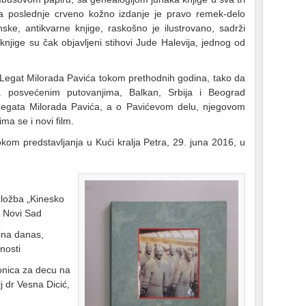
a poslednje crveno kožno izdanje je pravo remek-delo
nske, antikvarne knjige, raskošno je ilustrovano, sadrži
njige su čak objavljeni stihovi Jude Halevija, jednog od
 su Legat Milorada Pavića tokom prethodnih godina, tako da
 posvećenim putovanjima, Balkan, Srbija i Beograd
 Legata Milorada Pavića, a o Pavićevom delu, njegovom
ma se i novi film.
kom predstavljanja u Kući kralja Petra, 29. juna 2016, u
zložba „Kinesko
je Novi Sad
ina danas,
nosti
onica za decu na
j dr Vesna Dicić,