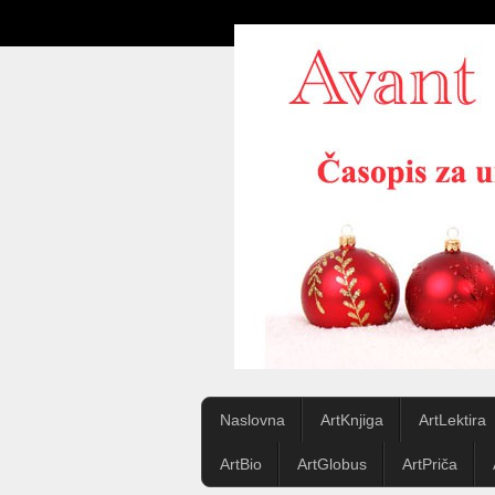
Naslovna
ArtKnjiga
ArtLektira
ArtBio
ArtGlobus
ArtPriča