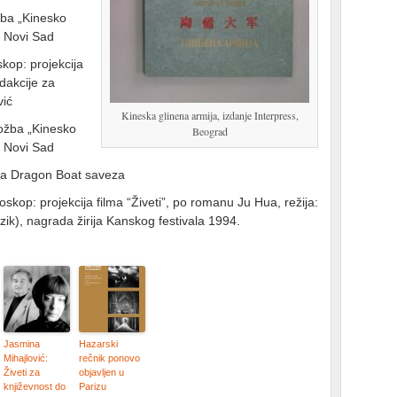
žba „Kinesko
je Novi Sad
skop: projekcija
edakcije za
vić
Kineska glinena armija, izdanje Interpress,
ožba „Kinesko
Beograd
je Novi Sad
ja Dragon Boat saveza
oskop: projekcija filma “Živeti”, po romanu Ju Hua, režija:
ik), nagrada žirija Kanskog festivala 1994.
Jasmina
Hazarski
Mihajlović:
rečnik ponovo
Živeti za
objavljen u
književnost do
Parizu