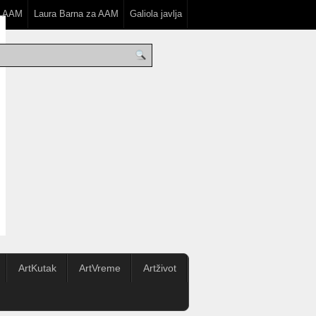
a AAM
Laura Barna za AAM
Galiola javlja
ArtKutak
ArtVreme
Artživot