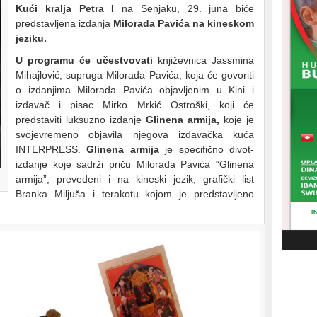
Kući kralja Petra I
na Senjaku, 29. juna biće
predstavljena izdanja
Milorada Pavića na kineskom
jeziku.
U programu će učestvovati
književnica Jassmina
Mihajlović, supruga Milorada Pavića, koja će govoriti
o izdanjima Milorada Pavića objavljenim u Kini i
izdavač i pisac Mirko Mrkić Ostroški, koji će
predstaviti luksuzno izdanje
Glinena armija,
koje je
svojevremeno objavila njegova izdavačka kuća
INTERPRESS.
Glinena armija
je specifično divot-
izdanje koje sadrži priču Milorada Pavića “Glinena
armija”, prevedeni i na kineski jezik, grafički list
Branka Miljuša i terakotu kojom je predstavljeno