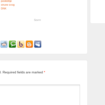
poslednje
strune svog
DNK
Sovrn
d.
Required fields are marked
*