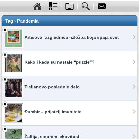
Tag › Pandemia
0
Artisova razglednica -izložba koja spaja svet
0
Kako i kada su nastale “puzzle”?
0
Ticijanovo poslednje delo
0
Đumbir – prijatelj imuniteta
0
Žalfija, sinonim lekovitosti