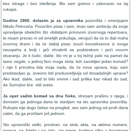
bez istrage i bez isleđenja. Bio sam gotovo i zaboravio na taj
rukopis.
Godine 1900. dolazim ja za upravnika
pozorišta i smenjujem
Nikolu Petrovića. Pozorišni pisac i sam, imao sam ambiciju da svoje
upravljanje obeležim što obilatijom prinovom izvornoga repertoara,
te nisam prezao ni od smelijih pokušaja, verujući da će to dati maha
izvornoj drami i da će slabiji pisac izvući konzekvence iz svoga
neuspeha a bolji i jači ohrabriti se podstrekom i poći novom
stvaranju. Je li čudo, dakle, što mi je u toj težnji palo na pamet da
tamo negde, u jednoj fioci moga stola, leži zarobljen jedan komad?
I nije li prirodna bila moja nada, da će nova uprava, koju sam
predstavljao ja, izvesno biti predusretljivija od dosadašnjih uprava?
Ako ikad, dakle, sad bi bilo vreme i sad prilika kao nikad do sad,
da
Sumnjivo lice
vidi sveta.
Ja opet vadim komad sa dna fioke,
stresam prašinu s njega, i
donosim ga jednoga dana te stavljam na sto upravnika pozorišta.
Rukopis nije dugo čekao na pregled, seo sam jednog od prvih dana
zatim, da ga pročitam još jednom.
Sto upravnički veliki, prostran: na stolu akta, na aktima numere,
zvonce, pa fotelja i na zidu, iza mene, kraljeva slika u bogatome