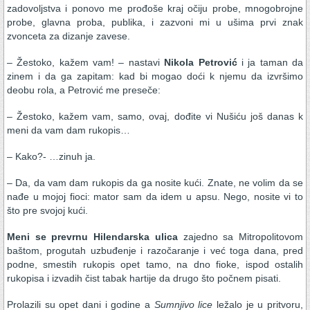
zadovoljstva i ponovo me prođoše kraj očiju probe, mnogobrojne
probe, glavna proba, publika, i zazvoni mi u ušima prvi znak
zvonceta za dizanje zavese.
– Žestoko, kažem vam! – nastavi
Nikola Petrović
i ja taman da
zinem i da ga zapitam: kad bi mogao doći k njemu da izvršimo
deobu rola, a Petrović me preseče:
– Žestoko, kažem vam, samo, ovaj, dođite vi Nušiću još danas k
meni da vam dam rukopis…
– Kako?- …zinuh ja.
– Da, da vam dam rukopis da ga nosite kući. Znate, ne volim da se
nađe u mojoj fioci: mator sam da idem u apsu. Nego, nosite vi to
što pre svojoj kući.
Meni se prevrnu Hilendarska ulica
zajedno sa Mitropolitovom
baštom, progutah uzbuđenje i razočaranje i već toga dana, pred
podne, smestih rukopis opet tamo, na dno fioke, ispod ostalih
rukopisa i izvadih čist tabak hartije da drugo što počnem pisati.
Prolazili su opet dani i godine a
Sumnjivo lice
ležalo je u pritvoru,