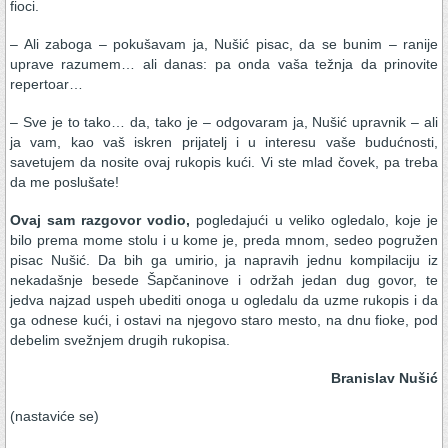
fioci.
– Ali zaboga – pokušavam ja, Nušić pisac, da se bunim – ranije
uprave razumem… ali danas: pa onda vaša težnja da prinovite
repertoar…
– Sve je to tako… da, tako je – odgovaram ja, Nušić upravnik – ali
ja vam, kao vaš iskren prijatelj i u interesu vaše budućnosti,
savetujem da nosite ovaj rukopis kući. Vi ste mlad čovek, pa treba
da me poslušate!
Ovaj sam razgovor vodio,
pogledajući u veliko ogledalo, koje je
bilo prema mome stolu i u kome je, preda mnom, sedeo pogružen
pisac Nušić. Da bih ga umirio, ja napravih jednu kompilaciju iz
nekadašnje besede Šapčaninove i održah jedan dug govor, te
jedva najzad uspeh ubediti onoga u ogledalu da uzme rukopis i da
ga odnese kući, i ostavi na njegovo staro mesto, na dnu fioke, pod
debelim svežnjem drugih rukopisa.
Branislav Nušić
(nastaviće se)