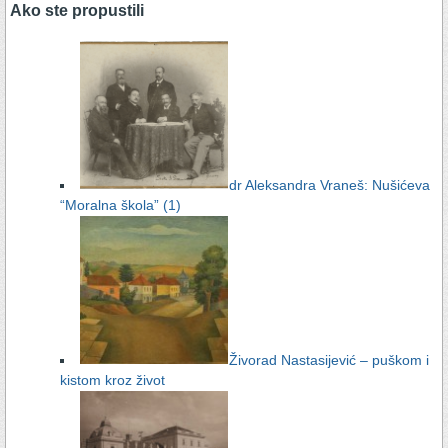
Ako ste propustili
dr Aleksandra Vraneš: Nušićeva
“Moralna škola” (1)
Živorad Nastasijević – puškom i
kistom kroz život