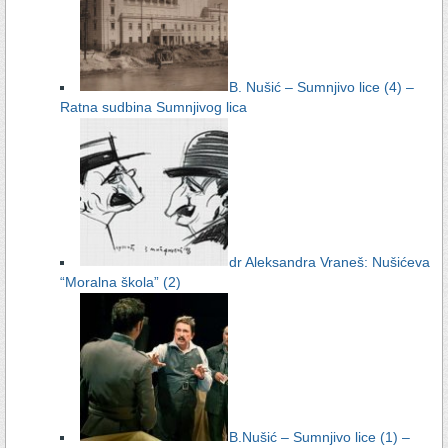
B. Nušić – Sumnjivo lice (4) –
Ratna sudbina Sumnjivog lica
dr Aleksandra Vraneš: Nušićeva
“Moralna škola” (2)
B.Nušić – Sumnjivo lice (1) –