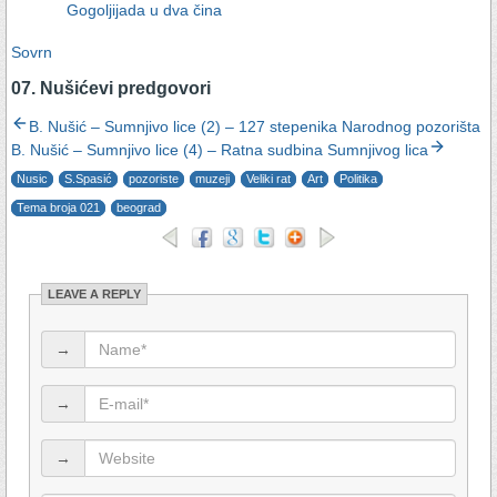
Gogoljijada u dva čina
Sovrn
07. Nušićevi predgovori
B. Nušić – Sumnjivo lice (2) – 127 stepenika Narodnog pozorišta
B. Nušić – Sumnjivo lice (4) – Ratna sudbina Sumnjivog lica
Nusic
S.Spasić
pozoriste
muzeji
Veliki rat
Art
Politika
Tema broja 021
beograd
LEAVE A REPLY
→
→
→