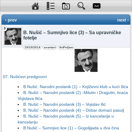
‹ prev
next ›
0
B. Nušić – Sumnjivo lice (3) – Sa upravničke
fotelje
19/10/2014
avantart
ArtFeljton
07. Nušićevi predgovori
B.Nušić: Narodni poslanik (1) – Književni klub u kući Ilića
B. Nušić – Narodni poslanik (2) -Milutin i Dragutin, braća
Vojislava Ilića
B. Nušić – Narodni poslanik (3) – Vojislav Ilić
B. Nušić – Narodni poslanik (4) – Dobar domaći pasulj
B. Nušić – Narodni poslanik (5) – Iz kancelarije u
kancelariju
B.Nušić – Sumnjivo lice (1) – Gogoljijada u dva čina