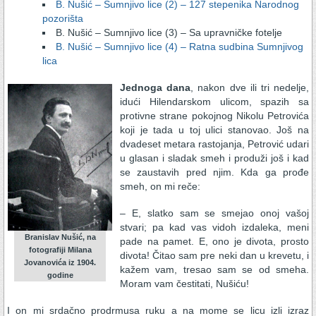
B. Nušić – Sumnjivo lice (2) – 127 stepenika Narodnog
pozorišta
B. Nušić – Sumnjivo lice (3) – Sa upravničke fotelje
B. Nušić – Sumnjivo lice (4) – Ratna sudbina Sumnjivog
lica
Jednoga dana
, nakon dve ili tri nedelje,
idući Hilendarskom ulicom, spazih sa
protivne strane pokojnog Nikolu Petrovića
koji je tada u toj ulici stanovao. Još na
dvadeset metara rastojanja, Petrović udari
u glasan i sladak smeh i produži još i kad
se zaustavih pred njim. Kda ga prođe
smeh, on mi reče:
– E, slatko sam se smejao onoj vašoj
stvari; pa kad vas vidoh izdaleka, meni
Branislav Nušić, na
pade na pamet. E, ono je divota, prosto
fotografiji Milana
divota! Čitao sam pre neki dan u krevetu, i
Jovanovića iz 1904.
kažem vam, tresao sam se od smeha.
godine
Moram vam čestitati, Nušiću!
I on mi srdačno prodrmusa ruku a na mome se licu izli izraz