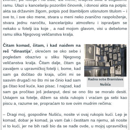
ramu. Ulazi u kancelariju pozorišni činovnik, i donosi akta na potpis:
akta sa državnim žigom, potpis pod štambiljom utisnutom titulom – i
sve to, i sve oko mene, stvara u meni neko zvanično raspoloženje,
stvara jednu naročitu, kancelarijsku atmosferu i ispravljam se
nekako u fotelji iza koje , a nad mojom glavom, visi u debelome
ramu slika Njegovog veličanstva kralja.
Čitam komad, čitam, i kad naiđem na
reč “dinastija
“, okrećem se oko sebe i
pogledam obazrivo u sliku Njegovog
veličanstva kralja. Čitam dalje, čitam ga
zavaljem u upravničkoj fotelji i, bome, kad
sam ga dočitao do kraja, učini mi se
Radna soba Branislava
sasvim drugači no što mi se činio kad sam
Nušića
ga čitao kod kuće, kao pisac. I najzad, kad
sam ga pročitao još jedanput, desi se ono što se moralo desiti.
Ustajem sa fotelje, dižem sa stola rukopis i vraćam ga sebi kao
piscu a, razume se, propraćam to sve ovim mudrim rečima:
– Dragi moj, gospodine Nušiću, nosite vi ovaj rukopis kući. Lep je
komad, dobar je komad, ja vam čak i čestitam na njemu, ali nosite
vi to kući, jer ne bih radi bio da se nađe ovde, u mojoj upravničkoj